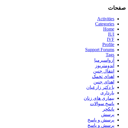
صفحات
Activities
Categories
Home
IUI
IVF
Profile
Support Forums
Tags
آزواسپرمیا
آندومتریوز
انتقال جنین
اهدای تخمک
اهدای جنین
با دکتر زارعیان
بارداری
بیماری های زنان
پاسخ سوالات
پانکچر
پرسش
پرسش و پاسخ
پرسش و پاسخ