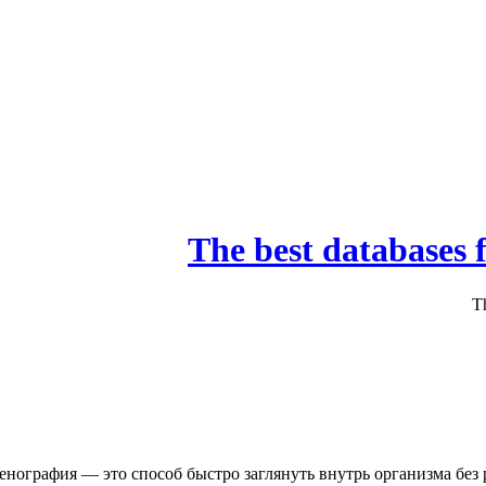
енография — это способ быстро заглянуть внутрь организма без