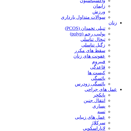
واکسیناسیون
زایمان
ورزش
سوالات متداول بارداری
زنان
تنبلی تخمدان (PCOS)
پولیپ رحم (polyp)
تبخال تناسلی
زگیل تناسلی
سقط های مکرر
عفونت های زنان
فیبروم
قاعدگی
کیست ها
یائسگی
یائسگی زودرس
عمل های جراحی
پانکچر
انتقال جنین
پساری
تسه
عمل های زیبایی
سرکلاژ
لاپاراسکوپی