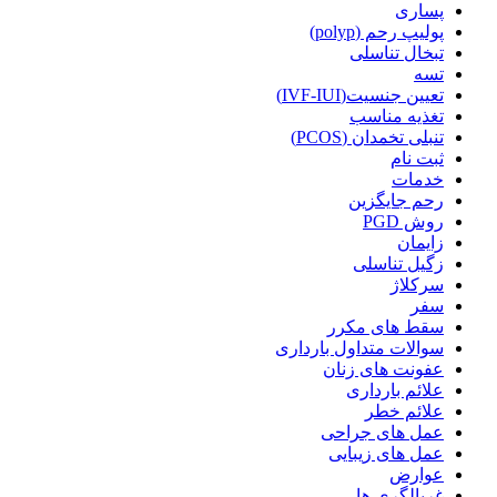
پساری
پولیپ رحم (polyp)
تبخال تناسلی
تسه
تعیین جنسیت(IVF-IUI)
تغذیه مناسب
تنبلی تخمدان (PCOS)
ثبت نام
خدمات
رحم جایگزین
روش PGD
زایمان
زگیل تناسلی
سرکلاژ
سفر
سقط های مکرر
سوالات متداول بارداری
عفونت های زنان
علائم بارداری
علائم خطر
عمل های جراحی
عمل های زیبایی
عوارض
غربالگری ها