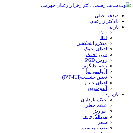
صفحه اصلی
با دکتر زارعیان
نازایی
IVF
IUI
میکرو اینجکشن
اهدای تخمک
فریز تخمک
روش PGD
رحم جایگزین
آزواسپرمیا
تعیین جنسیت(IVF-IUI)
اهدای جنین
آندومتریوز
بارداری
علائم بارداری
علائم خطر
عوارض
غربالگری ها
سفر
تغذیه مناسب