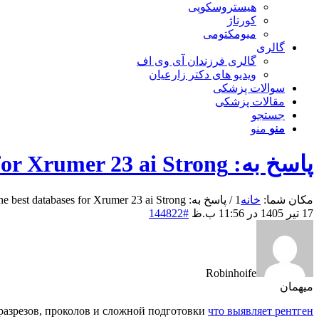
هیستروسکوپی
کورتاژ
میومکتومی
گالری
گالری فرزندان آی وی اف
ویدیو های دکتر زارعیان
سوالات پزشکی
مقالات پزشکی
جستجو
منو
منو
پاسخ به: The best databases for Xrumer 23 ai Strong
مکان شما:
خانه
1
/
پاسخ به: The best databases for Xrumer 23 ai Strong
17 تیر 1405 در 11:56 ب.ظ
#144822
Robinhoife
میهمان
 разрезов, проколов и сложной подготовки
что выявляет рентген