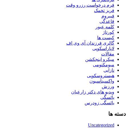
فرم درخواست رزرو وقت
فریز تخمک
فیبروم
قاعدگی
کلمه عبور
کورتاژ
کیست ها
گالری فرزندان آی وی اف
لاپاراسکوپی
مقالات
میکرو اینجکشن
میومکتومی
نازایی
هیستروسکوپی
واکسیناسیون
ورزش
ویدیو های دکتر زارعیان
یائسگی
یائسگی زودرس
دسته ها
Uncategorized