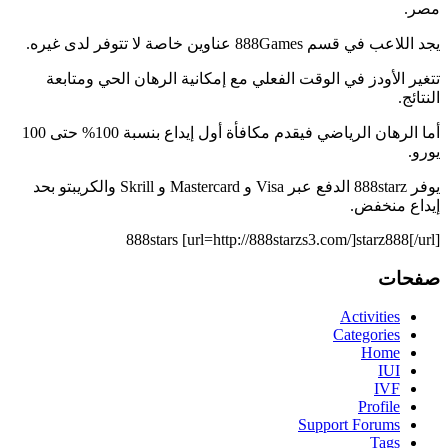
مصر.
يجد اللاعب في قسم 888Games عناوين خاصة لا تتوفر لدى غيره.
تتغير الأودز في الوقت الفعلي مع إمكانية الرهان الحي ومتابعة
النتائج.
أما الرهان الرياضي فيقدم مكافأة أول إيداع بنسبة 100% حتى 100
يورو.
يوفر 888starz الدفع عبر Visa و Mastercard و Skrill والكريبتو بحد
إيداع منخفض.
888stars [url=http://888starzs3.com/]starz888[/url]
صفحات
Activities
Categories
Home
IUI
IVF
Profile
Support Forums
Tags