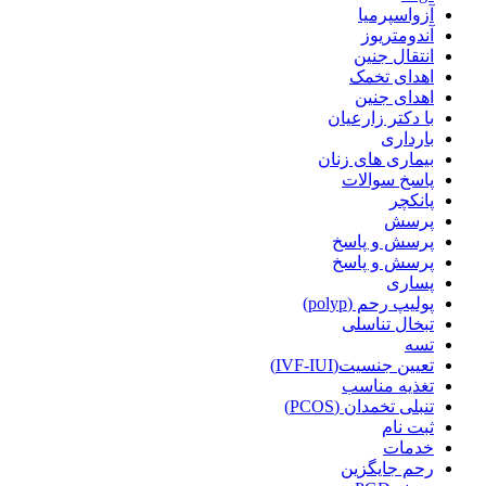
آزواسپرمیا
آندومتریوز
انتقال جنین
اهدای تخمک
اهدای جنین
با دکتر زارعیان
بارداری
بیماری های زنان
پاسخ سوالات
پانکچر
پرسش
پرسش و پاسخ
پرسش و پاسخ
پساری
پولیپ رحم (polyp)
تبخال تناسلی
تسه
تعیین جنسیت(IVF-IUI)
تغذیه مناسب
تنبلی تخمدان (PCOS)
ثبت نام
خدمات
رحم جایگزین