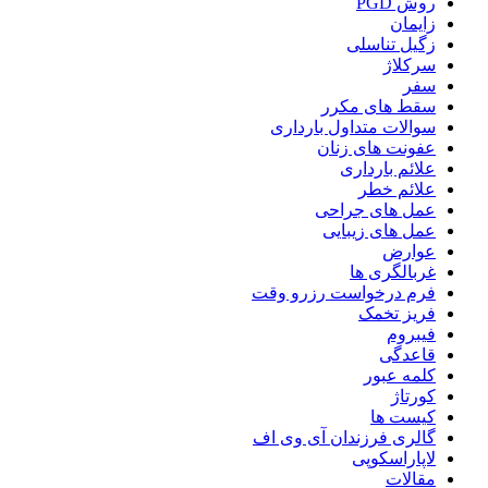
روش PGD
زایمان
زگیل تناسلی
سرکلاژ
سفر
سقط های مکرر
سوالات متداول بارداری
عفونت های زنان
علائم بارداری
علائم خطر
عمل های جراحی
عمل های زیبایی
عوارض
غربالگری ها
فرم درخواست رزرو وقت
فریز تخمک
فیبروم
قاعدگی
کلمه عبور
کورتاژ
کیست ها
گالری فرزندان آی وی اف
لاپاراسکوپی
مقالات