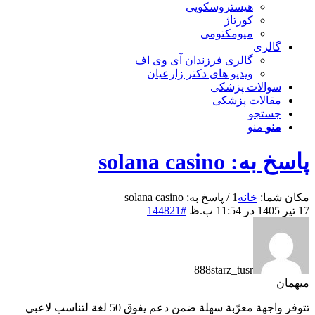
هیستروسکوپی
کورتاژ
میومکتومی
گالری
گالری فرزندان آی وی اف
ویدیو های دکتر زارعیان
سوالات پزشکی
مقالات پزشکی
جستجو
منو
منو
پاسخ به: solana casino
مکان شما:
خانه
1
/
پاسخ به: solana casino
17 تیر 1405 در 11:54 ب.ظ
#144821
888starz_tusr
میهمان
تتوفر واجهة معرّبة سهلة ضمن دعم يفوق 50 لغة لتناسب لاعبي