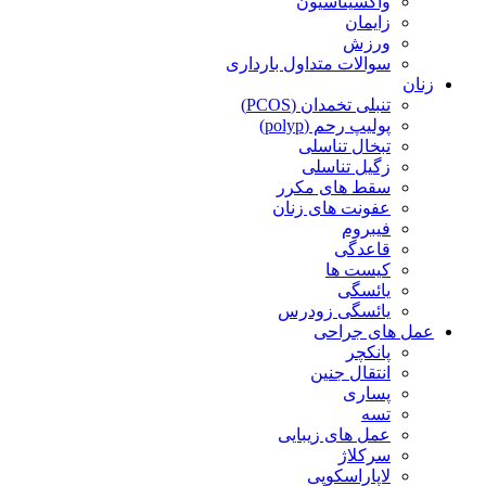
واکسیناسیون
زایمان
ورزش
سوالات متداول بارداری
زنان
تنبلی تخمدان (PCOS)
پولیپ رحم (polyp)
تبخال تناسلی
زگیل تناسلی
سقط های مکرر
عفونت های زنان
فیبروم
قاعدگی
کیست ها
یائسگی
یائسگی زودرس
عمل های جراحی
پانکچر
انتقال جنین
پساری
تسه
عمل های زیبایی
سرکلاژ
لاپاراسکوپی