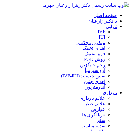
صفحه اصلی
با دکتر زارعیان
نازایی
IVF
IUI
میکرو اینجکشن
اهدای تخمک
فریز تخمک
روش PGD
رحم جایگزین
آزواسپرمیا
تعیین جنسیت(IVF-IUI)
اهدای جنین
آندومتریوز
بارداری
علائم بارداری
علائم خطر
عوارض
غربالگری ها
سفر
تغذیه مناسب