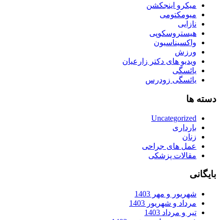
میکرو اینجکشن
میومکتومی
نازایی
هیستروسکوپی
واکسیناسیون
ورزش
ویدیو های دکتر زارعیان
یائسگی
یائسگی زودرس
دسته ها
Uncategorized
بارداری
زنان
عمل های جراحی
مقالات پزشکی
بایگانی
شهریور و مهر 1403
مرداد و شهریور 1403
تیر و مرداد 1403