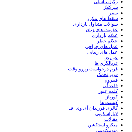
زگیل تناسلی
سرکلاژ
سفر
سقط های مکرر
سوالات متداول بارداری
عفونت های زنان
علائم بارداری
علائم خطر
عمل های جراحی
عمل های زیبایی
عوارض
غربالگری ها
فرم درخواست رزرو وقت
فریز تخمک
فیبروم
قاعدگی
کلمه عبور
کورتاژ
کیست ها
گالری فرزندان آی وی اف
لاپاراسکوپی
مقالات
میکرو اینجکشن
میومکتومی