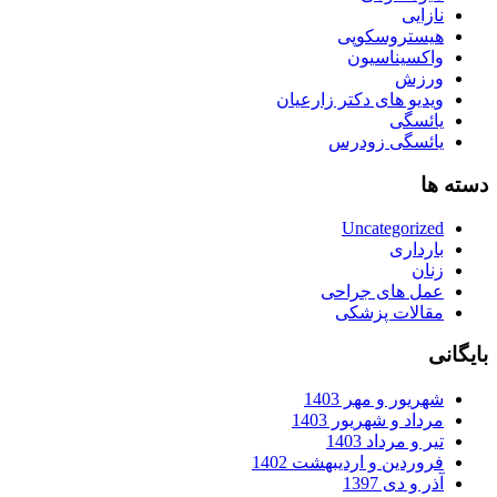
نازایی
هیستروسکوپی
واکسیناسیون
ورزش
ویدیو های دکتر زارعیان
یائسگی
یائسگی زودرس
دسته ها
Uncategorized
بارداری
زنان
عمل های جراحی
مقالات پزشکی
بایگانی
شهریور و مهر 1403
مرداد و شهریور 1403
تیر و مرداد 1403
فروردین و اردیبهشت 1402
آذر و دی 1397