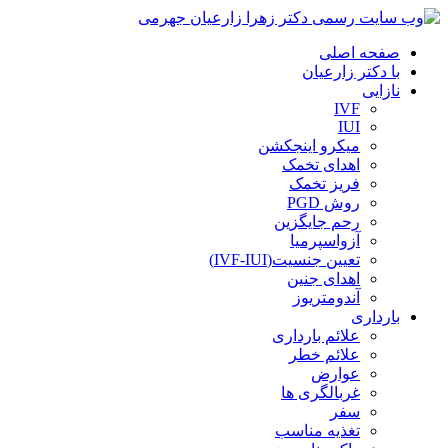
صفحه اصلی
با دکتر زارعیان
نازایی
IVF
IUI
میکرو اینجکشن
اهدای تخمک
فریز تخمک
روش PGD
رحم جایگزین
آزواسپرمیا
تعیین جنسیت(IVF-IUI)
اهدای جنین
آندومتریوز
بارداری
علائم بارداری
علائم خطر
عوارض
غربالگری ها
سفر
تغذیه مناسب