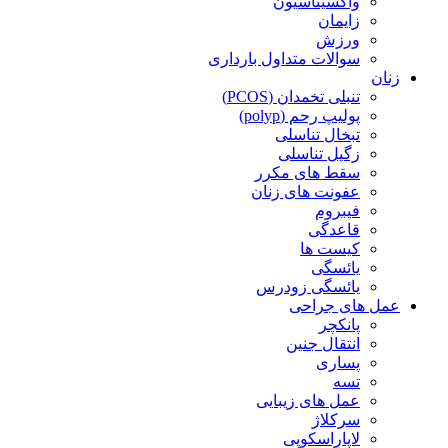
واکسیناسیون
زایمان
ورزش
سوالات متداول بارداری
زنان
تنبلی تخمدان (PCOS)
پولیپ رحم (polyp)
تبخال تناسلی
زگیل تناسلی
سقط های مکرر
عفونت های زنان
فیبروم
قاعدگی
کیست ها
یائسگی
یائسگی زودرس
عمل های جراحی
پانکچر
انتقال جنین
پساری
تسه
عمل های زیبایی
سرکلاژ
لاپاراسکوپی