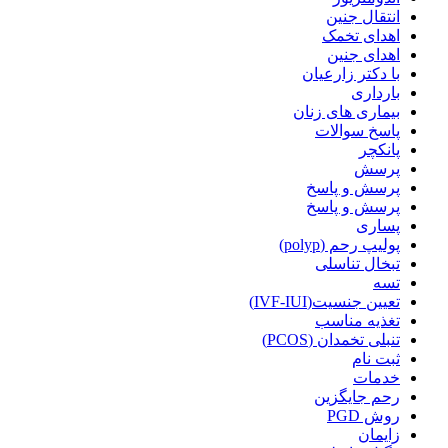
انتقال جنین
اهدای تخمک
اهدای جنین
با دکتر زارعیان
بارداری
بیماری های زنان
پاسخ سوالات
پانکچر
پرسش
پرسش و پاسخ
پرسش و پاسخ
پساری
پولیپ رحم (polyp)
تبخال تناسلی
تسه
تعیین جنسیت(IVF-IUI)
تغذیه مناسب
تنبلی تخمدان (PCOS)
ثبت نام
خدمات
رحم جایگزین
روش PGD
زایمان