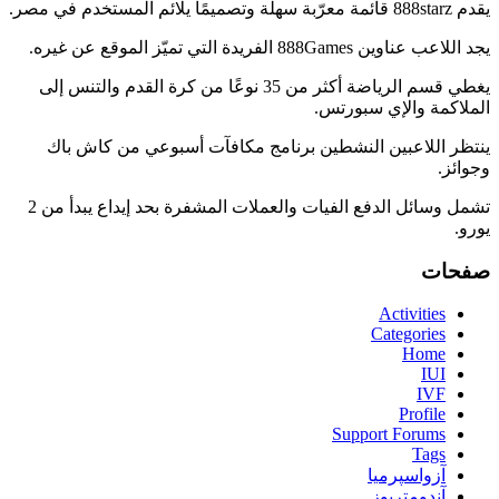
يقدم 888starz قائمة معرّبة سهلة وتصميمًا يلائم المستخدم في مصر.
يجد اللاعب عناوين 888Games الفريدة التي تميّز الموقع عن غيره.
يغطي قسم الرياضة أكثر من 35 نوعًا من كرة القدم والتنس إلى
الملاكمة والإي سبورتس.
ينتظر اللاعبين النشطين برنامج مكافآت أسبوعي من كاش باك
وجوائز.
تشمل وسائل الدفع الفيات والعملات المشفرة بحد إيداع يبدأ من 2
يورو.
صفحات
Activities
Categories
Home
IUI
IVF
Profile
Support Forums
Tags
آزواسپرمیا
آندومتریوز