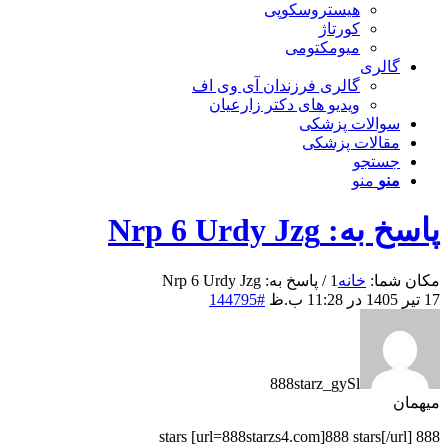
هیستروسکوپی
کورتاژ
میومکتومی
گالری
گالری فرزندان آی وی اف
ویدیو های دکتر زارعیان
سوالات پزشکی
مقالات پزشکی
جستجو
منو
منو
پاسخ به: Nrp 6 Urdy Jzg
مکان شما:
خانه
1
/
پاسخ به: Nrp 6 Urdy Jzg
17 تیر 1405 در 11:28 ب.ظ
#144795
888starz_gySl
میهمان
888 stars [url=888starzs4.com]888 stars[/url]