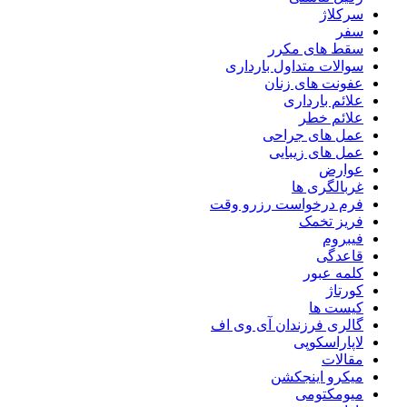
سرکلاژ
سفر
سقط های مکرر
سوالات متداول بارداری
عفونت های زنان
علائم بارداری
علائم خطر
عمل های جراحی
عمل های زیبایی
عوارض
غربالگری ها
فرم درخواست رزرو وقت
فریز تخمک
فیبروم
قاعدگی
کلمه عبور
کورتاژ
کیست ها
گالری فرزندان آی وی اف
لاپاراسکوپی
مقالات
میکرو اینجکشن
میومکتومی