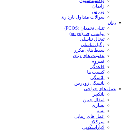
واکسیناسیون
زایمان
ورزش
سوالات متداول بارداری
زنان
تنبلی تخمدان (PCOS)
پولیپ رحم (polyp)
تبخال تناسلی
زگیل تناسلی
سقط های مکرر
عفونت های زنان
فیبروم
قاعدگی
کیست ها
یائسگی
یائسگی زودرس
عمل های جراحی
پانکچر
انتقال جنین
پساری
تسه
عمل های زیبایی
سرکلاژ
لاپاراسکوپی