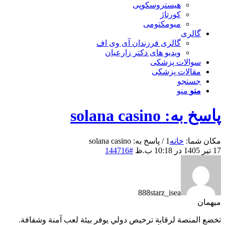
هیستروسکوپی
کورتاژ
میومکتومی
گالری
گالری فرزندان آی وی اف
ویدیو های دکتر زارعیان
سوالات پزشکی
مقالات پزشکی
جستجو
منو
منو
پاسخ به: solana casino
مکان شما:
خانه
1
/
پاسخ به: solana casino
17 تیر 1405 در 10:18 ب.ظ
#144716
888starz_isea
میهمان
تخضع المنصة لرقابة ترخيص دولي يوفر بيئة لعب آمنة وشفافة.