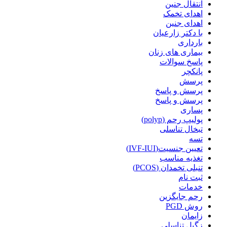
انتقال جنین
اهدای تخمک
اهدای جنین
با دکتر زارعیان
بارداری
بیماری های زنان
پاسخ سوالات
پانکچر
پرسش
پرسش و پاسخ
پرسش و پاسخ
پساری
پولیپ رحم (polyp)
تبخال تناسلی
تسه
تعیین جنسیت(IVF-IUI)
تغذیه مناسب
تنبلی تخمدان (PCOS)
ثبت نام
خدمات
رحم جایگزین
روش PGD
زایمان
زگیل تناسلی