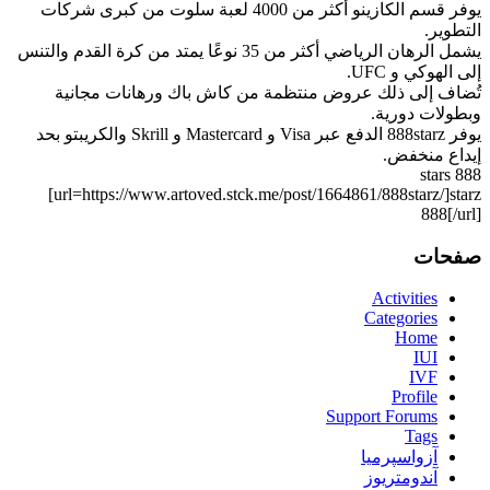
يوفر قسم الكازينو أكثر من 4000 لعبة سلوت من كبرى شركات
التطوير.
يشمل الرهان الرياضي أكثر من 35 نوعًا يمتد من كرة القدم والتنس
إلى الهوكي و UFC.
تُضاف إلى ذلك عروض منتظمة من كاش باك ورهانات مجانية
وبطولات دورية.
يوفر 888starz الدفع عبر Visa و Mastercard و Skrill والكريبتو بحد
إيداع منخفض.
888 stars
[url=https://www.artoved.stck.me/post/1664861/888starz/]starz
888[/url]
صفحات
Activities
Categories
Home
IUI
IVF
Profile
Support Forums
Tags
آزواسپرمیا
آندومتریوز