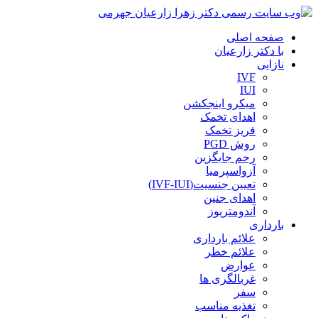
صفحه اصلی
با دکتر زارعیان
نازایی
IVF
IUI
میکرو اینجکشن
اهدای تخمک
فریز تخمک
روش PGD
رحم جایگزین
آزواسپرمیا
تعیین جنسیت(IVF-IUI)
اهدای جنین
آندومتریوز
بارداری
علائم بارداری
علائم خطر
عوارض
غربالگری ها
سفر
تغذیه مناسب