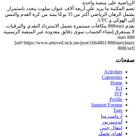
الرياضية على منصة واحدة.
تضم المكتبة ما يزيد على أربعة آلاف عنوان سلوت يتجدد باستمرار.
يشمل الرهان الرياضي أكثر من 35 نوعًا يمتد من كرة القدم والتنس
إلى الهوكي و UFC.
يقدم 888starz مكافآت مستمرة تشمل الاسترداد النقدي والترقيات.
لا يستغرق إنشاء الحساب سوى دقائق معدودة عبر المنصة الرسمية.
888 stars
[url=https://www.artoved.stck.me/post/1664861/888starz]starz
888[/url]
صفحات
Activities
Categories
Home
IUI
IVF
Profile
Support Forums
Tags
آزواسپرمیا
آندومتریوز
انتقال جنین
اهدای تخمک