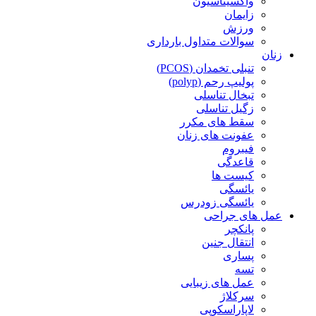
واکسیناسیون
زایمان
ورزش
سوالات متداول بارداری
زنان
تنبلی تخمدان (PCOS)
پولیپ رحم (polyp)
تبخال تناسلی
زگیل تناسلی
سقط های مکرر
عفونت های زنان
فیبروم
قاعدگی
کیست ها
یائسگی
یائسگی زودرس
عمل های جراحی
پانکچر
انتقال جنین
پساری
تسه
عمل های زیبایی
سرکلاژ
لاپاراسکوپی