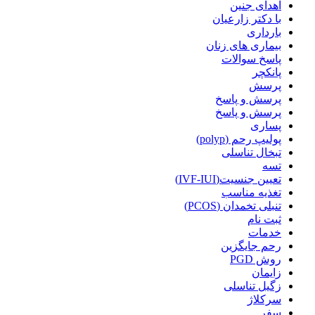
اهدای جنین
با دکتر زارعیان
بارداری
بیماری های زنان
پاسخ سوالات
پانکچر
پرسش
پرسش و پاسخ
پرسش و پاسخ
پساری
پولیپ رحم (polyp)
تبخال تناسلی
تسه
تعیین جنسیت(IVF-IUI)
تغذیه مناسب
تنبلی تخمدان (PCOS)
ثبت نام
خدمات
رحم جایگزین
روش PGD
زایمان
زگیل تناسلی
سرکلاژ
سفر