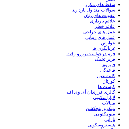
سقط های مکرر
سوالات متداول بارداری
عفونت های زنان
علائم بارداری
علائم خطر
عمل های جراحی
عمل های زیبایی
عوارض
غربالگری ها
فرم درخواست رزرو وقت
فریز تخمک
فیبروم
قاعدگی
کلمه عبور
کورتاژ
کیست ها
گالری فرزندان آی وی اف
لاپاراسکوپی
مقالات
میکرو اینجکشن
میومکتومی
نازایی
هیستروسکوپی