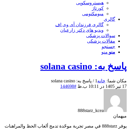
هیستروسکوپی
کورتاژ
میومکتومی
گالری
گالری فرزندان آی وی اف
ویدیو های دکتر زارعیان
سوالات پزشکی
مقالات پزشکی
جستجو
منو
منو
پاسخ به: solana casino
مکان شما:
خانه
1
/
پاسخ به: solana casino
17 تیر 1405 در 10:11 ب.ظ
#144698
888starz_kcea
میهمان
يوفر 888starz في مصر تجربة موحّدة تدمج ألعاب الحظ والمراهنات