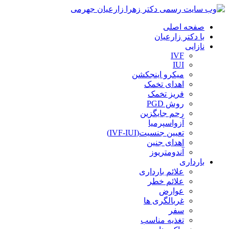
صفحه اصلی
با دکتر زارعیان
نازایی
IVF
IUI
میکرو اینجکشن
اهدای تخمک
فریز تخمک
روش PGD
رحم جایگزین
آزواسپرمیا
تعیین جنسیت(IVF-IUI)
اهدای جنین
آندومتریوز
بارداری
علائم بارداری
علائم خطر
عوارض
غربالگری ها
سفر
تغذیه مناسب