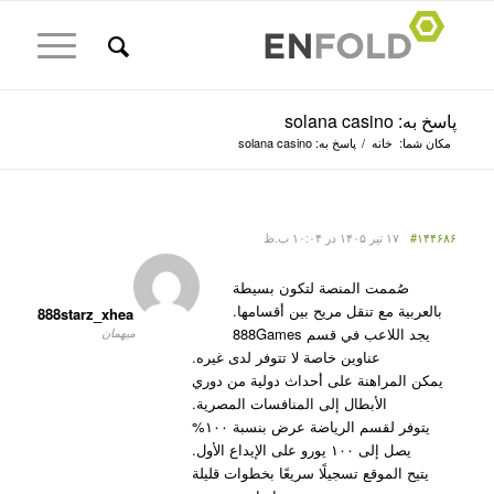
پاسخ به: solana casino
مکان شما:
خانه
/
پاسخ به: solana casino
#۱۴۴۶۸۶
۱۷ تیر ۱۴۰۵ در ۱۰:۰۴ ب.ظ
صُممت المنصة لتكون بسيطة
بالعربية مع تنقل مريح بين أقسامها.
888starz_xhea
يجد اللاعب في قسم 888Games
میهمان
عناوين خاصة لا تتوفر لدى غيره.
يمكن المراهنة على أحداث دولية من دوري
الأبطال إلى المنافسات المصرية.
يتوفر لقسم الرياضة عرض بنسبة ۱۰۰%
يصل إلى ۱۰۰ يورو على الإيداع الأول.
يتيح الموقع تسجيلًا سريعًا بخطوات قليلة