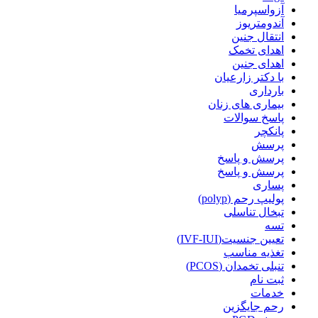
آزواسپرمیا
آندومتریوز
انتقال جنین
اهدای تخمک
اهدای جنین
با دکتر زارعیان
بارداری
بیماری های زنان
پاسخ سوالات
پانکچر
پرسش
پرسش و پاسخ
پرسش و پاسخ
پساری
پولیپ رحم (polyp)
تبخال تناسلی
تسه
تعیین جنسیت(IVF-IUI)
تغذیه مناسب
تنبلی تخمدان (PCOS)
ثبت نام
خدمات
رحم جایگزین