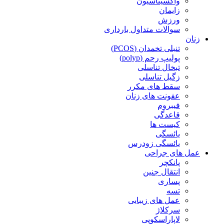
واکسیناسیون
زایمان
ورزش
سوالات متداول بارداری
زنان
تنبلی تخمدان (PCOS)
پولیپ رحم (polyp)
تبخال تناسلی
زگیل تناسلی
سقط های مکرر
عفونت های زنان
فیبروم
قاعدگی
کیست ها
یائسگی
یائسگی زودرس
عمل های جراحی
پانکچر
انتقال جنین
پساری
تسه
عمل های زیبایی
سرکلاژ
لاپاراسکوپی