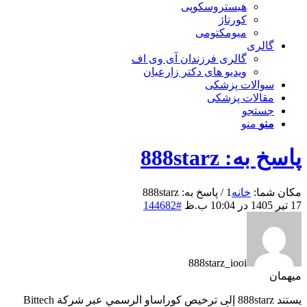
هیستروسکوپی
کورتاژ
میومکتومی
گالری
گالری فرزندان آی وی اف
ویدیو های دکتر زارعیان
سوالات پزشکی
مقالات پزشکی
جستجو
منو
منو
پاسخ به: 888starz
مکان شما:
خانه
1
/
پاسخ به: 888starz
17 تیر 1405 در 10:04 ب.ظ
#144682
888starz_iooi
میهمان
يستند 888starz إلى ترخيص كوراساو الرسمي عبر شركة Bittech