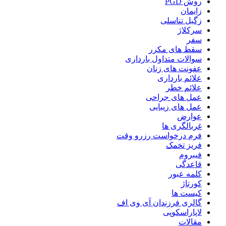
روش PGD
زایمان
زگیل تناسلی
سرکلاژ
سفر
سقط های مکرر
سوالات متداول بارداری
عفونت های زنان
علائم بارداری
علائم خطر
عمل های جراحی
عمل های زیبایی
عوارض
غربالگری ها
فرم درخواست رزرو وقت
فریز تخمک
فیبروم
قاعدگی
کلمه عبور
کورتاژ
کیست ها
گالری فرزندان آی وی اف
لاپاراسکوپی
مقالات