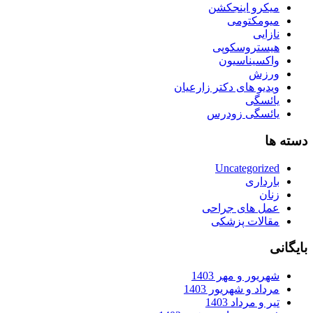
میکرو اینجکشن
میومکتومی
نازایی
هیستروسکوپی
واکسیناسیون
ورزش
ویدیو های دکتر زارعیان
یائسگی
یائسگی زودرس
دسته ها
Uncategorized
بارداری
زنان
عمل های جراحی
مقالات پزشکی
بایگانی
شهریور و مهر 1403
مرداد و شهریور 1403
تیر و مرداد 1403