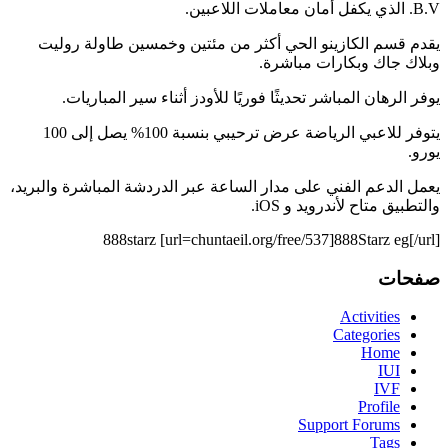
B.V. الذي يكفل أمان معاملات اللاعبين.
يقدم قسم الكازينو الحي أكثر من مئتين وخمسين طاولة روليت
وبلاك جاك وبكارات مباشرة.
يوفر الرهان المباشر تحديثًا فوريًا للأودز أثناء سير المباريات.
يتوفر للاعبي الرياضة عرض ترحيبي بنسبة 100% يصل إلى 100
يورو.
يعمل الدعم الفني على مدار الساعة عبر الدردشة المباشرة والبريد،
والتطبيق متاح لأندرويد و iOS.
888starz [url=chuntaeil.org/free/537]888Starz eg[/url]
صفحات
Activities
Categories
Home
IUI
IVF
Profile
Support Forums
Tags