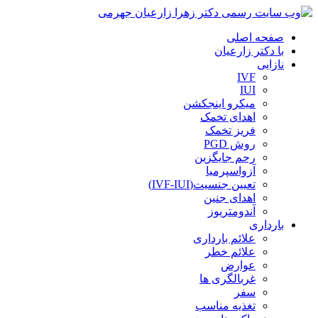
صفحه اصلی
با دکتر زارعیان
نازایی
IVF
IUI
میکرو اینجکشن
اهدای تخمک
فریز تخمک
روش PGD
رحم جایگزین
آزواسپرمیا
تعیین جنسیت(IVF-IUI)
اهدای جنین
آندومتریوز
بارداری
علائم بارداری
علائم خطر
عوارض
غربالگری ها
سفر
تغذیه مناسب