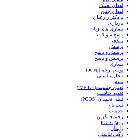
اهدای تخمک
اهدای جنین
با دکتر زارعیان
بارداری
بیماری های زنان
پاسخ سوالات
پانکچر
پرسش
پرسش و پاسخ
پرسش و پاسخ
پساری
پولیپ رحم (polyp)
تبخال تناسلی
تسه
تعیین جنسیت(IVF-IUI)
تغذیه مناسب
تنبلی تخمدان (PCOS)
ثبت نام
خدمات
رحم جایگزین
روش PGD
زایمان
زگیل تناسلی