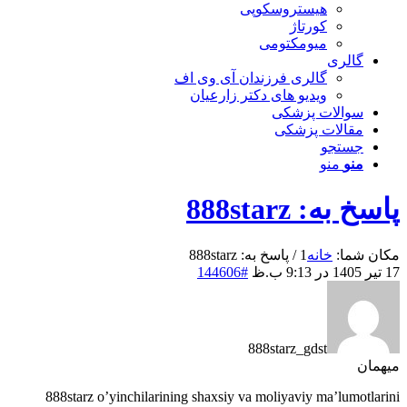
هیستروسکوپی
کورتاژ
میومکتومی
گالری
گالری فرزندان آی وی اف
ویدیو های دکتر زارعیان
سوالات پزشکی
مقالات پزشکی
جستجو
منو
منو
پاسخ به: 888starz
مکان شما:
خانه
1
/
پاسخ به: 888starz
17 تیر 1405 در 9:13 ب.ظ
#144606
888starz_gdst
میهمان
888starz o’yinchilarining shaxsiy va moliyaviy ma’lumotlarini