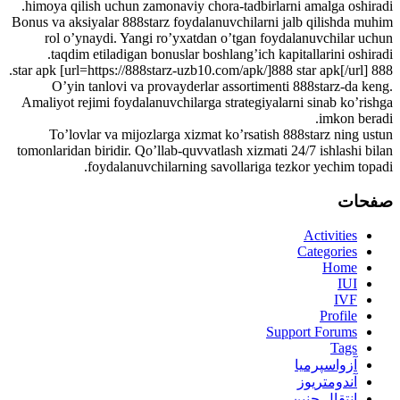
himoya qilish uchun zamonaviy chora-tadbirlarni amalga oshiradi.
Bonus va aksiyalar 888starz foydalanuvchilarni jalb qilishda muhim
rol o’ynaydi. Yangi ro’yxatdan o’tgan foydalanuvchilar uchun
taqdim etiladigan bonuslar boshlang’ich kapitallarini oshiradi.
888 star apk [url=https://888starz-uzb10.com/apk/]888 star apk[/url].
O’yin tanlovi va provayderlar assortimenti 888starz-da keng.
Amaliyot rejimi foydalanuvchilarga strategiyalarni sinab ko’rishga
imkon beradi.
To’lovlar va mijozlarga xizmat ko’rsatish 888starz ning ustun
tomonlaridan biridir. Qo’llab-quvvatlash xizmati 24/7 ishlashi bilan
foydalanuvchilarning savollariga tezkor yechim topadi.
صفحات
Activities
Categories
Home
IUI
IVF
Profile
Support Forums
Tags
آزواسپرمیا
آندومتریوز
انتقال جنین