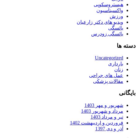
هیستروسکوپی
واکسیناسیون
ورزش
ویدیو های دکتر زارعیان
یائسگی
یائسگی زودرس
دسته ها
Uncategorized
بارداری
زنان
عمل های جراحی
مقالات پزشکی
بایگانی
شهریور و مهر 1403
مرداد و شهریور 1403
تیر و مرداد 1403
فروردین و اردیبهشت 1402
آذر و دی 1397