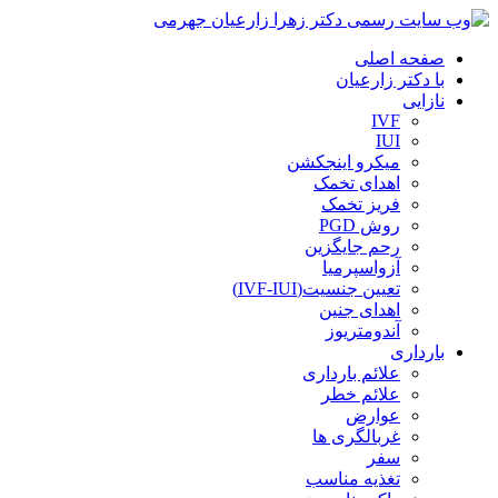
صفحه اصلی
با دکتر زارعیان
نازایی
IVF
IUI
میکرو اینجکشن
اهدای تخمک
فریز تخمک
روش PGD
رحم جایگزین
آزواسپرمیا
تعیین جنسیت(IVF-IUI)
اهدای جنین
آندومتریوز
بارداری
علائم بارداری
علائم خطر
عوارض
غربالگری ها
سفر
تغذیه مناسب