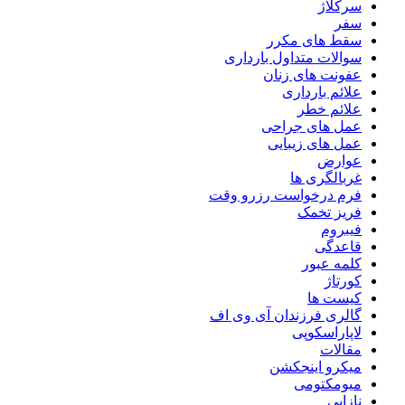
سرکلاژ
سفر
سقط های مکرر
سوالات متداول بارداری
عفونت های زنان
علائم بارداری
علائم خطر
عمل های جراحی
عمل های زیبایی
عوارض
غربالگری ها
فرم درخواست رزرو وقت
فریز تخمک
فیبروم
قاعدگی
کلمه عبور
کورتاژ
کیست ها
گالری فرزندان آی وی اف
لاپاراسکوپی
مقالات
میکرو اینجکشن
میومکتومی
نازایی