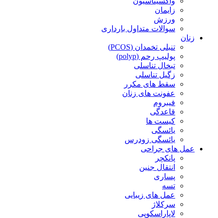
واکسیناسیون
زایمان
ورزش
سوالات متداول بارداری
زنان
تنبلی تخمدان (PCOS)
پولیپ رحم (polyp)
تبخال تناسلی
زگیل تناسلی
سقط های مکرر
عفونت های زنان
فیبروم
قاعدگی
کیست ها
یائسگی
یائسگی زودرس
عمل های جراحی
پانکچر
انتقال جنین
پساری
تسه
عمل های زیبایی
سرکلاژ
لاپاراسکوپی