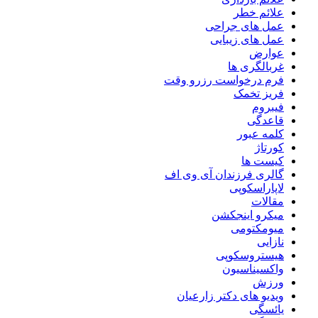
علائم خطر
عمل های جراحی
عمل های زیبایی
عوارض
غربالگری ها
فرم درخواست رزرو وقت
فریز تخمک
فیبروم
قاعدگی
کلمه عبور
کورتاژ
کیست ها
گالری فرزندان آی وی اف
لاپاراسکوپی
مقالات
میکرو اینجکشن
میومکتومی
نازایی
هیستروسکوپی
واکسیناسیون
ورزش
ویدیو های دکتر زارعیان
یائسگی