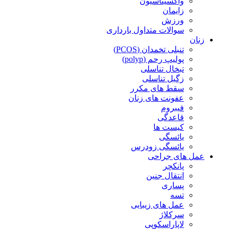
واکسیناسیون
زایمان
ورزش
سوالات متداول بارداری
زنان
تنبلی تخمدان (PCOS)
پولیپ رحم (polyp)
تبخال تناسلی
زگیل تناسلی
سقط های مکرر
عفونت های زنان
فیبروم
قاعدگی
کیست ها
یائسگی
یائسگی زودرس
عمل های جراحی
پانکچر
انتقال جنین
پساری
تسه
عمل های زیبایی
سرکلاژ
لاپاراسکوپی