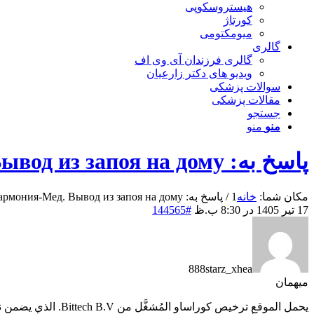
هیستروسکوپی
کورتاژ
میومکتومی
گالری
گالری فرزندان آی وی اف
ویدیو های دکتر زارعیان
سوالات پزشکی
مقالات پزشکی
جستجو
منو
منو
پاسخ به: Клиника Гармония-Мед. Вывод из запоя на дому
مکان شما:
خانه
1
/
پاسخ به: Клиника Гармония-Мед. Вывод из запоя на дому...
17 تیر 1405 در 8:30 ب.ظ
#144565
888starz_xhea
میهمان
يحمل الموقع ترخيص كوراساو المُشغَّل من Bittech B.V. الذي يضمن نزاهة النتائج وأمان المعاملات.