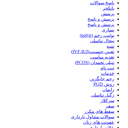
پاسخ سوالات
پانکچر
پرسش
پرسش و پاسخ
پرسش و پاسخ
پساری
پولیپ رحم (polyp)
تبخال تناسلی
تسه
تعیین جنسیت(IVF-IUI)
تغذیه مناسب
تنبلی تخمدان (PCOS)
ثبت نام
خدمات
رحم جایگزین
روش PGD
زایمان
زگیل تناسلی
سرکلاژ
سفر
سقط های مکرر
سوالات متداول بارداری
عفونت های زنان
علائم بارداری