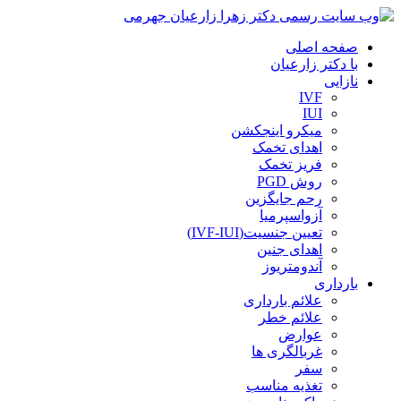
صفحه اصلی
با دکتر زارعیان
نازایی
IVF
IUI
میکرو اینجکشن
اهدای تخمک
فریز تخمک
روش PGD
رحم جایگزین
آزواسپرمیا
تعیین جنسیت(IVF-IUI)
اهدای جنین
آندومتریوز
بارداری
علائم بارداری
علائم خطر
عوارض
غربالگری ها
سفر
تغذیه مناسب