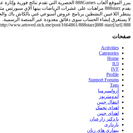
يبرز الموقع ألعاب 888Games الحصرية التي تقدم نتائج فورية وإثارة عالية.
يقدم 888starz مراهنات على عشرات الرياضات بينها الإي سبورتس مثل Dota 2 و CS:GO.
ينتظر اللاعبين النشطين برنامج عروض أسبوعي غني بالكاش باك والجو
لا يستغرق إنشاء الحساب سوى دقائق معدودة عبر المنصة الرسمية.
888 stars [url=http://www.artoved.stck.me/post/1664861/888starz]888 starz[/url]
صفحات
Activities
Categories
Home
IUI
IVF
Profile
Support Forums
Tags
آزواسپرمیا
آندومتریوز
انتقال جنین
اهدای تخمک
اهدای جنین
با دکتر زارعیان
بارداری
بیماری های زنان