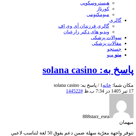
هیستروسکوپی
کورتاژ
میومکتومی
گالری
گالری فرزندان آی وی اف
ویدیو های دکتر زارعیان
سوالات پزشکی
مقالات پزشکی
جستجو
منو
منو
پاسخ به: solana casino
مکان شما:
خانه
1
/
پاسخ به: solana casino
17 تیر 1405 در 7:34 ب.ظ
#144522
888starz_esea
میهمان
تتوفر واجهة معرّبة سهلة ضمن دعم يفوق 50 لغة لتناسب لاعبي