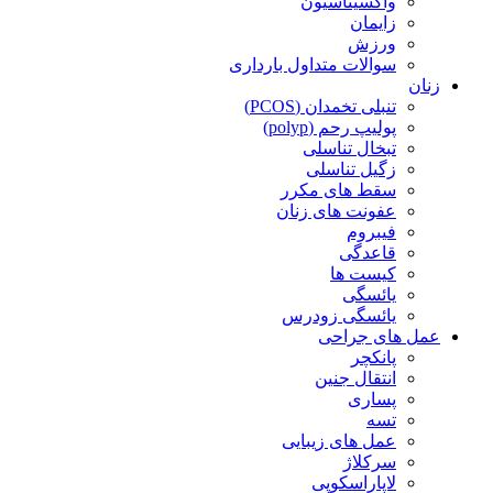
واکسیناسیون
زایمان
ورزش
سوالات متداول بارداری
زنان
تنبلی تخمدان (PCOS)
پولیپ رحم (polyp)
تبخال تناسلی
زگیل تناسلی
سقط های مکرر
عفونت های زنان
فیبروم
قاعدگی
کیست ها
یائسگی
یائسگی زودرس
عمل های جراحی
پانکچر
انتقال جنین
پساری
تسه
عمل های زیبایی
سرکلاژ
لاپاراسکوپی