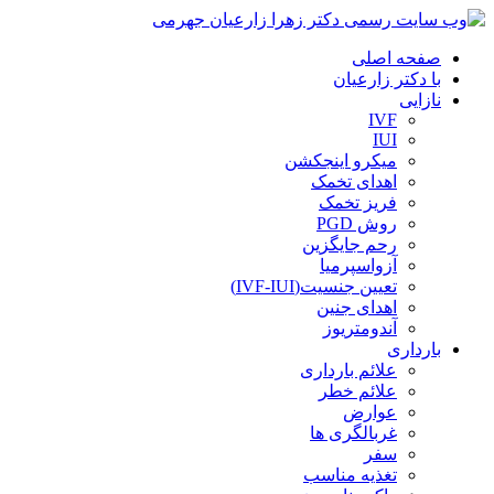
صفحه اصلی
با دکتر زارعیان
نازایی
IVF
IUI
میکرو اینجکشن
اهدای تخمک
فریز تخمک
روش PGD
رحم جایگزین
آزواسپرمیا
تعیین جنسیت(IVF-IUI)
اهدای جنین
آندومتریوز
بارداری
علائم بارداری
علائم خطر
عوارض
غربالگری ها
سفر
تغذیه مناسب