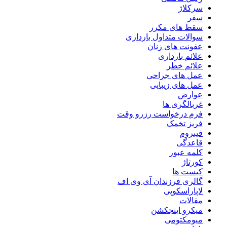
سرکلاژ
سفر
سقط های مکرر
سوالات متداول بارداری
عفونت های زنان
علائم بارداری
علائم خطر
عمل های جراحی
عمل های زیبایی
عوارض
غربالگری ها
فرم درخواست رزرو وقت
فریز تخمک
فیبروم
قاعدگی
کلمه عبور
کورتاژ
کیست ها
گالری فرزندان آی وی اف
لاپاراسکوپی
مقالات
میکرو اینجکشن
میومکتومی