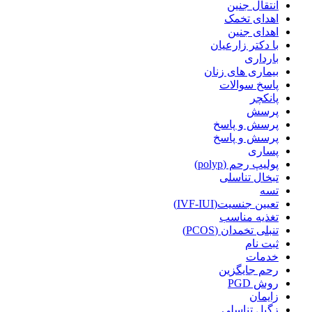
انتقال جنین
اهدای تخمک
اهدای جنین
با دکتر زارعیان
بارداری
بیماری های زنان
پاسخ سوالات
پانکچر
پرسش
پرسش و پاسخ
پرسش و پاسخ
پساری
پولیپ رحم (polyp)
تبخال تناسلی
تسه
تعیین جنسیت(IVF-IUI)
تغذیه مناسب
تنبلی تخمدان (PCOS)
ثبت نام
خدمات
رحم جایگزین
روش PGD
زایمان
زگیل تناسلی