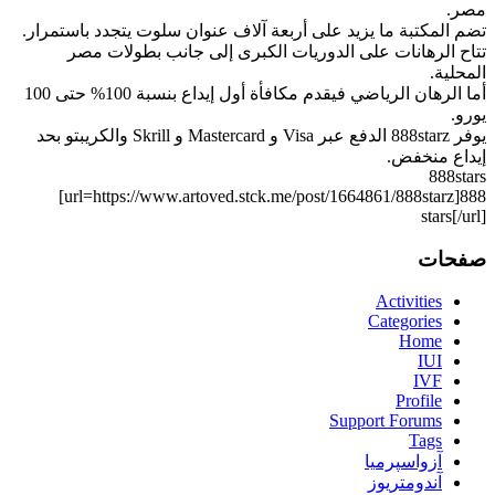
مصر.
تضم المكتبة ما يزيد على أربعة آلاف عنوان سلوت يتجدد باستمرار.
تتاح الرهانات على الدوريات الكبرى إلى جانب بطولات مصر
المحلية.
أما الرهان الرياضي فيقدم مكافأة أول إيداع بنسبة 100% حتى 100
يورو.
يوفر 888starz الدفع عبر Visa و Mastercard و Skrill والكريبتو بحد
إيداع منخفض.
888stars
[url=https://www.artoved.stck.me/post/1664861/888starz]888
stars[/url]
صفحات
Activities
Categories
Home
IUI
IVF
Profile
Support Forums
Tags
آزواسپرمیا
آندومتریوز