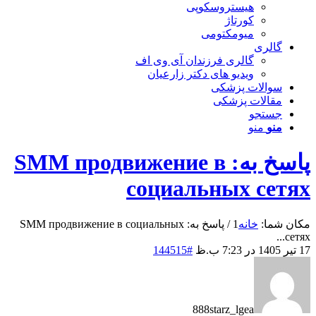
هیستروسکوپی
کورتاژ
میومکتومی
گالری
گالری فرزندان آی وی اف
ویدیو های دکتر زارعیان
سوالات پزشکی
مقالات پزشکی
جستجو
منو
منو
پاسخ به: SMM продвижение в
социальных сетях
مکان شما:
خانه
1
/
پاسخ به: SMM продвижение в социальных
сетях...
17 تیر 1405 در 7:23 ب.ظ
#144515
888starz_lgea