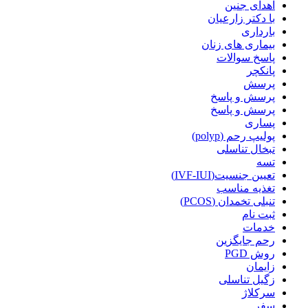
اهدای جنین
با دکتر زارعیان
بارداری
بیماری های زنان
پاسخ سوالات
پانکچر
پرسش
پرسش و پاسخ
پرسش و پاسخ
پساری
پولیپ رحم (polyp)
تبخال تناسلی
تسه
تعیین جنسیت(IVF-IUI)
تغذیه مناسب
تنبلی تخمدان (PCOS)
ثبت نام
خدمات
رحم جایگزین
روش PGD
زایمان
زگیل تناسلی
سرکلاژ
سفر