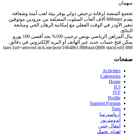
میهمان
تخضع المنصة لرقابة ترخيص دولي يوفر بيئة لعب آمنة وشفافة.
يقدم 888starz آلاف ألعاب السلوت المصنّفة من مزودين موثوقين.
تتغير الأودز في الوقت الفعلي مع إمكانية الرهان الحي ومتابعة
النتائج.
ينال المراهن الرياضي بونص ترحيب 100% بحد أقصى 100 يورو.
يمكن فتح حساب جديد عبر الهاتف أو البريد الإلكتروني في دقائق.
888 stars [url=artoved.stck.me/post/1664861/888starz]888 starz[/url]
صفحات
Activities
Categories
Home
IUI
IVF
Profile
Support Forums
Tags
آزواسپرمیا
آندومتریوز
انتقال جنین
اهدای تخمک