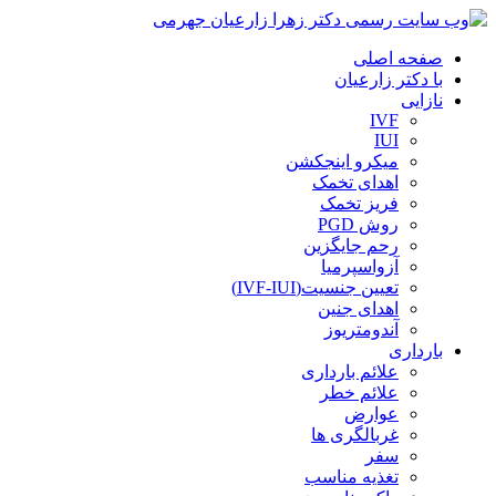
صفحه اصلی
با دکتر زارعیان
نازایی
IVF
IUI
میکرو اینجکشن
اهدای تخمک
فریز تخمک
روش PGD
رحم جایگزین
آزواسپرمیا
تعیین جنسیت(IVF-IUI)
اهدای جنین
آندومتریوز
بارداری
علائم بارداری
علائم خطر
عوارض
غربالگری ها
سفر
تغذیه مناسب