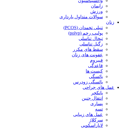
واکسیناسیون
زایمان
ورزش
سوالات متداول بارداری
زنان
تنبلی تخمدان (PCOS)
پولیپ رحم (polyp)
تبخال تناسلی
زگیل تناسلی
سقط های مکرر
عفونت های زنان
فیبروم
قاعدگی
کیست ها
یائسگی
یائسگی زودرس
عمل های جراحی
پانکچر
انتقال جنین
پساری
تسه
عمل های زیبایی
سرکلاژ
لاپاراسکوپی