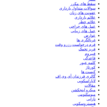
سقط های مکرر
سوالات متداول بارداری
عفونت های زنان
علائم بارداری
علائم خطر
عمل های جراحی
عمل های زیبایی
عوارض
غربالگری ها
فرم درخواست رزرو وقت
فریز تخمک
فیبروم
قاعدگی
کلمه عبور
کورتاژ
کیست ها
گالری فرزندان آی وی اف
لاپاراسکوپی
مقالات
میکرو اینجکشن
میومکتومی
نازایی
هیستروسکوپی