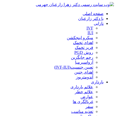
صفحه اصلی
با دکتر زارعیان
نازایی
IVF
IUI
میکرو اینجکشن
اهدای تخمک
فریز تخمک
روش PGD
رحم جایگزین
آزواسپرمیا
تعیین جنسیت(IVF-IUI)
اهدای جنین
آندومتریوز
بارداری
علائم بارداری
علائم خطر
عوارض
غربالگری ها
سفر
تغذیه مناسب