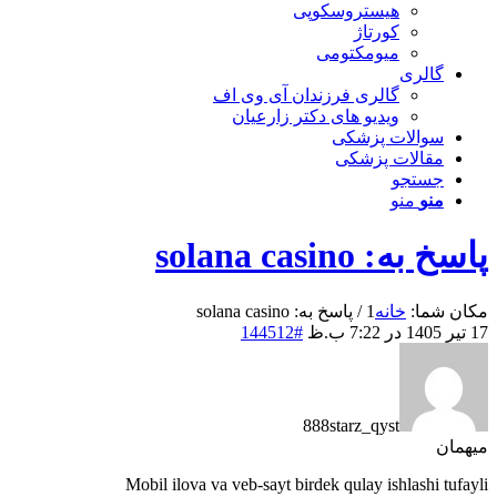
هیستروسکوپی
کورتاژ
میومکتومی
گالری
گالری فرزندان آی وی اف
ویدیو های دکتر زارعیان
سوالات پزشکی
مقالات پزشکی
جستجو
منو
منو
پاسخ به: solana casino
مکان شما:
خانه
1
/
پاسخ به: solana casino
17 تیر 1405 در 7:22 ب.ظ
#144512
888starz_qyst
میهمان
Mobil ilova va veb-sayt birdek qulay ishlashi tufayli