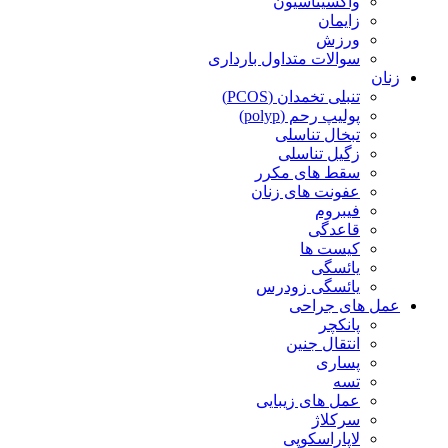
واکسیناسیون
زایمان
ورزش
سوالات متداول بارداری
زنان
تنبلی تخمدان (PCOS)
پولیپ رحم (polyp)
تبخال تناسلی
زگیل تناسلی
سقط های مکرر
عفونت های زنان
فیبروم
قاعدگی
کیست ها
یائسگی
یائسگی زودرس
عمل های جراحی
پانکچر
انتقال جنین
پساری
تسه
عمل های زیبایی
سرکلاژ
لاپاراسکوپی