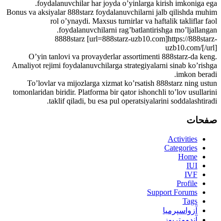
foydalanuvchilar har joyda o’yinlarga kirish imkoniga ega.
Bonus va aksiyalar 888starz foydalanuvchilarni jalb qilishda muhim
rol o’ynaydi. Maxsus turnirlar va haftalik takliflar faol
foydalanuvchilarni rag’batlantirishga mo’ljallangan.
8888starz [url=888starz-uzb10.com]https://888starz-
uzb10.com/[/url]
O’yin tanlovi va provayderlar assortimenti 888starz-da keng.
Amaliyot rejimi foydalanuvchilarga strategiyalarni sinab ko’rishga
imkon beradi.
To’lovlar va mijozlarga xizmat ko’rsatish 888starz ning ustun
tomonlaridan biridir. Platforma bir qator ishonchli to’lov usullarini
taklif qiladi, bu esa pul operatsiyalarini soddalashtiradi.
صفحات
Activities
Categories
Home
IUI
IVF
Profile
Support Forums
Tags
آزواسپرمیا
آندومتریوز