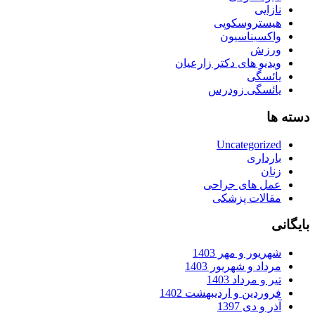
نازایی
هیستروسکوپی
واکسیناسیون
ورزش
ویدیو های دکتر زارعیان
یائسگی
یائسگی زودرس
دسته ها
Uncategorized
بارداری
زنان
عمل های جراحی
مقالات پزشکی
بایگانی
شهریور و مهر 1403
مرداد و شهریور 1403
تیر و مرداد 1403
فروردین و اردیبهشت 1402
آذر و دی 1397