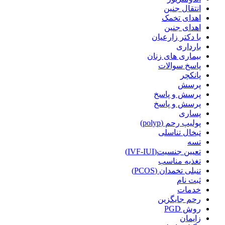
انتقال جنین
اهدای تخمک
اهدای جنین
با دکتر زارعیان
بارداری
بیماری های زنان
پاسخ سوالات
پانکچر
پرسش
پرسش و پاسخ
پرسش و پاسخ
پساری
پولیپ رحم (polyp)
تبخال تناسلی
تسه
تعیین جنسیت(IVF-IUI)
تغذیه مناسب
تنبلی تخمدان (PCOS)
ثبت نام
خدمات
رحم جایگزین
روش PGD
زایمان