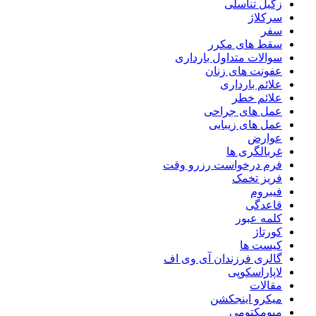
زگیل تناسلی
سرکلاژ
سفر
سقط های مکرر
سوالات متداول بارداری
عفونت های زنان
علائم بارداری
علائم خطر
عمل های جراحی
عمل های زیبایی
عوارض
غربالگری ها
فرم درخواست رزرو وقت
فریز تخمک
فیبروم
قاعدگی
کلمه عبور
کورتاژ
کیست ها
گالری فرزندان آی وی اف
لاپاراسکوپی
مقالات
میکرو اینجکشن
میومکتومی