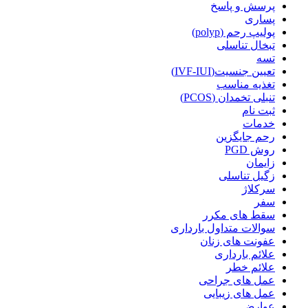
پرسش و پاسخ
پساری
پولیپ رحم (polyp)
تبخال تناسلی
تسه
تعیین جنسیت(IVF-IUI)
تغذیه مناسب
تنبلی تخمدان (PCOS)
ثبت نام
خدمات
رحم جایگزین
روش PGD
زایمان
زگیل تناسلی
سرکلاژ
سفر
سقط های مکرر
سوالات متداول بارداری
عفونت های زنان
علائم بارداری
علائم خطر
عمل های جراحی
عمل های زیبایی
عوارض