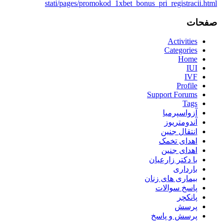
stati/pages/promokod_1xbet_bonus_pri_registracii.html
صفحات
Activities
Categories
Home
IUI
IVF
Profile
Support Forums
Tags
آزواسپرمیا
آندومتریوز
انتقال جنین
اهدای تخمک
اهدای جنین
با دکتر زارعیان
بارداری
بیماری های زنان
پاسخ سوالات
پانکچر
پرسش
پرسش و پاسخ