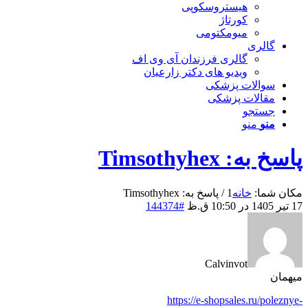
هیستروسکوپی
کورتاژ
میومکتومی
گالری
گالری فرزندان آی وی اف
ویدیو های دکتر زارعیان
سوالات پزشکی
مقالات پزشکی
جستجو
منو
منو
پاسخ به: Timsothyhex
مکان شما:
خانه
1
/
پاسخ به: Timsothyhex
17 تیر 1405 در 10:50 ق.ظ
#144374
Calvinvot
میهمان
https://e-shopsales.ru/poleznye-