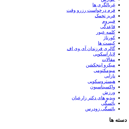
غربالگری ها
فرم درخواست رزرو وقت
فریز تخمک
فیبروم
قاعدگی
کلمه عبور
کورتاژ
کیست ها
گالری فرزندان آی وی اف
لاپاراسکوپی
مقالات
میکرو اینجکشن
میومکتومی
نازایی
هیستروسکوپی
واکسیناسیون
ورزش
ویدیو های دکتر زارعیان
یائسگی
یائسگی زودرس
دسته ها