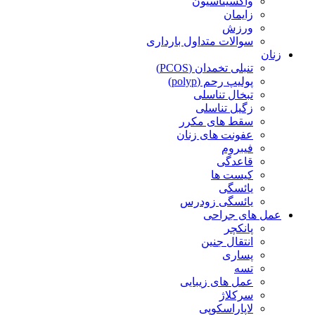
واکسیناسیون
زایمان
ورزش
سوالات متداول بارداری
زنان
تنبلی تخمدان (PCOS)
پولیپ رحم (polyp)
تبخال تناسلی
زگیل تناسلی
سقط های مکرر
عفونت های زنان
فیبروم
قاعدگی
کیست ها
یائسگی
یائسگی زودرس
عمل های جراحی
پانکچر
انتقال جنین
پساری
تسه
عمل های زیبایی
سرکلاژ
لاپاراسکوپی