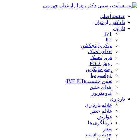
صفحه اصلی
با دکتر زارعیان
نازایی
IVF
IUI
میکرو اینجکشن
اهدای تخمک
فریز تخمک
روش PGD
رحم جایگزین
آزواسپرمیا
تعیین جنسیت(IVF-IUI)
اهدای جنین
آندومتریوز
بارداری
علائم بارداری
علائم خطر
عوارض
غربالگری ها
سفر
تغذیه مناسب