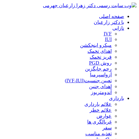
صفحه اصلی
با دکتر زارعیان
نازایی
IVF
IUI
میکرو اینجکشن
اهدای تخمک
فریز تخمک
روش PGD
رحم جایگزین
آزواسپرمیا
تعیین جنسیت(IVF-IUI)
اهدای جنین
آندومتریوز
بارداری
علائم بارداری
علائم خطر
عوارض
غربالگری ها
سفر
تغذیه مناسب