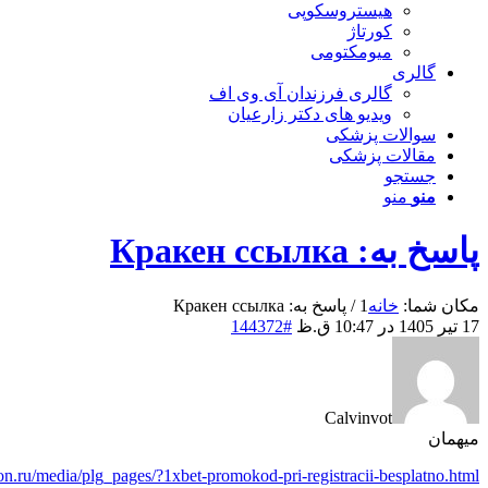
هیستروسکوپی
کورتاژ
میومکتومی
گالری
گالری فرزندان آی وی اف
ویدیو های دکتر زارعیان
سوالات پزشکی
مقالات پزشکی
جستجو
منو
منو
پاسخ به: Кракен ссылка
مکان شما:
خانه
1
/
پاسخ به: Кракен ссылка
17 تیر 1405 در 10:47 ق.ظ
#144372
Calvinvot
میهمان
mon.ru/media/plg_pages/?1xbet-promokod-pri-registracii-besplatno.html