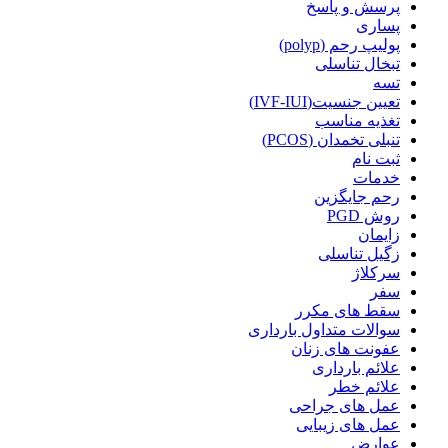
پرسش و پاسخ
پساری
پولیپ رحم (polyp)
تبخال تناسلی
تسه
تعیین جنسیت(IVF-IUI)
تغذیه مناسب
تنبلی تخمدان (PCOS)
ثبت نام
خدمات
رحم جایگزین
روش PGD
زایمان
زگیل تناسلی
سرکلاژ
سفر
سقط های مکرر
سوالات متداول بارداری
عفونت های زنان
علائم بارداری
علائم خطر
عمل های جراحی
عمل های زیبایی
عوارض