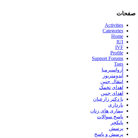
صفحات
Activities
Categories
Home
IUI
IVF
Profile
Support Forums
Tags
آزواسپرمیا
آندومتریوز
انتقال جنین
اهدای تخمک
اهدای جنین
با دکتر زارعیان
بارداری
بیماری های زنان
پاسخ سوالات
پانکچر
پرسش
پرسش و پاسخ