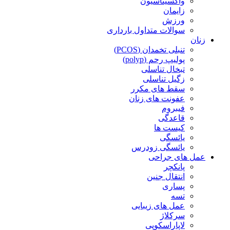
واکسیناسیون
زایمان
ورزش
سوالات متداول بارداری
زنان
تنبلی تخمدان (PCOS)
پولیپ رحم (polyp)
تبخال تناسلی
زگیل تناسلی
سقط های مکرر
عفونت های زنان
فیبروم
قاعدگی
کیست ها
یائسگی
یائسگی زودرس
عمل های جراحی
پانکچر
انتقال جنین
پساری
تسه
عمل های زیبایی
سرکلاژ
لاپاراسکوپی