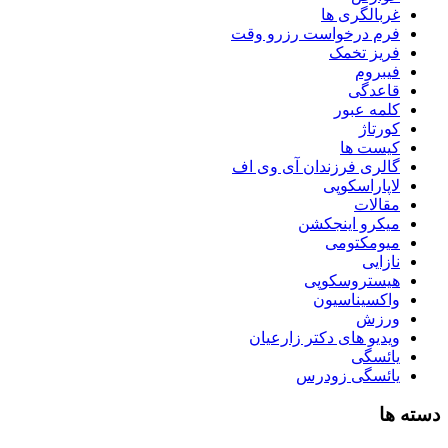
غربالگری ها
فرم درخواست رزرو وقت
فریز تخمک
فیبروم
قاعدگی
کلمه عبور
کورتاژ
کیست ها
گالری فرزندان آی وی اف
لاپاراسکوپی
مقالات
میکرو اینجکشن
میومکتومی
نازایی
هیستروسکوپی
واکسیناسیون
ورزش
ویدیو های دکتر زارعیان
یائسگی
یائسگی زودرس
دسته ها