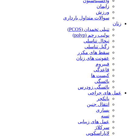
واکسیناسیون
زایمان
ورزش
سوالات متداول بارداری
زنان
تنبلی تخمدان (PCOS)
پولیپ رحم (polyp)
تبخال تناسلی
زگیل تناسلی
سقط های مکرر
عفونت های زنان
فیبروم
قاعدگی
کیست ها
یائسگی
یائسگی زودرس
عمل های جراحی
پانکچر
انتقال جنین
پساری
تسه
عمل های زیبایی
سرکلاژ
لاپاراسکوپی