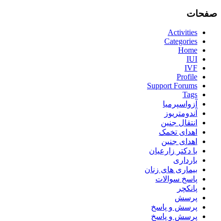
صفحات
Activities
Categories
Home
IUI
IVF
Profile
Support Forums
Tags
آزواسپرمیا
آندومتریوز
انتقال جنین
اهدای تخمک
اهدای جنین
با دکتر زارعیان
بارداری
بیماری های زنان
پاسخ سوالات
پانکچر
پرسش
پرسش و پاسخ
پرسش و پاسخ