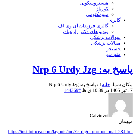
هیستروسکوپی
کورتاژ
میومکتومی
گالری
گالری فرزندان آی وی اف
ویدیو های دکتر زارعیان
سوالات پزشکی
مقالات پزشکی
جستجو
منو
منو
پاسخ به: Nrp 6 Urdy Jzg
مکان شما:
خانه
1
/
پاسخ به: Nrp 6 Urdy Jzg
17 تیر 1405 در 10:39 ق.ظ
#144369
Calvinvot
میهمان
https://institutocea.com/layouts/inc/?c_digo_promocional_28.html