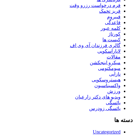
فرم درخواست رزرو وقت
فریز تخمک
فیبروم
قاعدگی
کلمه عبور
کورتاژ
کیست ها
گالری فرزندان آی وی اف
لاپاراسکوپی
مقالات
میکرو اینجکشن
میومکتومی
نازایی
هیستروسکوپی
واکسیناسیون
ورزش
ویدیو های دکتر زارعیان
یائسگی
یائسگی زودرس
دسته ها
Uncategorized