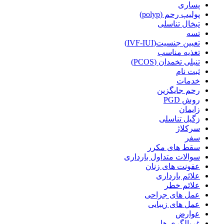
پساری
پولیپ رحم (polyp)
تبخال تناسلی
تسه
تعیین جنسیت(IVF-IUI)
تغذیه مناسب
تنبلی تخمدان (PCOS)
ثبت نام
خدمات
رحم جایگزین
روش PGD
زایمان
زگیل تناسلی
سرکلاژ
سفر
سقط های مکرر
سوالات متداول بارداری
عفونت های زنان
علائم بارداری
علائم خطر
عمل های جراحی
عمل های زیبایی
عوارض
غربالگری ها