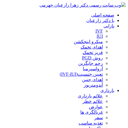
صفحه اصلی
با دکتر زارعیان
نازایی
IVF
IUI
میکرو اینجکشن
اهدای تخمک
فریز تخمک
روش PGD
رحم جایگزین
آزواسپرمیا
تعیین جنسیت(IVF-IUI)
اهدای جنین
آندومتریوز
بارداری
علائم بارداری
علائم خطر
عوارض
غربالگری ها
سفر
تغذیه مناسب