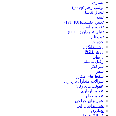
پساری
پولیپ رحم (polyp)
تبخال تناسلی
تسه
تعیین جنسیت(IVF-IUI)
تغذیه مناسب
تنبلی تخمدان (PCOS)
ثبت نام
خدمات
رحم جایگزین
روش PGD
زایمان
زگیل تناسلی
سرکلاژ
سفر
سقط های مکرر
سوالات متداول بارداری
عفونت های زنان
علائم بارداری
علائم خطر
عمل های جراحی
عمل های زیبایی
عوارض
غربالگری ها