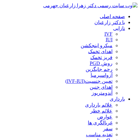
صفحه اصلی
با دکتر زارعیان
نازایی
IVF
IUI
میکرو اینجکشن
اهدای تخمک
فریز تخمک
روش PGD
رحم جایگزین
آزواسپرمیا
تعیین جنسیت(IVF-IUI)
اهدای جنین
آندومتریوز
بارداری
علائم بارداری
علائم خطر
عوارض
غربالگری ها
سفر
تغذیه مناسب