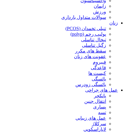
واکسیناسیون
زایمان
ورزش
سوالات متداول بارداری
زنان
تنبلی تخمدان (PCOS)
پولیپ رحم (polyp)
تبخال تناسلی
زگیل تناسلی
سقط های مکرر
عفونت های زنان
فیبروم
قاعدگی
کیست ها
یائسگی
یائسگی زودرس
عمل های جراحی
پانکچر
انتقال جنین
پساری
تسه
عمل های زیبایی
سرکلاژ
لاپاراسکوپی