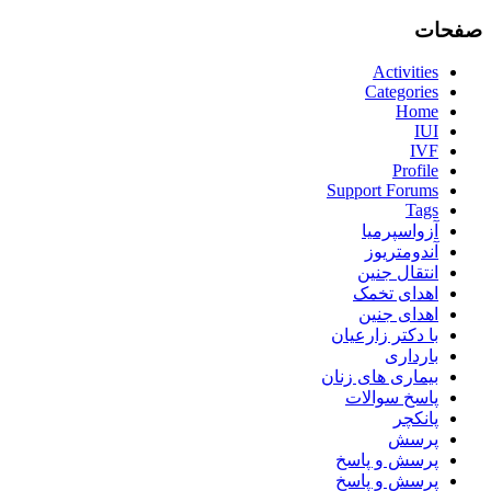
صفحات
Activities
Categories
Home
IUI
IVF
Profile
Support Forums
Tags
آزواسپرمیا
آندومتریوز
انتقال جنین
اهدای تخمک
اهدای جنین
با دکتر زارعیان
بارداری
بیماری های زنان
پاسخ سوالات
پانکچر
پرسش
پرسش و پاسخ
پرسش و پاسخ