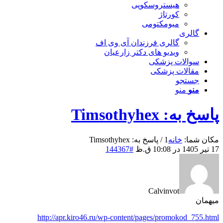
هیستروسکوپی
کورتاژ
میومکتومی
گالری
گالری فرزندان آی وی اف
ویدیو های دکتر زارعیان
سوالات پزشکی
مقالات پزشکی
جستجو
منو
منو
پاسخ به: Timsothyhex
مکان شما:
خانه
1
/
پاسخ به: Timsothyhex
17 تیر 1405 در 10:08 ق.ظ
#144367
Calvinvot
میهمان
http://apr.kiro46.ru/wp-content/pages/promokod_755.html