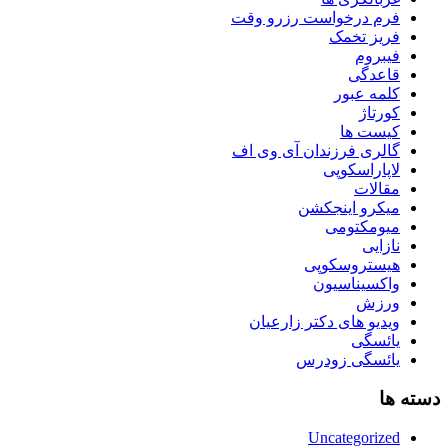
فرم درخواست رزرو وقت
فریز تخمک
فیبروم
قاعدگی
کلمه عبور
کورتاژ
کیست ها
گالری فرزندان آی وی اف
لاپاراسکوپی
مقالات
میکرو اینجکشن
میومکتومی
نازایی
هیستروسکوپی
واکسیناسیون
ورزش
ویدیو های دکتر زارعیان
یائسگی
یائسگی زودرس
دسته ها
Uncategorized