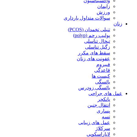
واکسیناسیون
زایمان
ورزش
سوالات متداول بارداری
زنان
تنبلی تخمدان (PCOS)
پولیپ رحم (polyp)
تبخال تناسلی
زگیل تناسلی
سقط های مکرر
عفونت های زنان
فیبروم
قاعدگی
کیست ها
یائسگی
یائسگی زودرس
عمل های جراحی
پانکچر
انتقال جنین
پساری
تسه
عمل های زیبایی
سرکلاژ
لاپاراسکوپی