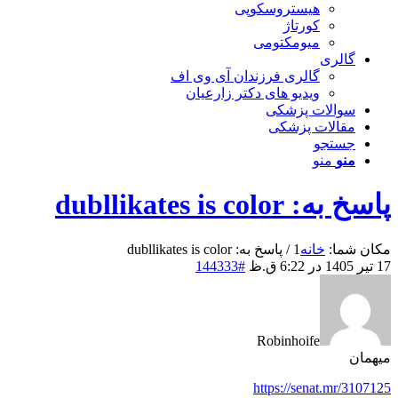
هیستروسکوپی
کورتاژ
میومکتومی
گالری
گالری فرزندان آی وی اف
ویدیو های دکتر زارعیان
سوالات پزشکی
مقالات پزشکی
جستجو
منو
منو
پاسخ به: dubllikates is color
مکان شما:
خانه
1
/
پاسخ به: dubllikates is color
17 تیر 1405 در 6:22 ق.ظ
#144333
Robinhoife
میهمان
https://senat.mr/3107125