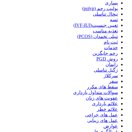
پساری
پولیپ رحم (polyp)
تبخال تناسلی
تسه
تعیین جنسیت(IVF-IUI)
تغذیه مناسب
تنبلی تخمدان (PCOS)
ثبت نام
خدمات
رحم جایگزین
روش PGD
زایمان
زگیل تناسلی
سرکلاژ
سفر
سقط های مکرر
سوالات متداول بارداری
عفونت های زنان
علائم بارداری
علائم خطر
عمل های جراحی
عمل های زیبایی
عوارض
غربالگری ها