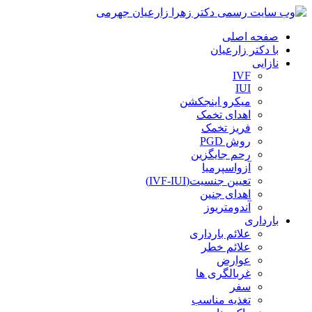
صفحه اصلی
با دکتر زارعیان
نازایی
IVF
IUI
میکرو اینجکشن
اهدای تخمک
فریز تخمک
روش PGD
رحم جایگزین
آزواسپرمیا
تعیین جنسیت(IVF-IUI)
اهدای جنین
آندومتریوز
بارداری
علائم بارداری
علائم خطر
عوارض
غربالگری ها
سفر
تغذیه مناسب