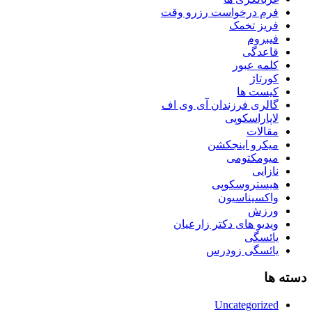
فرم درخواست رزرو وقت
فریز تخمک
فیبروم
قاعدگی
کلمه عبور
کورتاژ
کیست ها
گالری فرزندان آی وی اف
لاپاراسکوپی
مقالات
میکرو اینجکشن
میومکتومی
نازایی
هیستروسکوپی
واکسیناسیون
ورزش
ویدیو های دکتر زارعیان
یائسگی
یائسگی زودرس
دسته ها
Uncategorized