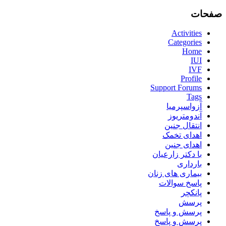
صفحات
Activities
Categories
Home
IUI
IVF
Profile
Support Forums
Tags
آزواسپرمیا
آندومتریوز
انتقال جنین
اهدای تخمک
اهدای جنین
با دکتر زارعیان
بارداری
بیماری های زنان
پاسخ سوالات
پانکچر
پرسش
پرسش و پاسخ
پرسش و پاسخ