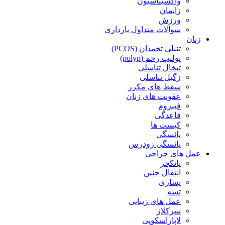
واکسیناسیون
زایمان
ورزش
سوالات متداول بارداری
زنان
تنبلی تخمدان (PCOS)
پولیپ رحم (polyp)
تبخال تناسلی
زگیل تناسلی
سقط های مکرر
عفونت های زنان
فیبروم
قاعدگی
کیست ها
یائسگی
یائسگی زودرس
عمل های جراحی
پانکچر
انتقال جنین
پساری
تسه
عمل های زیبایی
سرکلاژ
لاپاراسکوپی