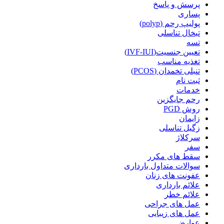
پرسش و پاسخ
پساری
پولیپ رحم (polyp)
تبخال تناسلی
تسه
تعیین جنسیت(IVF-IUI)
تغذیه مناسب
تنبلی تخمدان (PCOS)
ثبت نام
خدمات
رحم جایگزین
روش PGD
زایمان
زگیل تناسلی
سرکلاژ
سفر
سقط های مکرر
سوالات متداول بارداری
عفونت های زنان
علائم بارداری
علائم خطر
عمل های جراحی
عمل های زیبایی
عوارض