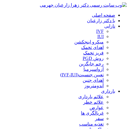
صفحه اصلی
با دکتر زارعیان
نازایی
IVF
IUI
میکرو اینجکشن
اهدای تخمک
فریز تخمک
روش PGD
رحم جایگزین
آزواسپرمیا
تعیین جنسیت(IVF-IUI)
اهدای جنین
آندومتریوز
بارداری
علائم بارداری
علائم خطر
عوارض
غربالگری ها
سفر
تغذیه مناسب