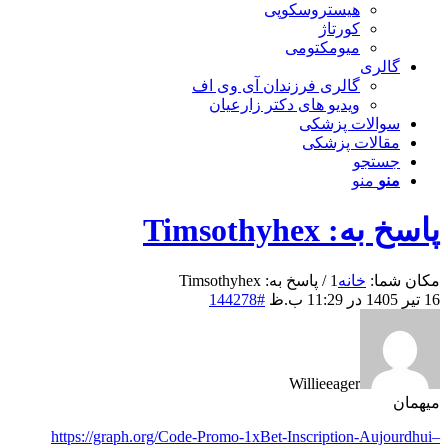
هیستروسکوپی
کورتاژ
میومکتومی
گالری
گالری فرزندان آی وی اف
ویدیو های دکتر زارعیان
سوالات پزشکی
مقالات پزشکی
جستجو
منو
منو
پاسخ به: Timsothyhex
مکان شما:
خانه
1
/
پاسخ به: Timsothyhex
16 تیر 1405 در 11:29 ب.ظ
#144278
Willieeager
میهمان
https://graph.org/Code-Promo-1xBet-Inscription-Aujourdhui–