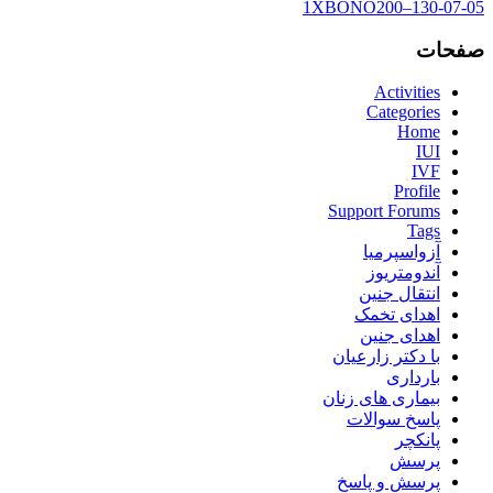
1XBONO200–130-07-05
صفحات
Activities
Categories
Home
IUI
IVF
Profile
Support Forums
Tags
آزواسپرمیا
آندومتریوز
انتقال جنین
اهدای تخمک
اهدای جنین
با دکتر زارعیان
بارداری
بیماری های زنان
پاسخ سوالات
پانکچر
پرسش
پرسش و پاسخ