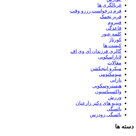
غربالگری ها
فرم درخواست رزرو وقت
فریز تخمک
فیبروم
قاعدگی
کلمه عبور
کورتاژ
کیست ها
گالری فرزندان آی وی اف
لاپاراسکوپی
مقالات
میکرو اینجکشن
میومکتومی
نازایی
هیستروسکوپی
واکسیناسیون
ورزش
ویدیو های دکتر زارعیان
یائسگی
یائسگی زودرس
دسته ها