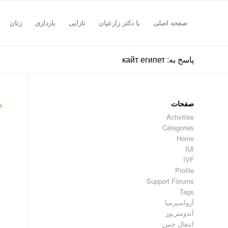
صفحه اصلی
با دکتر زارعیان
نازایی
بارداری
زنان
پاسخ به: кайт египет
صفحات
۹
Activities
Categories
Home
IUI
IVF
Profile
Support Forums
Tags
آزواسپرمیا
آندومتریوز
انتقال جنین