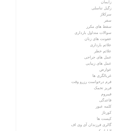
زایمان
زگیل تناسلی
سرکلاژ
سفر
سقط های مکرر
سوالات متداول بارداری
عفونت های زنان
علائم بارداری
علائم خطر
عمل های جراحی
عمل های زیبایی
عوارض
غربالگری ها
فرم درخواست رزرو وقت
فریز تخمک
فیبروم
قاعدگی
کلمه عبور
کورتاژ
کیست ها
گالری فرزندان آی وی اف
لاپاراسکوپی