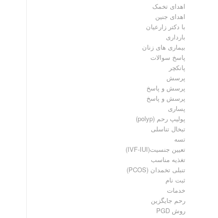
اهدای تخمک
اهدای جنین
با دکتر زارعیان
بارداری
بیماری های زنان
پاسخ سوالات
پانکچر
پرسش
پرسش و پاسخ
پرسش و پاسخ
پساری
پولیپ رحم (polyp)
تبخال تناسلی
تسه
تعیین جنسیت(IVF-IUI)
تغذیه مناسب
تنبلی تخمدان (PCOS)
ثبت نام
خدمات
رحم جایگزین
روش PGD