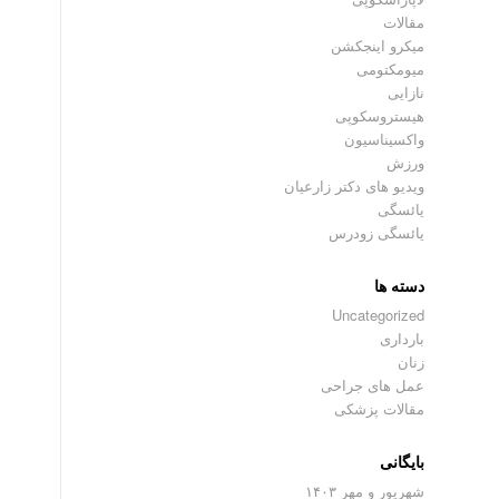
مقالات
میکرو اینجکشن
میومکتومی
نازایی
هیستروسکوپی
واکسیناسیون
ورزش
ویدیو های دکتر زارعیان
یائسگی
یائسگی زودرس
دسته ها
Uncategorized
بارداری
زنان
عمل های جراحی
مقالات پزشکی
بایگانی
شهریور و مهر ۱۴۰۳