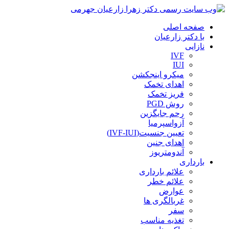
صفحه اصلی
با دکتر زارعیان
نازایی
IVF
IUI
میکرو اینجکشن
اهدای تخمک
فریز تخمک
روش PGD
رحم جایگزین
آزواسپرمیا
تعیین جنسیت(IVF-IUI)
اهدای جنین
آندومتریوز
بارداری
علائم بارداری
علائم خطر
عوارض
غربالگری ها
سفر
تغذیه مناسب