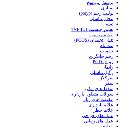
پرسش و پاسخ
پساری
پولیپ رحم (polyp)
تبخال تناسلی
تسه
تعیین جنسیت(IVF-IUI)
تغذیه مناسب
تنبلی تخمدان (PCOS)
ثبت نام
خدمات
رحم جایگزین
روش PGD
زایمان
زگیل تناسلی
سرکلاژ
سفر
سقط های مکرر
سوالات متداول بارداری
عفونت های زنان
علائم بارداری
علائم خطر
عمل های جراحی
عمل های زیبایی
عوارض