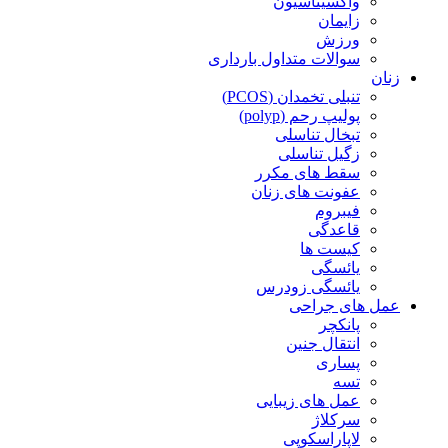
واکسیناسیون
زایمان
ورزش
سوالات متداول بارداری
زنان
تنبلی تخمدان (PCOS)
پولیپ رحم (polyp)
تبخال تناسلی
زگیل تناسلی
سقط های مکرر
عفونت های زنان
فیبروم
قاعدگی
کیست ها
یائسگی
یائسگی زودرس
عمل های جراحی
پانکچر
انتقال جنین
پساری
تسه
عمل های زیبایی
سرکلاژ
لاپاراسکوپی