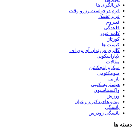
غربالگری ها
فرم درخواست رزرو وقت
فریز تخمک
فیبروم
قاعدگی
کلمه عبور
کورتاژ
کیست ها
گالری فرزندان آی وی اف
لاپاراسکوپی
مقالات
میکرو اینجکشن
میومکتومی
نازایی
هیستروسکوپی
واکسیناسیون
ورزش
ویدیو های دکتر زارعیان
یائسگی
یائسگی زودرس
دسته ها