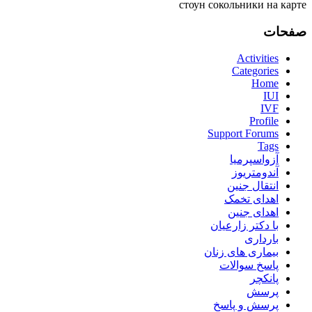
стоун сокольники на карте
صفحات
Activities
Categories
Home
IUI
IVF
Profile
Support Forums
Tags
آزواسپرمیا
آندومتریوز
انتقال جنین
اهدای تخمک
اهدای جنین
با دکتر زارعیان
بارداری
بیماری های زنان
پاسخ سوالات
پانکچر
پرسش
پرسش و پاسخ