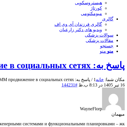
هیستروسکوپی
کورتاژ
میومکتومی
گالری
گالری فرزندان آی وی اف
ویدیو های دکتر زارعیان
سوالات پزشکی
مقالات پزشکی
جستجو
منو
منو
پاسخ به: SMM продвижение в социальных сетях
مکان شما:
خانه
1
/
پاسخ به: SMM продвижение в социальных сетях...
16 تیر 1405 در 8:13 ب.ظ
#144231
WayneFlorp
میهمان
инженерными системами и функциональными планировками –
жк