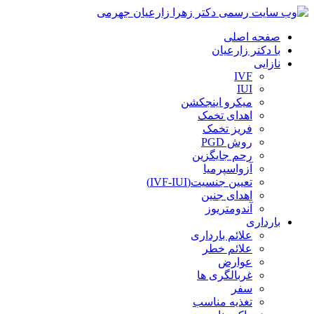
صفحه اصلی
با دکتر زارعیان
نازایی
IVF
IUI
میکرو اینجکشن
اهدای تخمک
فریز تخمک
روش PGD
رحم جایگزین
آزواسپرمیا
تعیین جنسیت(IVF-IUI)
اهدای جنین
آندومتریوز
بارداری
علائم بارداری
علائم خطر
عوارض
غربالگری ها
سفر
تغذیه مناسب