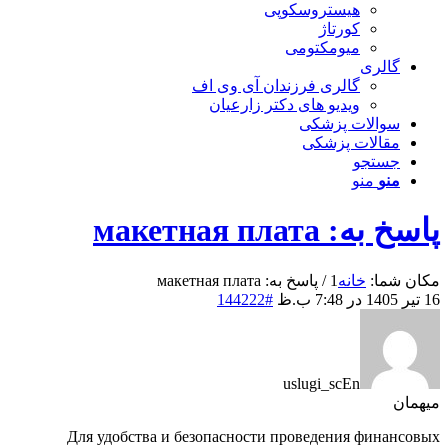
هیستروسکوپی
کورتاژ
میومکتومی
گالری
گالری فرزندان آی وی اف
ویدیو های دکتر زارعیان
سوالات پزشکی
مقالات پزشکی
جستجو
منو
منو
پاسخ به: макетная плата
مکان شما:
خانه
1
/
پاسخ به: макетная плата
16 تیر 1405 در 7:48 ب.ظ
#144222
uslugi_scEn
میهمان
Для удобства и безопасности проведения финансовых