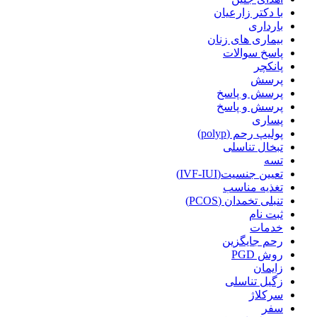
با دکتر زارعیان
بارداری
بیماری های زنان
پاسخ سوالات
پانکچر
پرسش
پرسش و پاسخ
پرسش و پاسخ
پساری
پولیپ رحم (polyp)
تبخال تناسلی
تسه
تعیین جنسیت(IVF-IUI)
تغذیه مناسب
تنبلی تخمدان (PCOS)
ثبت نام
خدمات
رحم جایگزین
روش PGD
زایمان
زگیل تناسلی
سرکلاژ
سفر