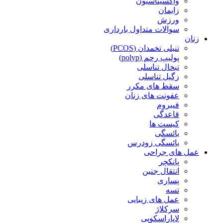
واکسیناسیون
زایمان
ورزش
سوالات متداول بارداری
زنان
تنبلی تخمدان (PCOS)
پولیپ رحم (polyp)
تبخال تناسلی
زگیل تناسلی
سقط های مکرر
عفونت های زنان
فیبروم
قاعدگی
کیست ها
یائسگی
یائسگی زودرس
عمل های جراحی
پانکچر
انتقال جنین
پساری
تسه
عمل های زیبایی
سرکلاژ
لاپاراسکوپی