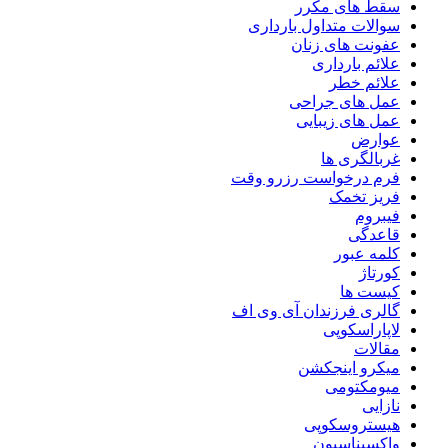
سقط های مکرر
سوالات متداول بارداری
عفونت های زنان
علائم بارداری
علائم خطر
عمل های جراحی
عمل های زیبایی
عوارض
غربالگری ها
فرم درخواست رزرو وقت
فریز تخمک
فیبروم
قاعدگی
کلمه عبور
کورتاژ
کیست ها
گالری فرزندان آی وی اف
لاپاراسکوپی
مقالات
میکرو اینجکشن
میومکتومی
نازایی
هیستروسکوپی
واکسیناسیون