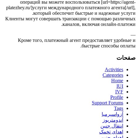
операций вы можете воспользоваться [url=https://agent-
platezhey.ru/]услуги международного платежного агента[/url],
который обеспечит быстрые и надежные услуги.
Клиенты могут совершать транзакции с помощью различных
каналов, включая онлайн-платежи.
—
Кроме того, платежный агент предоставляет удобные и
быстрые способы оплаты.
صفحات
Activities
Categories
Home
IUI
IVF
Profile
Support Forums
Tags
آزواسپرمیا
آندومتریوز
انتقال جنین
اهدای تخمک
اهدای جنین