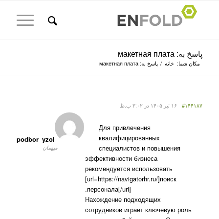
پاسخ به: макетная плата
مکان شما:
خانه
/
پاسخ به: макетная плата
#۱۴۴۱۸۷
۱۶ تیر ۱۴۰۵ در ۳:۰۲ ب.ظ
Для привлечения
квалифицированных
podbor_yzol
специалистов и повышения
میهمان
эффективности бизнеса
рекомендуется использовать
[url=https://navigatorhr.ru/]поиск
персонала[/url].
Нахождение подходящих
сотрудников играет ключевую роль