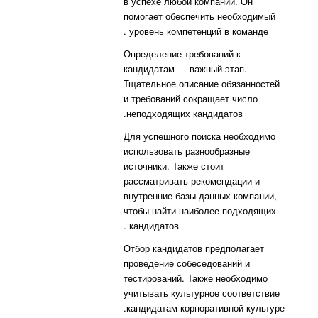
в успехе любой компании. Он
помогает обеспечить необходимый
уровень компетенций в команде .
Определение требований к
кандидатам — важный этап.
Тщательное описание обязанностей
и требований сокращает число
неподходящих кандидатов.
Для успешного поиска необходимо
использовать разнообразные
источники. Также стоит
рассматривать рекомендации и
внутренние базы данных компании,
чтобы найти наиболее подходящих
кандидатов .
Отбор кандидатов предполагает
проведение собеседований и
тестирований. Также необходимо
учитывать культурное соответствие
кандидатам корпоративной культуре.