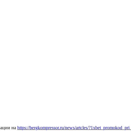
рации на
https://bergkompressor.ru/news/artcles/?1xbet_promokod_pri_