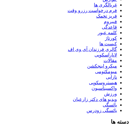
غربالگری ها
فرم درخواست رزرو وقت
فریز تخمک
فیبروم
قاعدگی
کلمه عبور
کورتاژ
کیست ها
گالری فرزندان آی وی اف
لاپاراسکوپی
مقالات
میکرو اینجکشن
میومکتومی
نازایی
هیستروسکوپی
واکسیناسیون
ورزش
ویدیو های دکتر زارعیان
یائسگی
یائسگی زودرس
دسته ها