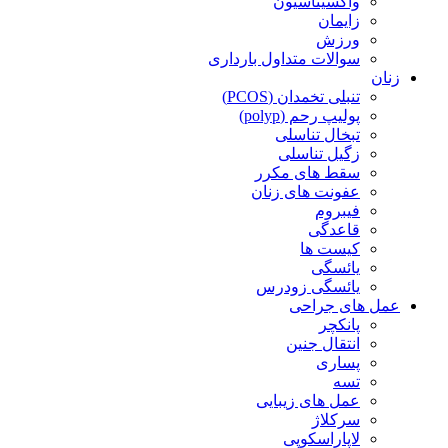
واکسیناسیون
زایمان
ورزش
سوالات متداول بارداری
زنان
تنبلی تخمدان (PCOS)
پولیپ رحم (polyp)
تبخال تناسلی
زگیل تناسلی
سقط های مکرر
عفونت های زنان
فیبروم
قاعدگی
کیست ها
یائسگی
یائسگی زودرس
عمل های جراحی
پانکچر
انتقال جنین
پساری
تسه
عمل های زیبایی
سرکلاژ
لاپاراسکوپی