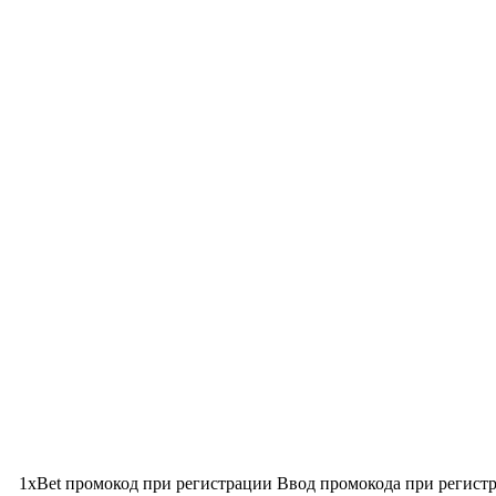
1xBet промокод при регистрации Ввод промокода при регист