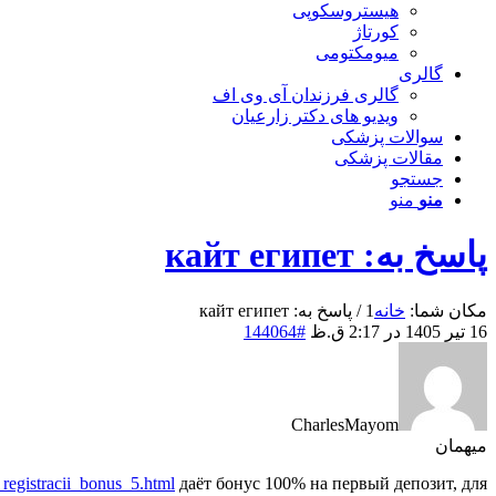
هیستروسکوپی
کورتاژ
میومکتومی
گالری
گالری فرزندان آی وی اف
ویدیو های دکتر زارعیان
سوالات پزشکی
مقالات پزشکی
جستجو
منو
منو
پاسخ به: кайт египет
مکان شما:
خانه
1
/
پاسخ به: кайт египет
16 تیر 1405 در 2:17 ق.ظ
#144064
CharlesMayom
میهمان
registracii_bonus_5.html
даёт бонус 100% на первый депозит, для