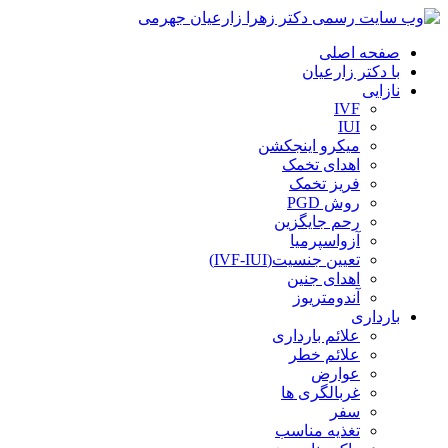
صفحه اصلی
با دکتر زارعیان
نازایی
IVF
IUI
میکرو اینجکشن
اهدای تخمک
فریز تخمک
روش PGD
رحم جایگزین
آزواسپرمیا
تعیین جنسیت(IVF-IUI)
اهدای جنین
آندومتریوز
بارداری
علائم بارداری
علائم خطر
عوارض
غربالگری ها
سفر
تغذیه مناسب