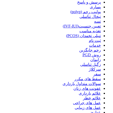
پرسش و پاسخ
پساری
پولیپ رحم (polyp)
تبخال تناسلی
تسه
تعیین جنسیت(IVF-IUI)
تغذیه مناسب
تنبلی تخمدان (PCOS)
ثبت نام
خدمات
رحم جایگزین
روش PGD
زایمان
زگیل تناسلی
سرکلاژ
سفر
سقط های مکرر
سوالات متداول بارداری
عفونت های زنان
علائم بارداری
علائم خطر
عمل های جراحی
عمل های زیبایی
عوارض