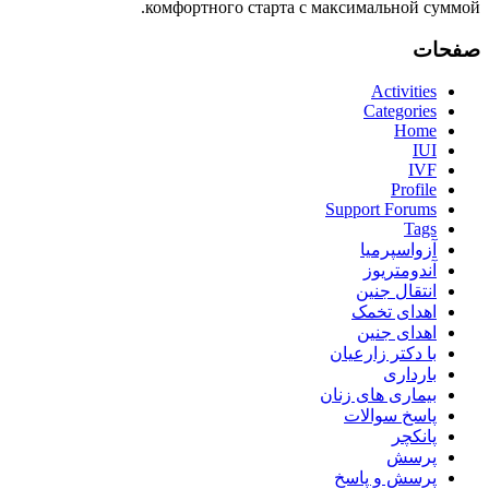
комфортного старта с максимальной суммой.
صفحات
Activities
Categories
Home
IUI
IVF
Profile
Support Forums
Tags
آزواسپرمیا
آندومتریوز
انتقال جنین
اهدای تخمک
اهدای جنین
با دکتر زارعیان
بارداری
بیماری های زنان
پاسخ سوالات
پانکچر
پرسش
پرسش و پاسخ