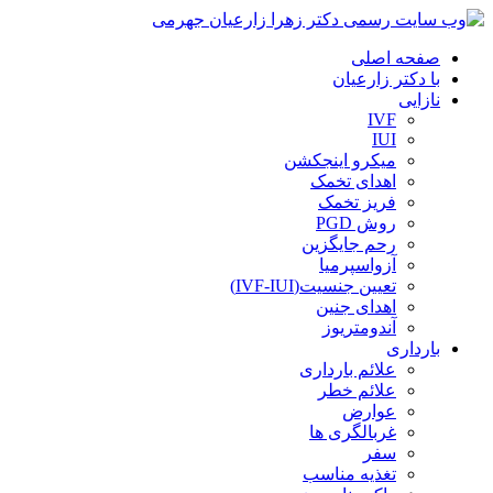
صفحه اصلی
با دکتر زارعیان
نازایی
IVF
IUI
میکرو اینجکشن
اهدای تخمک
فریز تخمک
روش PGD
رحم جایگزین
آزواسپرمیا
تعیین جنسیت(IVF-IUI)
اهدای جنین
آندومتریوز
بارداری
علائم بارداری
علائم خطر
عوارض
غربالگری ها
سفر
تغذیه مناسب