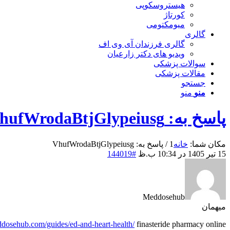
هیستروسکوپی
کورتاژ
میومکتومی
گالری
گالری فرزندان آی وی اف
ویدیو های دکتر زارعیان
سوالات پزشکی
مقالات پزشکی
جستجو
منو
منو
پاسخ به: VhufWrodaBtjGlypeiusg
مکان شما:
خانه
1
/
پاسخ به: VhufWrodaBtjGlypeiusg
15 تیر 1405 در 10:34 ب.ظ
#144019
Meddosehub
میهمان
ddosehub.com/guides/ed-and-heart-health/
finasteride pharmacy online