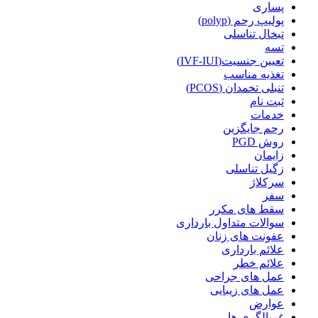
پساری
پولیپ رحم (polyp)
تبخال تناسلی
تسه
تعیین جنسیت(IVF-IUI)
تغذیه مناسب
تنبلی تخمدان (PCOS)
ثبت نام
خدمات
رحم جایگزین
روش PGD
زایمان
زگیل تناسلی
سرکلاژ
سفر
سقط های مکرر
سوالات متداول بارداری
عفونت های زنان
علائم بارداری
علائم خطر
عمل های جراحی
عمل های زیبایی
عوارض
غربالگری ها