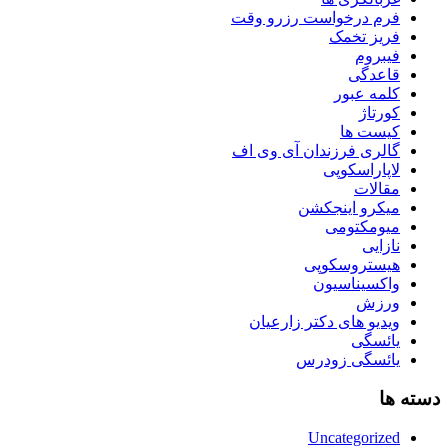
فرم درخواست رزرو وقت
فریز تخمک
فیبروم
قاعدگی
کلمه عبور
کورتاژ
کیست ها
گالری فرزندان آی وی اف
لاپاراسکوپی
مقالات
میکرو اینجکشن
میومکتومی
نازایی
هیستروسکوپی
واکسیناسیون
ورزش
ویدیو های دکتر زارعیان
یائسگی
یائسگی زودرس
دسته ها
Uncategorized