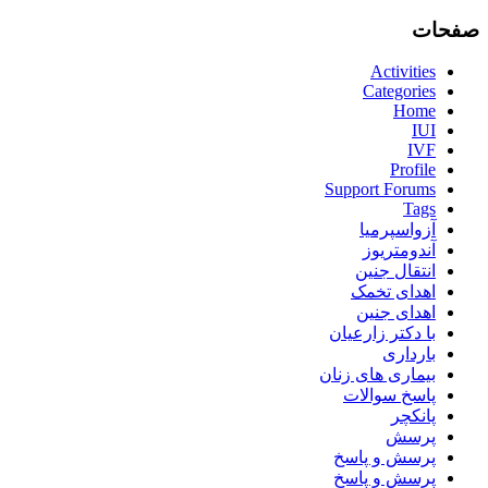
صفحات
Activities
Categories
Home
IUI
IVF
Profile
Support Forums
Tags
آزواسپرمیا
آندومتریوز
انتقال جنین
اهدای تخمک
اهدای جنین
با دکتر زارعیان
بارداری
بیماری های زنان
پاسخ سوالات
پانکچر
پرسش
پرسش و پاسخ
پرسش و پاسخ