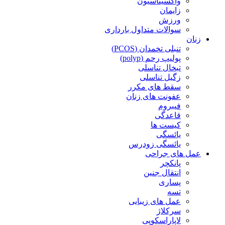
واکسیناسیون
زایمان
ورزش
سوالات متداول بارداری
زنان
تنبلی تخمدان (PCOS)
پولیپ رحم (polyp)
تبخال تناسلی
زگیل تناسلی
سقط های مکرر
عفونت های زنان
فیبروم
قاعدگی
کیست ها
یائسگی
یائسگی زودرس
عمل های جراحی
پانکچر
انتقال جنین
پساری
تسه
عمل های زیبایی
سرکلاژ
لاپاراسکوپی