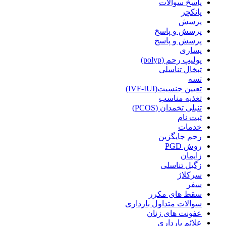
پاسخ سوالات
پانکچر
پرسش
پرسش و پاسخ
پرسش و پاسخ
پساری
پولیپ رحم (polyp)
تبخال تناسلی
تسه
تعیین جنسیت(IVF-IUI)
تغذیه مناسب
تنبلی تخمدان (PCOS)
ثبت نام
خدمات
رحم جایگزین
روش PGD
زایمان
زگیل تناسلی
سرکلاژ
سفر
سقط های مکرر
سوالات متداول بارداری
عفونت های زنان
علائم بارداری