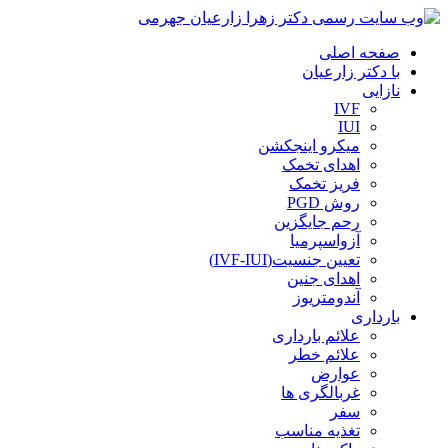
صفحه اصلی
با دکتر زارعیان
نازایی
IVF
IUI
میکرو اینجکشن
اهدای تخمک
فریز تخمک
روش PGD
رحم جایگزین
آزواسپرمیا
تعیین جنسیت(IVF-IUI)
اهدای جنین
آندومتریوز
بارداری
علائم بارداری
علائم خطر
عوارض
غربالگری ها
سفر
تغذیه مناسب