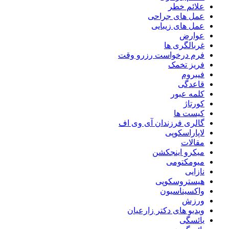
علائم خطر
عمل های جراحی
عمل های زیبایی
عوارض
غربالگری ها
فرم درخواست رزرو وقت
فریز تخمک
فیبروم
قاعدگی
کلمه عبور
کورتاژ
کیست ها
گالری فرزندان آی وی اف
لاپاراسکوپی
مقالات
میکرو اینجکشن
میومکتومی
نازایی
هیستروسکوپی
واکسیناسیون
ورزش
ویدیو های دکتر زارعیان
یائسگی