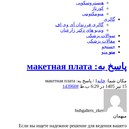
هیستروسکوپی
کورتاژ
میومکتومی
گالری
گالری فرزندان آی وی اف
ویدیو های دکتر زارعیان
سوالات پزشکی
مقالات پزشکی
جستجو
منو
منو
پاسخ به: макетная плата
مکان شما:
خانه
1
/
پاسخ به: макетная плата
15 تیر 1405 در 6:29 ب.ظ
#143960
buhgalters_zker
میهمان
Если вы ищете надежное решение для ведения вашего