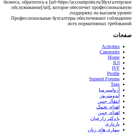
бизнеса, обратитесь к [url=https://accountpoint.ru/]бухгалтерское
обслуживание[/url], которое обеспечит профессиональную
поддержку на высшем уровне.
Профессиональные бухгалтеры обеспечивают соблюдение
всех нормативных требований.
صفحات
Activities
Categories
Home
IUI
IVF
Profile
Support Forums
Tags
آزواسپرمیا
آندومتریوز
انتقال جنین
اهدای تخمک
اهدای جنین
با دکتر زارعیان
بارداری
بیماری های زنان