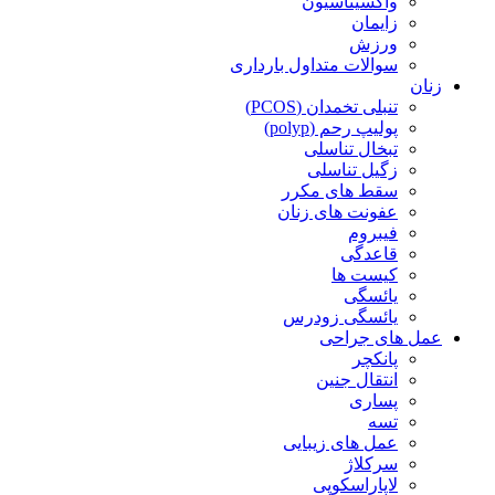
واکسیناسیون
زایمان
ورزش
سوالات متداول بارداری
زنان
تنبلی تخمدان (PCOS)
پولیپ رحم (polyp)
تبخال تناسلی
زگیل تناسلی
سقط های مکرر
عفونت های زنان
فیبروم
قاعدگی
کیست ها
یائسگی
یائسگی زودرس
عمل های جراحی
پانکچر
انتقال جنین
پساری
تسه
عمل های زیبایی
سرکلاژ
لاپاراسکوپی