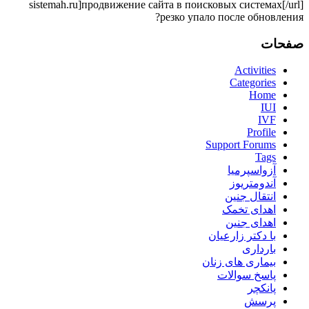
sistemah.ru]продвижение сайта в поисковых системах[/url]
резко упало после обновления?
صفحات
Activities
Categories
Home
IUI
IVF
Profile
Support Forums
Tags
آزواسپرمیا
آندومتریوز
انتقال جنین
اهدای تخمک
اهدای جنین
با دکتر زارعیان
بارداری
بیماری های زنان
پاسخ سوالات
پانکچر
پرسش