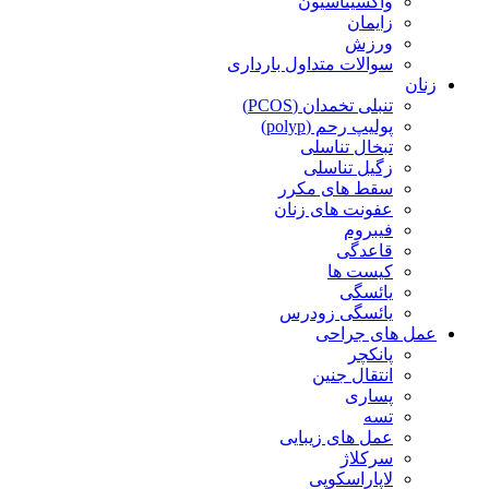
واکسیناسیون
زایمان
ورزش
سوالات متداول بارداری
زنان
تنبلی تخمدان (PCOS)
پولیپ رحم (polyp)
تبخال تناسلی
زگیل تناسلی
سقط های مکرر
عفونت های زنان
فیبروم
قاعدگی
کیست ها
یائسگی
یائسگی زودرس
عمل های جراحی
پانکچر
انتقال جنین
پساری
تسه
عمل های زیبایی
سرکلاژ
لاپاراسکوپی