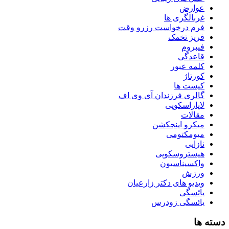
عوارض
غربالگری ها
فرم درخواست رزرو وقت
فریز تخمک
فیبروم
قاعدگی
کلمه عبور
کورتاژ
کیست ها
گالری فرزندان آی وی اف
لاپاراسکوپی
مقالات
میکرو اینجکشن
میومکتومی
نازایی
هیستروسکوپی
واکسیناسیون
ورزش
ویدیو های دکتر زارعیان
یائسگی
یائسگی زودرس
دسته ها