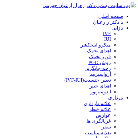
صفحه اصلی
با دکتر زارعیان
نازایی
IVF
IUI
میکرو اینجکشن
اهدای تخمک
فریز تخمک
روش PGD
رحم جایگزین
آزواسپرمیا
تعیین جنسیت(IVF-IUI)
اهدای جنین
آندومتریوز
بارداری
علائم بارداری
علائم خطر
عوارض
غربالگری ها
سفر
تغذیه مناسب