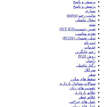
پرسش و پاسخ
پرسش و پاسخ
پساری
پولیپ رحم (polyp)
تبخال تناسلی
تسه
تعیین جنسیت(IVF-IUI)
تغذیه مناسب
تنبلی تخمدان (PCOS)
ثبت نام
خدمات
رحم جایگزین
روش PGD
زایمان
زگیل تناسلی
سرکلاژ
سفر
سقط های مکرر
سوالات متداول بارداری
عفونت های زنان
علائم بارداری
علائم خطر
عمل های جراحی
عمل های زیبایی