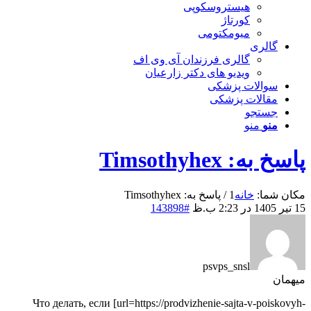
هیستروسکوپی
کورتاژ
میومکتومی
گالری
گالری فرزندان آی وی اف
ویدیو های دکتر زارعیان
سوالات پزشکی
مقالات پزشکی
جستجو
منو
منو
پاسخ به: Timsothyhex
مکان شما:
خانه
1
/
پاسخ به: Timsothyhex
15 تیر 1405 در 2:23 ب.ظ
#143898
psvps_snsl
میهمان
Что делать, если [url=https://prodvizhenie-sajta-v-poiskovyh-