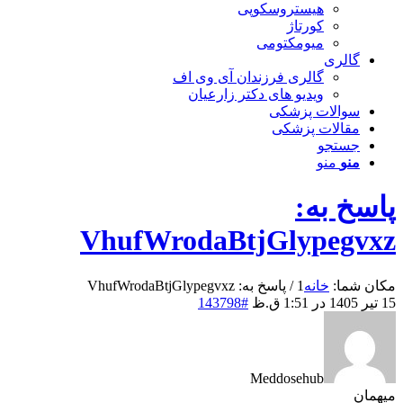
هیستروسکوپی
کورتاژ
میومکتومی
گالری
گالری فرزندان آی وی اف
ویدیو های دکتر زارعیان
سوالات پزشکی
مقالات پزشکی
جستجو
منو
منو
پاسخ به:
VhufWrodaBtjGlypegvxz
مکان شما:
خانه
1
/
پاسخ به: VhufWrodaBtjGlypegvxz
15 تیر 1405 در 1:51 ق.ظ
#143798
Meddosehub
میهمان