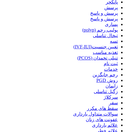
پانکچر
پرسش
پرسش و پاسخ
پرسش و پاسخ
پساری
پولیپ رحم (polyp)
تبخال تناسلی
تسه
تعیین جنسیت(IVF-IUI)
تغذیه مناسب
تنبلی تخمدان (PCOS)
ثبت نام
خدمات
رحم جایگزین
روش PGD
زایمان
زگیل تناسلی
سرکلاژ
سفر
سقط های مکرر
سوالات متداول بارداری
عفونت های زنان
علائم بارداری
علائم خطر