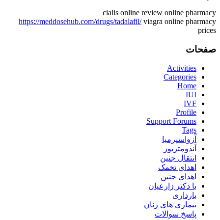
cialis online review online pharmacy
https://meddosehub.com/drugs/tadalafil/
viagra online pharmacy
prices
صفحات
Activities
Categories
Home
IUI
IVF
Profile
Support Forums
Tags
آزواسپرمیا
آندومتریوز
انتقال جنین
اهدای تخمک
اهدای جنین
با دکتر زارعیان
بارداری
بیماری های زنان
پاسخ سوالات