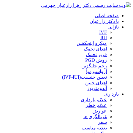
صفحه اصلی
با دکتر زارعیان
نازایی
IVF
IUI
میکرو اینجکشن
اهدای تخمک
فریز تخمک
روش PGD
رحم جایگزین
آزواسپرمیا
تعیین جنسیت(IVF-IUI)
اهدای جنین
آندومتریوز
بارداری
علائم بارداری
علائم خطر
عوارض
غربالگری ها
سفر
تغذیه مناسب