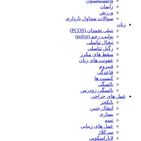
واکسیناسیون
زایمان
ورزش
سوالات متداول بارداری
زنان
تنبلی تخمدان (PCOS)
پولیپ رحم (polyp)
تبخال تناسلی
زگیل تناسلی
سقط های مکرر
عفونت های زنان
فیبروم
قاعدگی
کیست ها
یائسگی
یائسگی زودرس
عمل های جراحی
پانکچر
انتقال جنین
پساری
تسه
عمل های زیبایی
سرکلاژ
لاپاراسکوپی