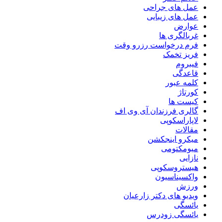
عمل های جراحی
عمل های زیبایی
عوارض
غربالگری ها
فرم درخواست رزرو وقت
فریز تخمک
فیبروم
قاعدگی
کلمه عبور
کورتاژ
کیست ها
گالری فرزندان آی وی اف
لاپاراسکوپی
مقالات
میکرو اینجکشن
میومکتومی
نازایی
هیستروسکوپی
واکسیناسیون
ورزش
ویدیو های دکتر زارعیان
یائسگی
یائسگی زودرس