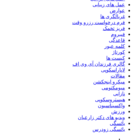
عمل های زیبایی
عوارض
غربالگری ها
فرم درخواست رزرو وقت
فریز تخمک
فیبروم
قاعدگی
کلمه عبور
کورتاژ
کیست ها
گالری فرزندان آی وی اف
لاپاراسکوپی
مقالات
میکرو اینجکشن
میومکتومی
نازایی
هیستروسکوپی
واکسیناسیون
ورزش
ویدیو های دکتر زارعیان
یائسگی
یائسگی زودرس