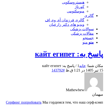
هیستروسکوپی
کورتاژ
میومکتومی
گالری
گالری فرزندان آی وی اف
ویدیو های دکتر زارعیان
سوالات پزشکی
مقالات پزشکی
جستجو
منو
منو
پاسخ به: кайт египет
مکان شما:
خانه
1
/
پاسخ به: кайт египет
15 تیر 1405 در 1:21 ق.ظ
#143792
Mathewbew
میهمان
Серфинг попробовать
Мы гордимся тем, что наш серф-кэмп