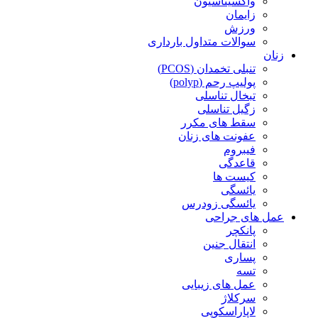
واکسیناسیون
زایمان
ورزش
سوالات متداول بارداری
زنان
تنبلی تخمدان (PCOS)
پولیپ رحم (polyp)
تبخال تناسلی
زگیل تناسلی
سقط های مکرر
عفونت های زنان
فیبروم
قاعدگی
کیست ها
یائسگی
یائسگی زودرس
عمل های جراحی
پانکچر
انتقال جنین
پساری
تسه
عمل های زیبایی
سرکلاژ
لاپاراسکوپی