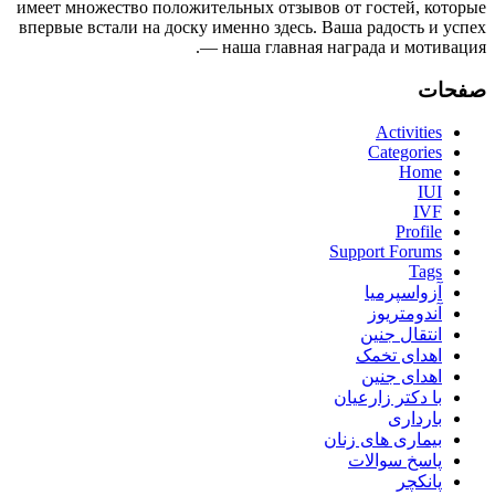
имеет множество положительных отзывов от гостей, которые
впервые встали на доску именно здесь. Ваша радость и успех
— наша главная награда и мотивация.
صفحات
Activities
Categories
Home
IUI
IVF
Profile
Support Forums
Tags
آزواسپرمیا
آندومتریوز
انتقال جنین
اهدای تخمک
اهدای جنین
با دکتر زارعیان
بارداری
بیماری های زنان
پاسخ سوالات
پانکچر