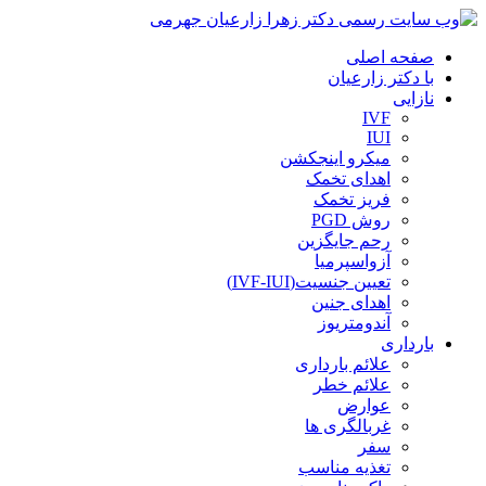
صفحه اصلی
با دکتر زارعیان
نازایی
IVF
IUI
میکرو اینجکشن
اهدای تخمک
فریز تخمک
روش PGD
رحم جایگزین
آزواسپرمیا
تعیین جنسیت(IVF-IUI)
اهدای جنین
آندومتریوز
بارداری
علائم بارداری
علائم خطر
عوارض
غربالگری ها
سفر
تغذیه مناسب