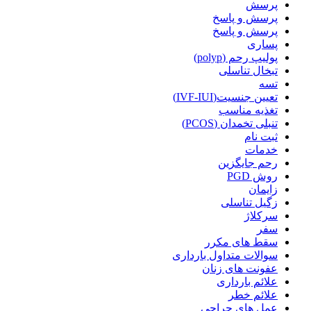
پرسش
پرسش و پاسخ
پرسش و پاسخ
پساری
پولیپ رحم (polyp)
تبخال تناسلی
تسه
تعیین جنسیت(IVF-IUI)
تغذیه مناسب
تنبلی تخمدان (PCOS)
ثبت نام
خدمات
رحم جایگزین
روش PGD
زایمان
زگیل تناسلی
سرکلاژ
سفر
سقط های مکرر
سوالات متداول بارداری
عفونت های زنان
علائم بارداری
علائم خطر
عمل های جراحی