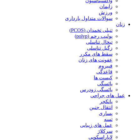
واکسیناسیون
زایمان
ورزش
سوالات متداول بارداری
زنان
تنبلی تخمدان (PCOS)
پولیپ رحم (polyp)
تبخال تناسلی
زگیل تناسلی
سقط های مکرر
عفونت های زنان
فیبروم
قاعدگی
کیست ها
یائسگی
یائسگی زودرس
عمل های جراحی
پانکچر
انتقال جنین
پساری
تسه
عمل های زیبایی
سرکلاژ
لاپاراسکوپی