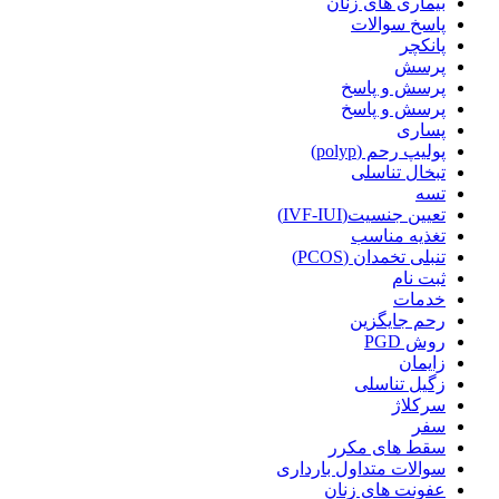
بیماری های زنان
پاسخ سوالات
پانکچر
پرسش
پرسش و پاسخ
پرسش و پاسخ
پساری
پولیپ رحم (polyp)
تبخال تناسلی
تسه
تعیین جنسیت(IVF-IUI)
تغذیه مناسب
تنبلی تخمدان (PCOS)
ثبت نام
خدمات
رحم جایگزین
روش PGD
زایمان
زگیل تناسلی
سرکلاژ
سفر
سقط های مکرر
سوالات متداول بارداری
عفونت های زنان