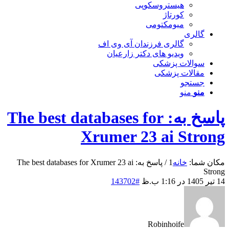
هیستروسکوپی
کورتاژ
میومکتومی
گالری
گالری فرزندان آی وی اف
ویدیو های دکتر زارعیان
سوالات پزشکی
مقالات پزشکی
جستجو
منو
منو
پاسخ به: The best databases for
Xrumer 23 ai Strong
مکان شما:
خانه
1
/
پاسخ به: The best databases for Xrumer 23 ai
Strong
14 تیر 1405 در 1:16 ب.ظ
#143702
Robinhoife