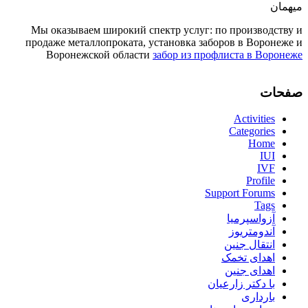
میهمان
Мы оказываем широкий спектр услуг: по производству и
продаже металлопроката, установка заборов в Воронеже и
Воронежской области
забор из профлиста в Воронеже
صفحات
Activities
Categories
Home
IUI
IVF
Profile
Support Forums
Tags
آزواسپرمیا
آندومتریوز
انتقال جنین
اهدای تخمک
اهدای جنین
با دکتر زارعیان
بارداری