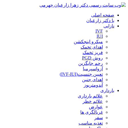
صفحه اصلی
با دکتر زارعیان
نازایی
IVF
IUI
میکرو اینجکشن
اهدای تخمک
فریز تخمک
روش PGD
رحم جایگزین
آزواسپرمیا
تعیین جنسیت(IVF-IUI)
اهدای جنین
آندومتریوز
بارداری
علائم بارداری
علائم خطر
عوارض
غربالگری ها
سفر
تغذیه مناسب