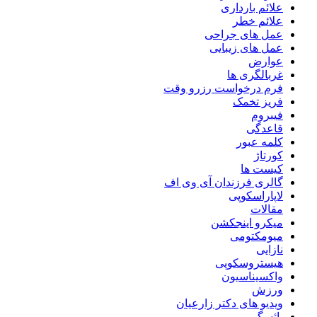
علائم بارداری
علائم خطر
عمل های جراحی
عمل های زیبایی
عوارض
غربالگری ها
فرم درخواست رزرو وقت
فریز تخمک
فیبروم
قاعدگی
کلمه عبور
کورتاژ
کیست ها
گالری فرزندان آی وی اف
لاپاراسکوپی
مقالات
میکرو اینجکشن
میومکتومی
نازایی
هیستروسکوپی
واکسیناسیون
ورزش
ویدیو های دکتر زارعیان
یائسگی