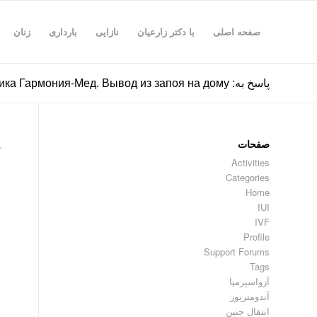
صفحه اصلی
با دکتر زارعیان
نازایی
بارداری
زنان
پاسخ به: Клиника Гармония-Мед. Вывод из запоя на дому
صفحات
۰
Activities
Categories
Home
IUI
IVF
Profile
Support Forums
Tags
آزواسپرمیا
آندومتریوز
انتقال جنین