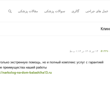
عمل های جراحی
گالری
سوالات پزشکی
مقالات پزشکی
#۱۴۳۷۰
۱۴ تیر ۱۴۰۵ در ۱:۱۴ ب.ظ
только экстренную помощь, но и полный комплекс услуг с гарантией
ые преимущества нашей работы:
://narkolog-na-dom-balashiha13.ru