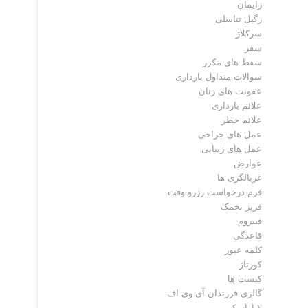
زایمان
زگیل تناسلی
سرکلاژ
سفر
سقط های مکرر
سوالات متداول بارداری
عفونت های زنان
علائم بارداری
علائم خطر
عمل های جراحی
عمل های زیبایی
عوارض
غربالگری ها
فرم درخواست رزرو وقت
فریز تخمک
فیبروم
قاعدگی
کلمه عبور
کورتاژ
کیست ها
گالری فرزندان آی وی اف
لاپاراسکوپی