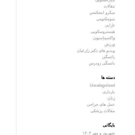
مقالات
میکرو اینجکشن
میومکتومی
نازایی
هیستروسکوپی
واکسیناسیون
ورزش
ویدیو های دکتر زارعیان
یائسگی
یائسگی زودرس
دسته ها
Uncategorized
بارداری
زنان
عمل های جراحی
مقالات پزشکی
بایگانی
شهریور و مهر ۱۴۰۳