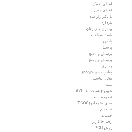
اهدای تخمک
اهدای جنین
با دکتر زارعیان
بارداری
بیماری های زنان
پاسخ سوالات
پانکچر
پرسش
پرسش و پاسخ
پرسش و پاسخ
پساری
پولیپ رحم (polyp)
تبخال تناسلی
تسه
تعیین جنسیت(IVF-IUI)
تغذیه مناسب
تنبلی تخمدان (PCOS)
ثبت نام
خدمات
رحم جایگزین
روش PGD