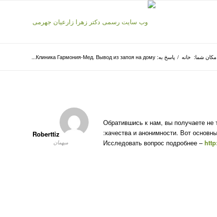
مکان شما:
خانه
/
پاسخ به: Клиника Гармония-Мед. Вывод из запоя на дому...
Обратившись к нам, вы получаете не 
качества и анонимности. Вот основн
Roberttiz
Исследовать вопрос подробнее –
http
میهمان