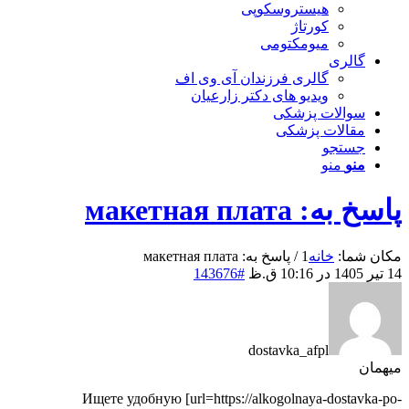
هیستروسکوپی
کورتاژ
میومکتومی
گالری
گالری فرزندان آی وی اف
ویدیو های دکتر زارعیان
سوالات پزشکی
مقالات پزشکی
جستجو
منو
منو
پاسخ به: макетная плата
مکان شما:
خانه
1
/
پاسخ به: макетная плата
14 تیر 1405 در 10:16 ق.ظ
#143676
dostavka_afpl
میهمان
Ищете удобную [url=https://alkogolnaya-dostavka-po-