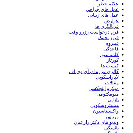
علائم خطر
عمل های جراحی
عمل های زیبایی
عوارض
غربالگری ها
فرم درخواست رزرو وقت
فریز تخمک
فیبروم
قاعدگی
کلمه عبور
کورتاژ
کیست ها
گالری فرزندان آی وی اف
لاپاراسکوپی
مقالات
میکرو اینجکشن
میومکتومی
نازایی
هیستروسکوپی
واکسیناسیون
ورزش
ویدیو های دکتر زارعیان
یائسگی