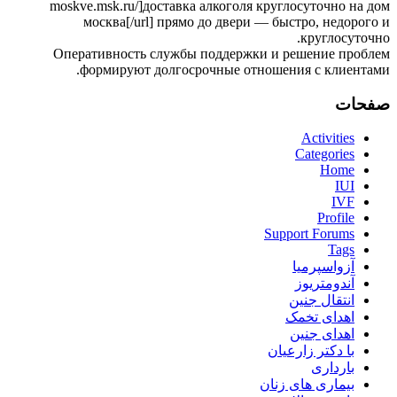
moskve.msk.ru/]доставка алкоголя круглосуточно на дом
москва[/url] прямо до двери — быстро, недорого и
круглосуточно.
Оперативность службы поддержки и решение проблем
формируют долгосрочные отношения с клиентами.
صفحات
Activities
Categories
Home
IUI
IVF
Profile
Support Forums
Tags
آزواسپرمیا
آندومتریوز
انتقال جنین
اهدای تخمک
اهدای جنین
با دکتر زارعیان
بارداری
بیماری های زنان