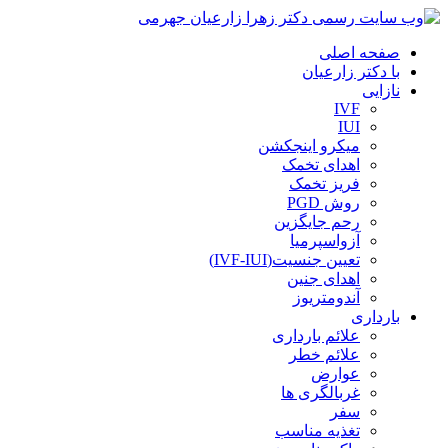
صفحه اصلی
با دکتر زارعیان
نازایی
IVF
IUI
میکرو اینجکشن
اهدای تخمک
فریز تخمک
روش PGD
رحم جایگزین
آزواسپرمیا
تعیین جنسیت(IVF-IUI)
اهدای جنین
آندومتریوز
بارداری
علائم بارداری
علائم خطر
عوارض
غربالگری ها
سفر
تغذیه مناسب