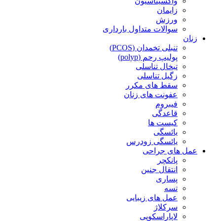
واکسیناسیون
زایمان
ورزش
سوالات متداول بارداری
زنان
تنبلی تخمدان (PCOS)
پولیپ رحم (polyp)
تبخال تناسلی
زگیل تناسلی
سقط های مکرر
عفونت های زنان
فیبروم
قاعدگی
کیست ها
یائسگی
یائسگی زودرس
عمل های جراحی
پانکچر
انتقال جنین
پساری
تسه
عمل های زیبایی
سرکلاژ
لاپاراسکوپی