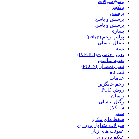
پاسخ سوالات
پانکچر
پرسش
پرسش و پاسخ
پرسش و پاسخ
پساری
پولیپ رحم (polyp)
تبخال تناسلی
تسه
تعیین جنسیت(IVF-IUI)
تغذیه مناسب
تنبلی تخمدان (PCOS)
ثبت نام
خدمات
رحم جایگزین
روش PGD
زایمان
زگیل تناسلی
سرکلاژ
سفر
سقط های مکرر
سوالات متداول بارداری
عفونت های زنان
علائم بارداری