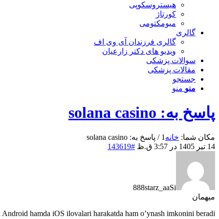
هیستروسکوپی
کورتاژ
میومکتومی
گالری
گالری فرزندان آی وی اف
ویدیو های دکتر زارعیان
سوالات پزشکی
مقالات پزشکی
جستجو
منو
منو
پاسخ به: solana casino
مکان شما:
خانه
1
/
پاسخ به: solana casino
14 تیر 1405 در 3:57 ق.ظ
#143619
888starz_aaSi
میهمان
a Android hamda iOS ilovalari harakatda ham o’ynash imkonini beradi.