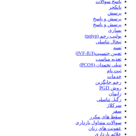
پاسخ سوالات
پانکچر
پرسش
پرسش و پاسخ
پرسش و پاسخ
پساری
پولیپ رحم (polyp)
تبخال تناسلی
تسه
تعیین جنسیت(IVF-IUI)
تغذیه مناسب
تنبلی تخمدان (PCOS)
ثبت نام
خدمات
رحم جایگزین
روش PGD
زایمان
زگیل تناسلی
سرکلاژ
سفر
سقط های مکرر
سوالات متداول بارداری
عفونت های زنان
علائم بارداری