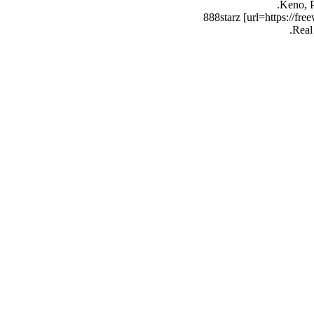
Keno, P
888starz [url=https://fre
Real 