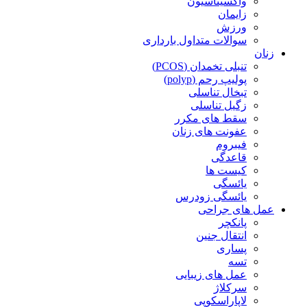
واکسیناسیون
زایمان
ورزش
سوالات متداول بارداری
زنان
تنبلی تخمدان (PCOS)
پولیپ رحم (polyp)
تبخال تناسلی
زگیل تناسلی
سقط های مکرر
عفونت های زنان
فیبروم
قاعدگی
کیست ها
یائسگی
یائسگی زودرس
عمل های جراحی
پانکچر
انتقال جنین
پساری
تسه
عمل های زیبایی
سرکلاژ
لاپاراسکوپی