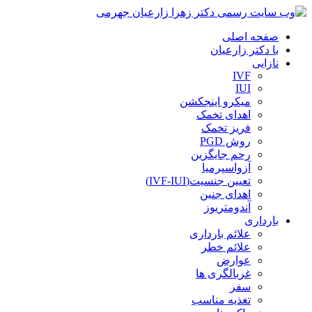
صفحه اصلی
با دکتر زارعیان
نازایی
IVF
IUI
میکرو اینجکشن
اهدای تخمک
فریز تخمک
روش PGD
رحم جایگزین
آزواسپرمیا
تعیین جنسیت(IVF-IUI)
اهدای جنین
آندومتریوز
بارداری
علائم بارداری
علائم خطر
عوارض
غربالگری ها
سفر
تغذیه مناسب