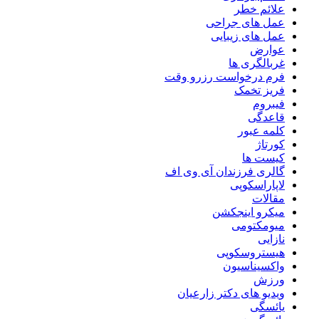
علائم خطر
عمل های جراحی
عمل های زیبایی
عوارض
غربالگری ها
فرم درخواست رزرو وقت
فریز تخمک
فیبروم
قاعدگی
کلمه عبور
کورتاژ
کیست ها
گالری فرزندان آی وی اف
لاپاراسکوپی
مقالات
میکرو اینجکشن
میومکتومی
نازایی
هیستروسکوپی
واکسیناسیون
ورزش
ویدیو های دکتر زارعیان
یائسگی