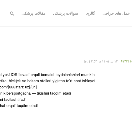
عمل های جراحی
گالری
سوالات پزشکی
مقالات پزشکی
#۱۴۳۶۱
۱۴ تیر ۱۴۰۵ در ۳:۵۳ ق.ظ
d yoki iOS ilovasi orqali bemalol foydalanishlari mumkin.
letka, blekjek va bakara stollari yigirma to’rt soat ishlaydi.
.com/]888starz uz[/url]
an kibersportgacha — tikishni taqdim etadi.
 faollashtiradi.
at orqali taqdim etadi.