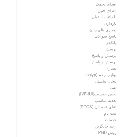
اهدای تخمک
اهدای جنین
با دکتر زارعیان
بارداری
بیماری های زنان
پاسخ سوالات
پانکچر
پرسش
پرسش و پاسخ
پرسش و پاسخ
پساری
پولیپ رحم (polyp)
تبخال تناسلی
تسه
تعیین جنسیت(IVF-IUI)
تغذیه مناسب
تنبلی تخمدان (PCOS)
ثبت نام
خدمات
رحم جایگزین
روش PGD