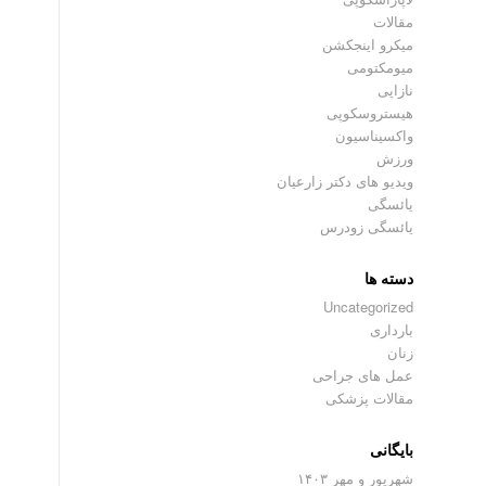
مقالات
میکرو اینجکشن
میومکتومی
نازایی
هیستروسکوپی
واکسیناسیون
ورزش
ویدیو های دکتر زارعیان
یائسگی
یائسگی زودرس
دسته ها
Uncategorized
بارداری
زنان
عمل های جراحی
مقالات پزشکی
بایگانی
شهریور و مهر ۱۴۰۳