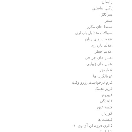
زایمان
زگیل تناسلی
سرکلاژ
سفر
سقط های مکرر
سوالات متداول بارداری
عفونت های زنان
علائم بارداری
علائم خطر
عمل های جراحی
عمل های زیبایی
عوارض
غربالگری ها
فرم درخواست رزرو وقت
فریز تخمک
فیبروم
قاعدگی
کلمه عبور
کورتاژ
کیست ها
گالری فرزندان آی وی اف
لاپاراسکوپی