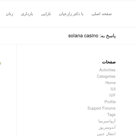
صفحه اصلی
با دکتر زارعیان
نازایی
بارداری
زنان
پاسخ به: solana casino
صفحات
۵
Activities
Categories
Home
IUI
IVF
Profile
Support Forums
Tags
آزواسپرمیا
آندومتریوز
انتقال جنین