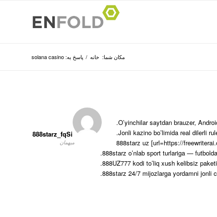
مکان شما:
خانه
/
پاسخ به: solana casino
O’yinchilar saytdan brauzer, Androi
Jonli kazino bo’limida real dilerli ru
888starz_fqSi
888starz uz [url=https://freewriterai
میهمان
888starz o’nlab sport turlariga — futbold
888UZ777 kodi to’liq xush kelibsiz paketini
888starz 24/7 mijozlarga yordamni jonli ch