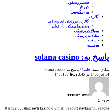
هیستروسکوپی
کورتاژ
میومکتومی
گالری
گالری فرزندان آی وی اف
ویدیو های دکتر زارعیان
سوالات پزشکی
مقالات پزشکی
جستجو
منو
منو
پاسخ به: solana casino
مکان شما:
خانه
1
/
پاسخ به: solana casino
14 تیر 1405 در 3:45 ق.ظ
#143613
888starz_uySi
میهمان
Rasmiy 888starz sayti kazino o’yinlari va sport stavkalarini yagona