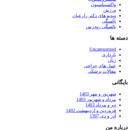
واکسیناسیون
ورزش
ویدیو های دکتر زارعیان
یائسگی
یائسگی زودرس
دسته ها
Uncategorized
بارداری
زنان
عمل های جراحی
مقالات پزشکی
بایگانی
شهریور و مهر 1403
مرداد و شهریور 1403
تیر و مرداد 1403
فروردین و اردیبهشت 1402
آذر و دی 1397
درباره من