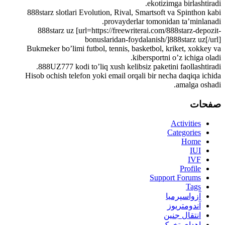
ekotizimga birlashtiradi.
888starz slotlari Evolution, Rival, Smartsoft va Spinthon kabi
provayderlar tomonidan ta’minlanadi.
888starz uz [url=https://freewriterai.com/888starz-depozit-
bonuslaridan-foydalanish/]888starz uz[/url]
Bukmeker bo’limi futbol, tennis, basketbol, kriket, xokkey va
kibersportni o’z ichiga oladi.
888UZ777 kodi to’liq xush kelibsiz paketini faollashtiradi.
Hisob ochish telefon yoki email orqali bir necha daqiqa ichida
amalga oshadi.
صفحات
Activities
Categories
Home
IUI
IVF
Profile
Support Forums
Tags
آزواسپرمیا
آندومتریوز
انتقال جنین
اهدای تخمک