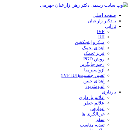
صفحه اصلی
با دکتر زارعیان
نازایی
IVF
IUI
میکرو اینجکشن
اهدای تخمک
فریز تخمک
روش PGD
رحم جایگزین
آزواسپرمیا
تعیین جنسیت(IVF-IUI)
اهدای جنین
آندومتریوز
بارداری
علائم بارداری
علائم خطر
عوارض
غربالگری ها
سفر
تغذیه مناسب