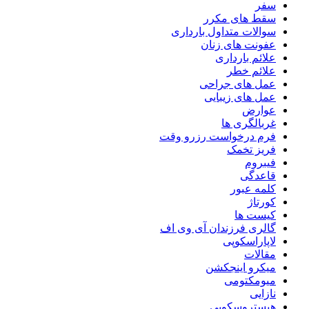
سفر
سقط های مکرر
سوالات متداول بارداری
عفونت های زنان
علائم بارداری
علائم خطر
عمل های جراحی
عمل های زیبایی
عوارض
غربالگری ها
فرم درخواست رزرو وقت
فریز تخمک
فیبروم
قاعدگی
کلمه عبور
کورتاژ
کیست ها
گالری فرزندان آی وی اف
لاپاراسکوپی
مقالات
میکرو اینجکشن
میومکتومی
نازایی
هیستروسکوپی