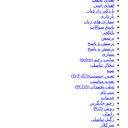
اهدای جنین
با دکتر زارعیان
بارداری
بیماری های زنان
پاسخ سوالات
پانکچر
پرسش
پرسش و پاسخ
پرسش و پاسخ
پساری
پولیپ رحم (polyp)
تبخال تناسلی
تسه
تعیین جنسیت(IVF-IUI)
تغذیه مناسب
تنبلی تخمدان (PCOS)
ثبت نام
خدمات
رحم جایگزین
روش PGD
زایمان
زگیل تناسلی
سرکلاژ