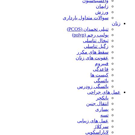
واکسیناسیون
زایمان
ورزش
سوالات متداول بارداری
زنان
تنبلی تخمدان (PCOS)
پولیپ رحم (polyp)
تبخال تناسلی
زگیل تناسلی
سقط های مکرر
عفونت های زنان
فیبروم
قاعدگی
کیست ها
یائسگی
یائسگی زودرس
عمل های جراحی
پانکچر
انتقال جنین
پساری
تسه
عمل های زیبایی
سرکلاژ
لاپاراسکوپی