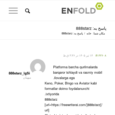
پاسخ به: 888starz
مکان شما:
خانه
/
پاسخ به: 888starz
#۱۴۳۶۰۸
۱۴ تیر ۱۴۰۵ در ۳:۳۶ ق.ظ
Platforma barcha qurilmalarda
barqaror ishlaydi va rasmiy mobil
888starz_lgSi
ilovalarga ega.
میهمان
Keno, Poker, Bingo va Aviator kabi
formatlar doimo foydalanuvchi
ixtiyorida.
888starz
[url=https://freewriterai.com/]888starz[/
url]