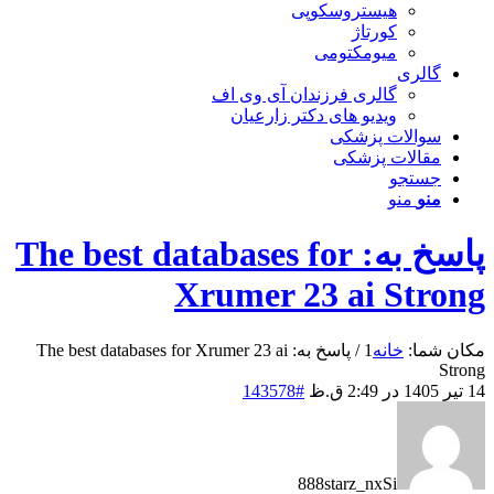
هیستروسکوپی
کورتاژ
میومکتومی
گالری
گالری فرزندان آی وی اف
ویدیو های دکتر زارعیان
سوالات پزشکی
مقالات پزشکی
جستجو
منو
منو
پاسخ به: The best databases for
Xrumer 23 ai Strong
مکان شما:
خانه
1
/
پاسخ به: The best databases for Xrumer 23 ai
Strong
14 تیر 1405 در 2:49 ق.ظ
#143578
888starz_nxSi