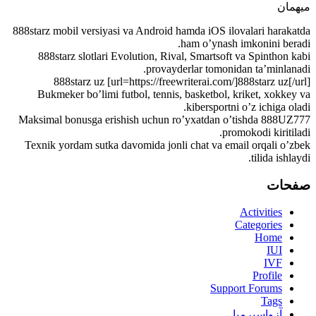
میهمان
888starz mobil versiyasi va Android hamda iOS ilovalari harakatda
ham o’ynash imkonini beradi.
888starz slotlari Evolution, Rival, Smartsoft va Spinthon kabi
provayderlar tomonidan ta’minlanadi.
888starz uz [url=https://freewriterai.com/]888starz uz[/url]
Bukmeker bo’limi futbol, tennis, basketbol, kriket, xokkey va
kibersportni o’z ichiga oladi.
Maksimal bonusga erishish uchun ro’yxatdan o’tishda 888UZ777
promokodi kiritiladi.
Texnik yordam sutka davomida jonli chat va email orqali o’zbek
tilida ishlaydi.
صفحات
Activities
Categories
Home
IUI
IVF
Profile
Support Forums
Tags
آزواسپرمیا