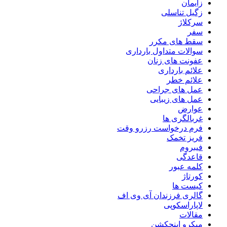
زایمان
زگیل تناسلی
سرکلاژ
سفر
سقط های مکرر
سوالات متداول بارداری
عفونت های زنان
علائم بارداری
علائم خطر
عمل های جراحی
عمل های زیبایی
عوارض
غربالگری ها
فرم درخواست رزرو وقت
فریز تخمک
فیبروم
قاعدگی
کلمه عبور
کورتاژ
کیست ها
گالری فرزندان آی وی اف
لاپاراسکوپی
مقالات
میکرو اینجکشن