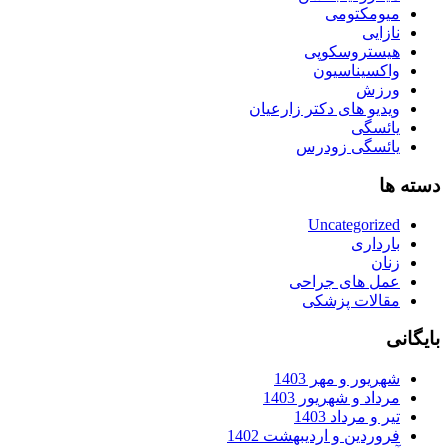
میومکتومی
نازایی
هیستروسکوپی
واکسیناسیون
ورزش
ویدیو های دکتر زارعیان
یائسگی
یائسگی زودرس
دسته ها
Uncategorized
بارداری
زنان
عمل های جراحی
مقالات پزشکی
بایگانی
شهریور و مهر 1403
مرداد و شهریور 1403
تیر و مرداد 1403
فروردین و اردیبهشت 1402