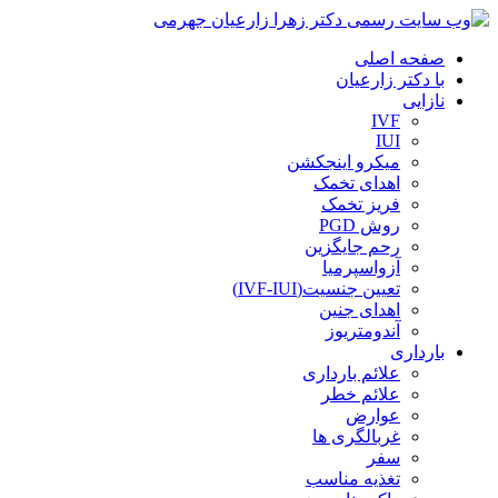
صفحه اصلی
با دکتر زارعیان
نازایی
IVF
IUI
میکرو اینجکشن
اهدای تخمک
فریز تخمک
روش PGD
رحم جایگزین
آزواسپرمیا
تعیین جنسیت(IVF-IUI)
اهدای جنین
آندومتریوز
بارداری
علائم بارداری
علائم خطر
عوارض
غربالگری ها
سفر
تغذیه مناسب