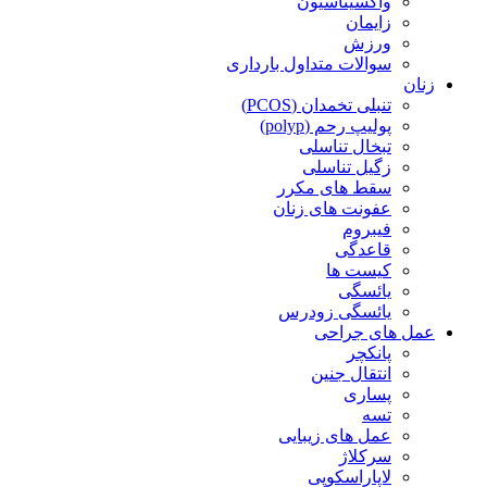
واکسیناسیون
زایمان
ورزش
سوالات متداول بارداری
زنان
تنبلی تخمدان (PCOS)
پولیپ رحم (polyp)
تبخال تناسلی
زگیل تناسلی
سقط های مکرر
عفونت های زنان
فیبروم
قاعدگی
کیست ها
یائسگی
یائسگی زودرس
عمل های جراحی
پانکچر
انتقال جنین
پساری
تسه
عمل های زیبایی
سرکلاژ
لاپاراسکوپی