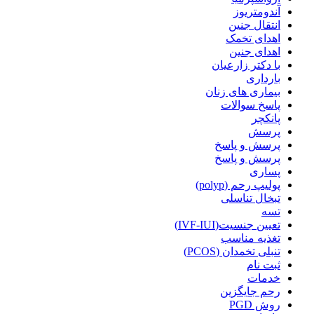
آندومتریوز
انتقال جنین
اهدای تخمک
اهدای جنین
با دکتر زارعیان
بارداری
بیماری های زنان
پاسخ سوالات
پانکچر
پرسش
پرسش و پاسخ
پرسش و پاسخ
پساری
پولیپ رحم (polyp)
تبخال تناسلی
تسه
تعیین جنسیت(IVF-IUI)
تغذیه مناسب
تنبلی تخمدان (PCOS)
ثبت نام
خدمات
رحم جایگزین
روش PGD