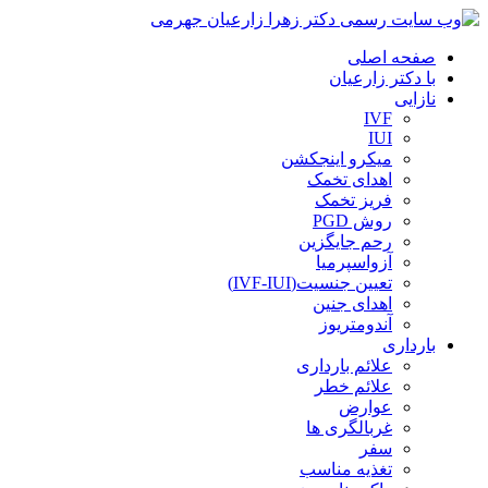
صفحه اصلی
با دکتر زارعیان
نازایی
IVF
IUI
میکرو اینجکشن
اهدای تخمک
فریز تخمک
روش PGD
رحم جایگزین
آزواسپرمیا
تعیین جنسیت(IVF-IUI)
اهدای جنین
آندومتریوز
بارداری
علائم بارداری
علائم خطر
عوارض
غربالگری ها
سفر
تغذیه مناسب