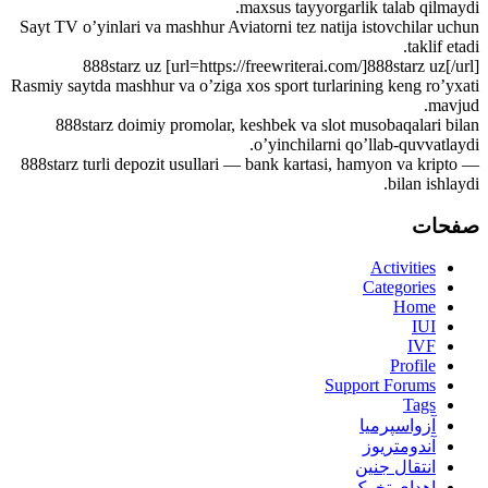
maxsus tayyorgarlik talab qilmaydi.
Sayt TV o’yinlari va mashhur Aviatorni tez natija istovchilar uchun
taklif etadi.
888starz uz [url=https://freewriterai.com/]888starz uz[/url]
Rasmiy saytda mashhur va o’ziga xos sport turlarining keng ro’yxati
mavjud.
888starz doimiy promolar, keshbek va slot musobaqalari bilan
o’yinchilarni qo’llab-quvvatlaydi.
888starz turli depozit usullari — bank kartasi, hamyon va kripto —
bilan ishlaydi.
صفحات
Activities
Categories
Home
IUI
IVF
Profile
Support Forums
Tags
آزواسپرمیا
آندومتریوز
انتقال جنین
اهدای تخمک