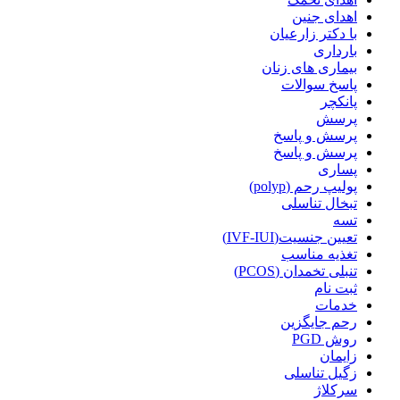
اهدای جنین
با دکتر زارعیان
بارداری
بیماری های زنان
پاسخ سوالات
پانکچر
پرسش
پرسش و پاسخ
پرسش و پاسخ
پساری
پولیپ رحم (polyp)
تبخال تناسلی
تسه
تعیین جنسیت(IVF-IUI)
تغذیه مناسب
تنبلی تخمدان (PCOS)
ثبت نام
خدمات
رحم جایگزین
روش PGD
زایمان
زگیل تناسلی
سرکلاژ