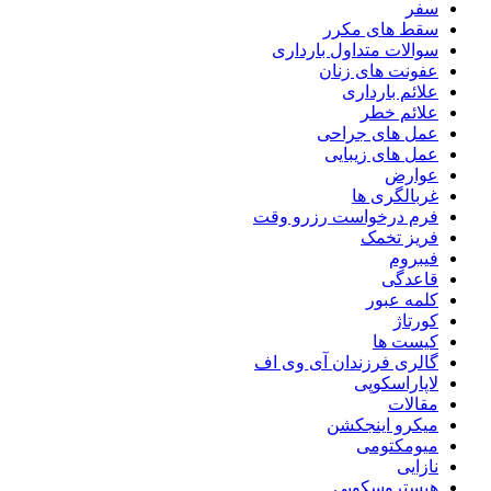
سفر
سقط های مکرر
سوالات متداول بارداری
عفونت های زنان
علائم بارداری
علائم خطر
عمل های جراحی
عمل های زیبایی
عوارض
غربالگری ها
فرم درخواست رزرو وقت
فریز تخمک
فیبروم
قاعدگی
کلمه عبور
کورتاژ
کیست ها
گالری فرزندان آی وی اف
لاپاراسکوپی
مقالات
میکرو اینجکشن
میومکتومی
نازایی
هیستروسکوپی