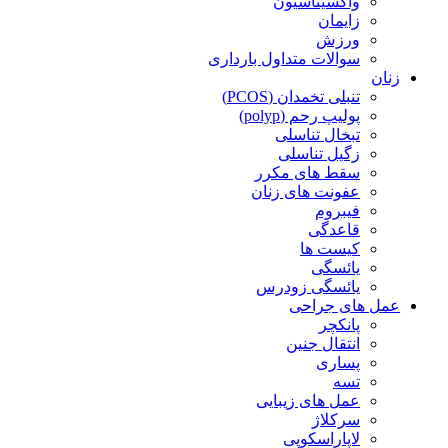
واکسیناسیون
زایمان
ورزش
سوالات متداول بارداری
زنان
تنبلی تخمدان (PCOS)
پولیپ رحم (polyp)
تبخال تناسلی
زگیل تناسلی
سقط های مکرر
عفونت های زنان
فیبروم
قاعدگی
کیست ها
یائسگی
یائسگی زودرس
عمل های جراحی
پانکچر
انتقال جنین
پساری
تسه
عمل های زیبایی
سرکلاژ
لاپاراسکوپی