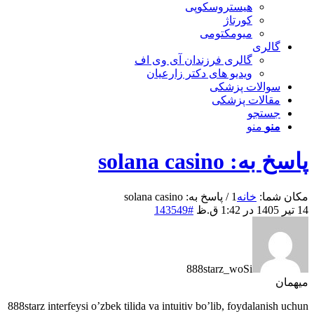
هیستروسکوپی
کورتاژ
میومکتومی
گالری
گالری فرزندان آی وی اف
ویدیو های دکتر زارعیان
سوالات پزشکی
مقالات پزشکی
جستجو
منو
منو
پاسخ به: solana casino
مکان شما:
خانه
1
/
پاسخ به: solana casino
14 تیر 1405 در 1:42 ق.ظ
#143549
888starz_woSi
میهمان
888starz interfeysi o’zbek tilida va intuitiv bo’lib, foydalanish uchun