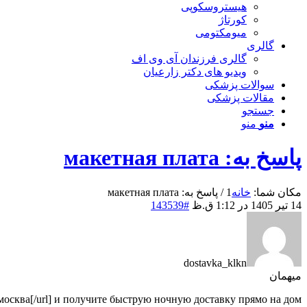
هیستروسکوپی
کورتاژ
میومکتومی
گالری
گالری فرزندان آی وی اف
ویدیو های دکتر زارعیان
سوالات پزشکی
مقالات پزشکی
جستجو
منو
منو
پاسخ به: макетная плата
مکان شما:
خانه
1
/
پاسخ به: макетная плата
14 تیر 1405 در 1:12 ق.ظ
#143539
dostavka_klkn
میهمان
я москва[/url] и получите быструю ночную доставку прямо на дом.