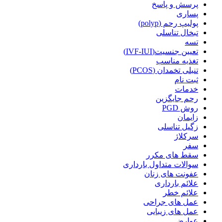
پرسش و پاسخ
پساری
پولیپ رحم (polyp)
تبخال تناسلی
تسه
تعیین جنسیت(IVF-IUI)
تغذیه مناسب
تنبلی تخمدان (PCOS)
ثبت نام
خدمات
رحم جایگزین
روش PGD
زایمان
زگیل تناسلی
سرکلاژ
سفر
سقط های مکرر
سوالات متداول بارداری
عفونت های زنان
علائم بارداری
علائم خطر
عمل های جراحی
عمل های زیبایی
عوارض