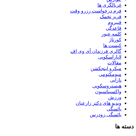
غربالگری ها
فرم درخواست رزرو وقت
فریز تخمک
فیبروم
قاعدگی
کلمه عبور
کورتاژ
کیست ها
گالری فرزندان آی وی اف
لاپاراسکوپی
مقالات
میکرو اینجکشن
میومکتومی
نازایی
هیستروسکوپی
واکسیناسیون
ورزش
ویدیو های دکتر زارعیان
یائسگی
یائسگی زودرس
دسته ها