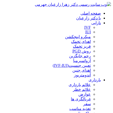
صفحه اصلی
با دکتر زارعیان
نازایی
IVF
IUI
میکرو اینجکشن
اهدای تخمک
فریز تخمک
روش PGD
رحم جایگزین
آزواسپرمیا
تعیین جنسیت(IVF-IUI)
اهدای جنین
آندومتریوز
بارداری
علائم بارداری
علائم خطر
عوارض
غربالگری ها
سفر
تغذیه مناسب