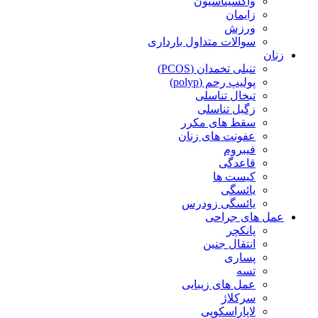
واکسیناسیون
زایمان
ورزش
سوالات متداول بارداری
زنان
تنبلی تخمدان (PCOS)
پولیپ رحم (polyp)
تبخال تناسلی
زگیل تناسلی
سقط های مکرر
عفونت های زنان
فیبروم
قاعدگی
کیست ها
یائسگی
یائسگی زودرس
عمل های جراحی
پانکچر
انتقال جنین
پساری
تسه
عمل های زیبایی
سرکلاژ
لاپاراسکوپی