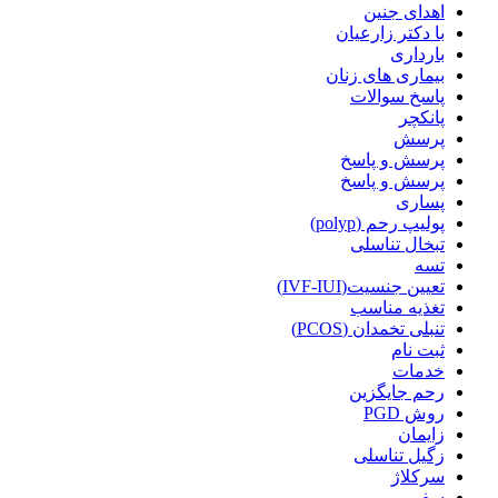
اهدای جنین
با دکتر زارعیان
بارداری
بیماری های زنان
پاسخ سوالات
پانکچر
پرسش
پرسش و پاسخ
پرسش و پاسخ
پساری
پولیپ رحم (polyp)
تبخال تناسلی
تسه
تعیین جنسیت(IVF-IUI)
تغذیه مناسب
تنبلی تخمدان (PCOS)
ثبت نام
خدمات
رحم جایگزین
روش PGD
زایمان
زگیل تناسلی
سرکلاژ
سفر