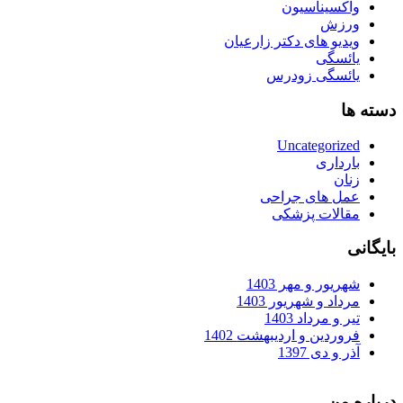
واکسیناسیون
ورزش
ویدیو های دکتر زارعیان
یائسگی
یائسگی زودرس
دسته ها
Uncategorized
بارداری
زنان
عمل های جراحی
مقالات پزشکی
بایگانی
شهریور و مهر 1403
مرداد و شهریور 1403
تیر و مرداد 1403
فروردین و اردیبهشت 1402
آذر و دی 1397
درباره من