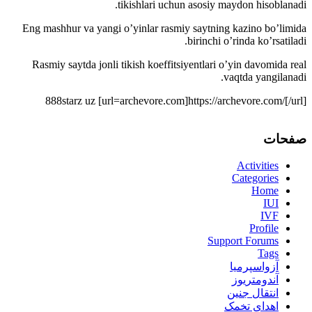
tikishlari uchun asosiy maydon hisoblanadi.
Eng mashhur va yangi o’yinlar rasmiy saytning kazino bo’limida
birinchi o’rinda ko’rsatiladi.
Rasmiy saytda jonli tikish koeffitsiyentlari o’yin davomida real
vaqtda yangilanadi.
888starz uz [url=archevore.com]https://archevore.com/[/url]
صفحات
Activities
Categories
Home
IUI
IVF
Profile
Support Forums
Tags
آزواسپرمیا
آندومتریوز
انتقال جنین
اهدای تخمک