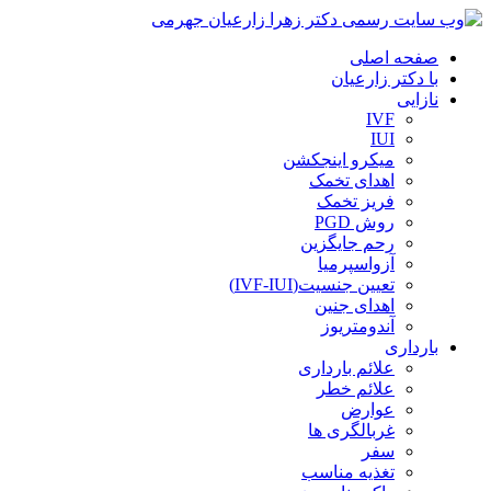
صفحه اصلی
با دکتر زارعیان
نازایی
IVF
IUI
میکرو اینجکشن
اهدای تخمک
فریز تخمک
روش PGD
رحم جایگزین
آزواسپرمیا
تعیین جنسیت(IVF-IUI)
اهدای جنین
آندومتریوز
بارداری
علائم بارداری
علائم خطر
عوارض
غربالگری ها
سفر
تغذیه مناسب