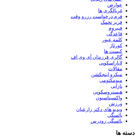
عوارض
غربالگری ها
فرم درخواست رزرو وقت
فریز تخمک
فیبروم
قاعدگی
کلمه عبور
کورتاژ
کیست ها
گالری فرزندان آی وی اف
لاپاراسکوپی
مقالات
میکرو اینجکشن
میومکتومی
نازایی
هیستروسکوپی
واکسیناسیون
ورزش
ویدیو های دکتر زارعیان
یائسگی
یائسگی زودرس
دسته ها