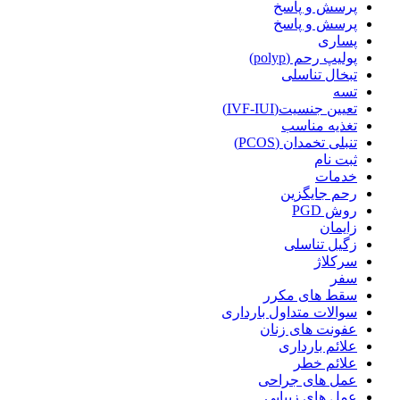
پرسش و پاسخ
پرسش و پاسخ
پساری
پولیپ رحم (polyp)
تبخال تناسلی
تسه
تعیین جنسیت(IVF-IUI)
تغذیه مناسب
تنبلی تخمدان (PCOS)
ثبت نام
خدمات
رحم جایگزین
روش PGD
زایمان
زگیل تناسلی
سرکلاژ
سفر
سقط های مکرر
سوالات متداول بارداری
عفونت های زنان
علائم بارداری
علائم خطر
عمل های جراحی
عمل های زیبایی