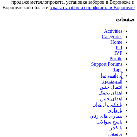
продаже металлопроката, установка заборов в Воронеже и
Воронежской области
заказать забор из профлиста в Воронеже
صفحات
Activities
Categories
Home
IUI
IVF
Profile
Support Forums
Tags
آزواسپرمیا
آندومتریوز
انتقال جنین
اهدای تخمک
اهدای جنین
با دکتر زارعیان
بارداری
بیماری های زنان
پاسخ سوالات
پانکچر
پرسش