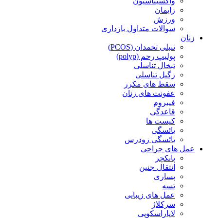
واکسیناسیون
زایمان
ورزش
سوالات متداول بارداری
زنان
تنبلی تخمدان (PCOS)
پولیپ رحم (polyp)
تبخال تناسلی
زگیل تناسلی
سقط های مکرر
عفونت های زنان
فیبروم
قاعدگی
کیست ها
یائسگی
یائسگی زودرس
عمل های جراحی
پانکچر
انتقال جنین
پساری
تسه
عمل های زیبایی
سرکلاژ
لاپاراسکوپی