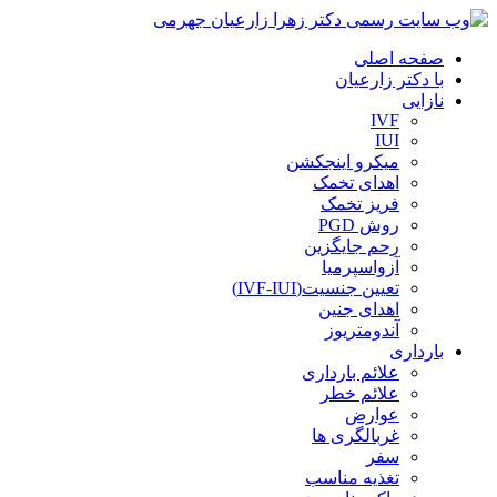
صفحه اصلی
با دکتر زارعیان
نازایی
IVF
IUI
میکرو اینجکشن
اهدای تخمک
فریز تخمک
روش PGD
رحم جایگزین
آزواسپرمیا
تعیین جنسیت(IVF-IUI)
اهدای جنین
آندومتریوز
بارداری
علائم بارداری
علائم خطر
عوارض
غربالگری ها
سفر
تغذیه مناسب