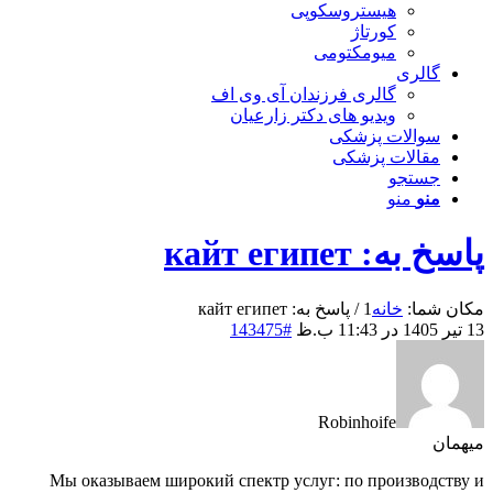
هیستروسکوپی
کورتاژ
میومکتومی
گالری
گالری فرزندان آی وی اف
ویدیو های دکتر زارعیان
سوالات پزشکی
مقالات پزشکی
جستجو
منو
منو
پاسخ به: кайт египет
مکان شما:
خانه
1
/
پاسخ به: кайт египет
13 تیر 1405 در 11:43 ب.ظ
#143475
Robinhoife
میهمان
Мы оказываем широкий спектр услуг: по производству и