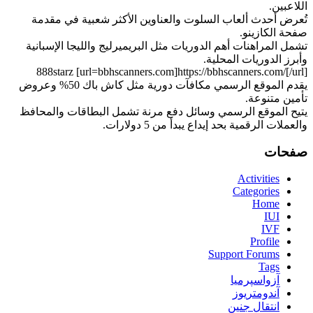
اللاعبين.
تُعرض أحدث ألعاب السلوت والعناوين الأكثر شعبية في مقدمة
صفحة الكازينو.
تشمل المراهنات أهم الدوريات مثل البريميرليج والليجا الإسبانية
وأبرز الدوريات المحلية.
888starz [url=bbhscanners.com]https://bbhscanners.com/[/url]
يقدم الموقع الرسمي مكافآت دورية مثل كاش باك 50% وعروض
تأمين متنوعة.
يتيح الموقع الرسمي وسائل دفع مرنة تشمل البطاقات والمحافظ
والعملات الرقمية بحد إيداع يبدأ من 5 دولارات.
صفحات
Activities
Categories
Home
IUI
IVF
Profile
Support Forums
Tags
آزواسپرمیا
آندومتریوز
انتقال جنین