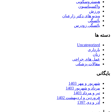
هیستروسکوپی
واکسیناسیون
ورزش
ویدیو های دکتر زارعیان
یائسگی
یائسگی زودرس
دسته ها
Uncategorized
بارداری
زنان
عمل های جراحی
مقالات پزشکی
بایگانی
شهریور و مهر 1403
مرداد و شهریور 1403
تیر و مرداد 1403
فروردین و اردیبهشت 1402
آذر و دی 1397