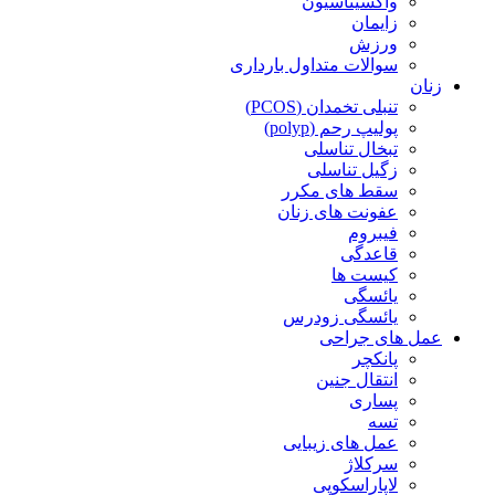
واکسیناسیون
زایمان
ورزش
سوالات متداول بارداری
زنان
تنبلی تخمدان (PCOS)
پولیپ رحم (polyp)
تبخال تناسلی
زگیل تناسلی
سقط های مکرر
عفونت های زنان
فیبروم
قاعدگی
کیست ها
یائسگی
یائسگی زودرس
عمل های جراحی
پانکچر
انتقال جنین
پساری
تسه
عمل های زیبایی
سرکلاژ
لاپاراسکوپی