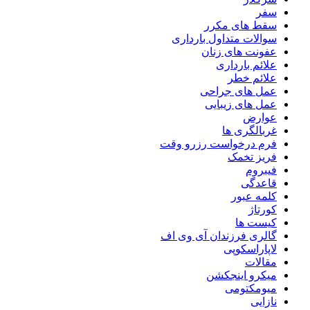
سفر
سقط های مکرر
سوالات متداول بارداری
عفونت های زنان
علائم بارداری
علائم خطر
عمل های جراحی
عمل های زیبایی
عوارض
غربالگری ها
فرم درخواست رزرو وقت
فریز تخمک
فیبروم
قاعدگی
کلمه عبور
کورتاژ
کیست ها
گالری فرزندان آی وی اف
لاپاراسکوپی
مقالات
میکرو اینجکشن
میومکتومی
نازایی