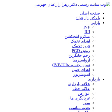
صفحه اصلی
با دکتر زارعیان
نازایی
IVF
IUI
میکرو اینجکشن
اهدای تخمک
فریز تخمک
روش PGD
رحم جایگزین
آزواسپرمیا
تعیین جنسیت(IVF-IUI)
اهدای جنین
آندومتریوز
بارداری
علائم بارداری
علائم خطر
عوارض
غربالگری ها
سفر
تغذیه مناسب