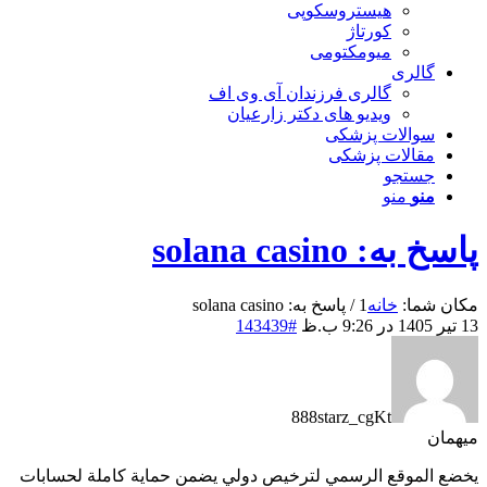
هیستروسکوپی
کورتاژ
میومکتومی
گالری
گالری فرزندان آی وی اف
ویدیو های دکتر زارعیان
سوالات پزشکی
مقالات پزشکی
جستجو
منو
منو
پاسخ به: solana casino
مکان شما:
خانه
1
/
پاسخ به: solana casino
13 تیر 1405 در 9:26 ب.ظ
#143439
888starz_cgKt
میهمان
يخضع الموقع الرسمي لترخيص دولي يضمن حماية كاملة لحسابات