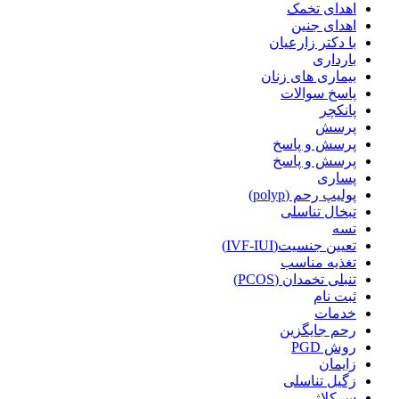
اهدای تخمک
اهدای جنین
با دکتر زارعیان
بارداری
بیماری های زنان
پاسخ سوالات
پانکچر
پرسش
پرسش و پاسخ
پرسش و پاسخ
پساری
پولیپ رحم (polyp)
تبخال تناسلی
تسه
تعیین جنسیت(IVF-IUI)
تغذیه مناسب
تنبلی تخمدان (PCOS)
ثبت نام
خدمات
رحم جایگزین
روش PGD
زایمان
زگیل تناسلی
سرکلاژ