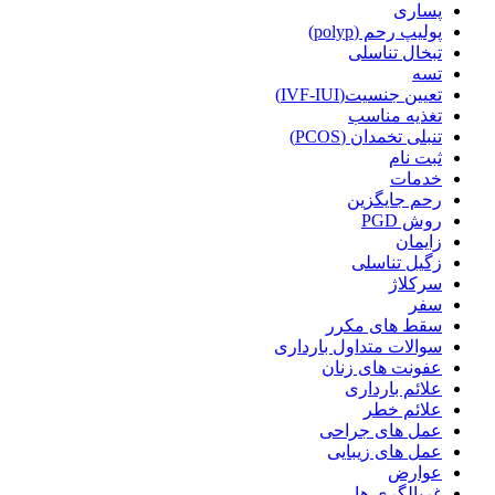
پساری
پولیپ رحم (polyp)
تبخال تناسلی
تسه
تعیین جنسیت(IVF-IUI)
تغذیه مناسب
تنبلی تخمدان (PCOS)
ثبت نام
خدمات
رحم جایگزین
روش PGD
زایمان
زگیل تناسلی
سرکلاژ
سفر
سقط های مکرر
سوالات متداول بارداری
عفونت های زنان
علائم بارداری
علائم خطر
عمل های جراحی
عمل های زیبایی
عوارض
غربالگری ها