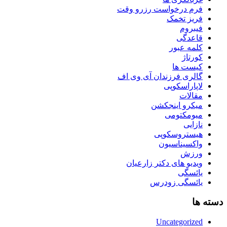
فرم درخواست رزرو وقت
فریز تخمک
فیبروم
قاعدگی
کلمه عبور
کورتاژ
کیست ها
گالری فرزندان آی وی اف
لاپاراسکوپی
مقالات
میکرو اینجکشن
میومکتومی
نازایی
هیستروسکوپی
واکسیناسیون
ورزش
ویدیو های دکتر زارعیان
یائسگی
یائسگی زودرس
دسته ها
Uncategorized