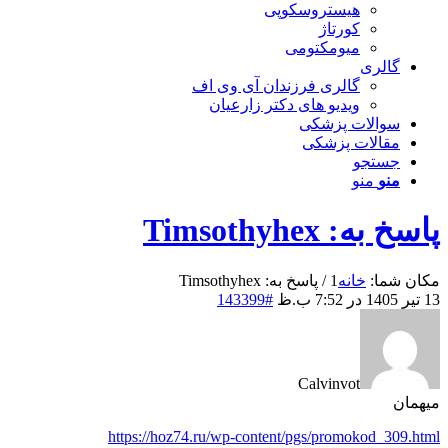
هیستروسکوپی
کورتاژ
میومکتومی
گالری
گالری فرزندان آی وی اف
ویدیو های دکتر زارعیان
سوالات پزشکی
مقالات پزشکی
جستجو
منو
منو
پاسخ به: Timsothyhex
مکان شما:
خانه
1
/
پاسخ به: Timsothyhex
13 تیر 1405 در 7:52 ب.ظ
#143399
Calvinvot
میهمان
https://hoz74.ru/wp-content/pgs/promokod_309.html