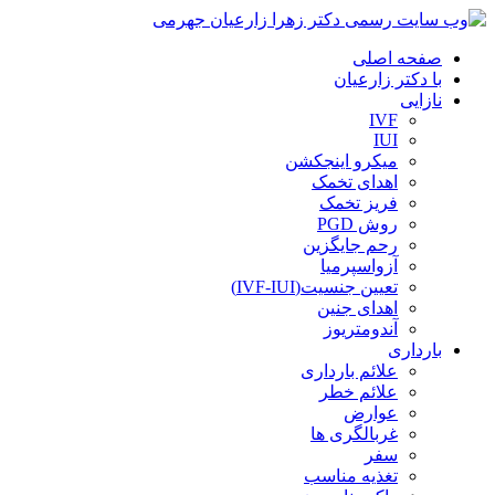
صفحه اصلی
با دکتر زارعیان
نازایی
IVF
IUI
میکرو اینجکشن
اهدای تخمک
فریز تخمک
روش PGD
رحم جایگزین
آزواسپرمیا
تعیین جنسیت(IVF-IUI)
اهدای جنین
آندومتریوز
بارداری
علائم بارداری
علائم خطر
عوارض
غربالگری ها
سفر
تغذیه مناسب