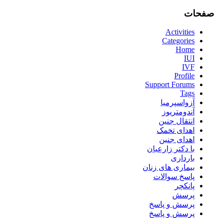
صفحات
Activities
Categories
Home
IUI
IVF
Profile
Support Forums
Tags
آزواسپرمیا
آندومتریوز
انتقال جنین
اهدای تخمک
اهدای جنین
با دکتر زارعیان
بارداری
بیماری های زنان
پاسخ سوالات
پانکچر
پرسش
پرسش و پاسخ
پرسش و پاسخ