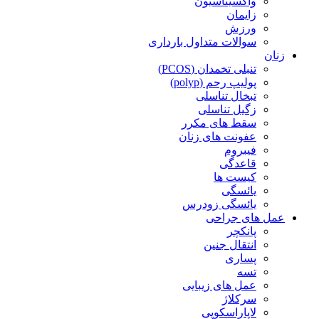
واکسیناسیون
زایمان
ورزش
سوالات متداول بارداری
زنان
تنبلی تخمدان (PCOS)
پولیپ رحم (polyp)
تبخال تناسلی
زگیل تناسلی
سقط های مکرر
عفونت های زنان
فیبروم
قاعدگی
کیست ها
یائسگی
یائسگی زودرس
عمل های جراحی
پانکچر
انتقال جنین
پساری
تسه
عمل های زیبایی
سرکلاژ
لاپاراسکوپی