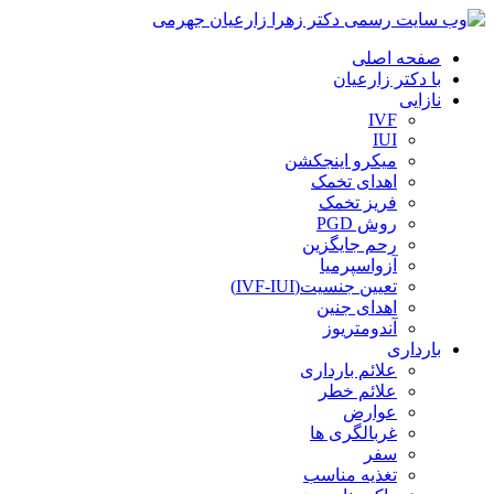
صفحه اصلی
با دکتر زارعیان
نازایی
IVF
IUI
میکرو اینجکشن
اهدای تخمک
فریز تخمک
روش PGD
رحم جایگزین
آزواسپرمیا
تعیین جنسیت(IVF-IUI)
اهدای جنین
آندومتریوز
بارداری
علائم بارداری
علائم خطر
عوارض
غربالگری ها
سفر
تغذیه مناسب