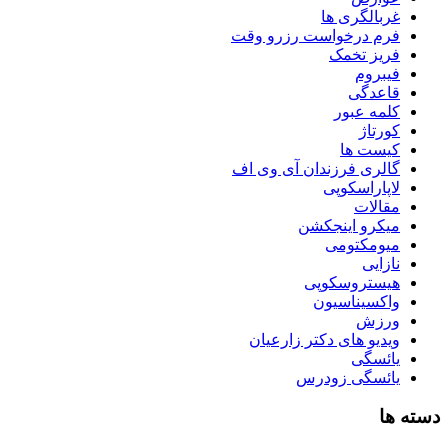
غربالگری ها
فرم درخواست رزرو وقت
فریز تخمک
فیبروم
قاعدگی
کلمه عبور
کورتاژ
کیست ها
گالری فرزندان آی وی اف
لاپاراسکوپی
مقالات
میکرو اینجکشن
میومکتومی
نازایی
هیستروسکوپی
واکسیناسیون
ورزش
ویدیو های دکتر زارعیان
یائسگی
یائسگی زودرس
دسته ها