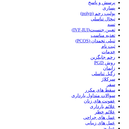
پرسش و پاسخ
پساری
پولیپ رحم (polyp)
تبخال تناسلی
تسه
تعیین جنسیت(IVF-IUI)
تغذیه مناسب
تنبلی تخمدان (PCOS)
ثبت نام
خدمات
رحم جایگزین
روش PGD
زایمان
زگیل تناسلی
سرکلاژ
سفر
سقط های مکرر
سوالات متداول بارداری
عفونت های زنان
علائم بارداری
علائم خطر
عمل های جراحی
عمل های زیبایی
عوارض