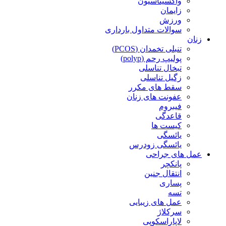
واکسیناسیون
زایمان
ورزش
سوالات متداول بارداری
زنان
تنبلی تخمدان (PCOS)
پولیپ رحم (polyp)
تبخال تناسلی
زگیل تناسلی
سقط های مکرر
عفونت های زنان
فیبروم
قاعدگی
کیست ها
یائسگی
یائسگی زودرس
عمل های جراحی
پانکچر
انتقال جنین
پساری
تسه
عمل های زیبایی
سرکلاژ
لاپاراسکوپی