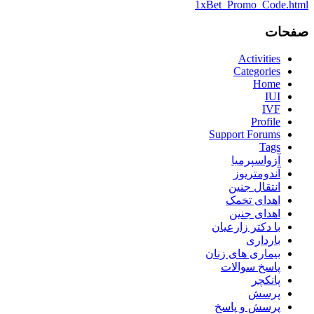
1xBet_Promo_Code.html
صفحات
Activities
Categories
Home
IUI
IVF
Profile
Support Forums
Tags
آزواسپرمیا
آندومتریوز
انتقال جنین
اهدای تخمک
اهدای جنین
با دکتر زارعیان
بارداری
بیماری های زنان
پاسخ سوالات
پانکچر
پرسش
پرسش و پاسخ