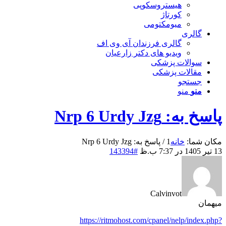
هیستروسکوپی
کورتاژ
میومکتومی
گالری
گالری فرزندان آی وی اف
ویدیو های دکتر زارعیان
سوالات پزشکی
مقالات پزشکی
جستجو
منو
منو
پاسخ به: Nrp 6 Urdy Jzg
مکان شما:
خانه
1
/
پاسخ به: Nrp 6 Urdy Jzg
13 تیر 1405 در 7:37 ب.ظ
#143394
Calvinvot
میهمان
https://ritmohost.com/cpanel/nelp/index.php?