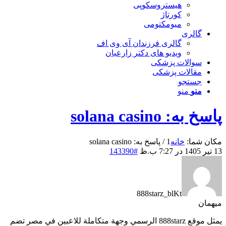
هیستروسکوپی
کورتاژ
میومکتومی
گالری
گالری فرزندان آی وی اف
ویدیو های دکتر زارعیان
سوالات پزشکی
مقالات پزشکی
جستجو
منو
منو
پاسخ به: solana casino
مکان شما:
خانه
1
/
پاسخ به: solana casino
13 تیر 1405 در 7:27 ب.ظ
#143390
888starz_blKt
میهمان
يمثل موقع 888starz الرسمي وجهة متكاملة للاعبين في مصر تضم