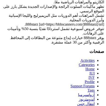
الكازينو والمراهنات الرياضية معًا.
تظهر ماكينات السلوت الرائجة والإصدارات الجديدة بشكل بارز على
الموقع الرسمي.
تشمل المراهنات أهم الدوريات مثل البريميرليج والليجا الإسبانية
وأبرز الدوريات المحلية.
888starz [url=https://bbhscanners.com/]888starz[/url].
تتوفر عروض أسبوعية تشمل استردادًا نقديًا بنسبة 50% وتأمينات
على الرهانات.
يوفر 888starz خيارات إيداع متنوعة من البطاقات إلى المحافظ
الرقمية وأكثر من 30 عملة مشفرة.
صفحات
Activities
Categories
Home
IUI
IVF
Profile
Support Forums
Tags
آزواسپرمیا
آندومتریوز
انتقال جنین