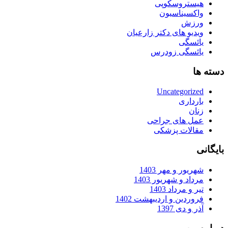
هیستروسکوپی
واکسیناسیون
ورزش
ویدیو های دکتر زارعیان
یائسگی
یائسگی زودرس
دسته ها
Uncategorized
بارداری
زنان
عمل های جراحی
مقالات پزشکی
بایگانی
شهریور و مهر 1403
مرداد و شهریور 1403
تیر و مرداد 1403
فروردین و اردیبهشت 1402
آذر و دی 1397