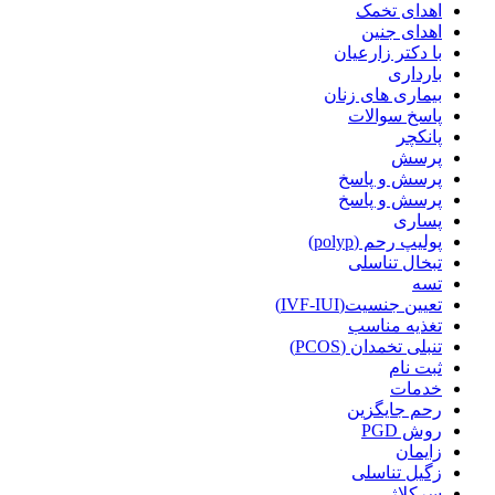
اهدای تخمک
اهدای جنین
با دکتر زارعیان
بارداری
بیماری های زنان
پاسخ سوالات
پانکچر
پرسش
پرسش و پاسخ
پرسش و پاسخ
پساری
پولیپ رحم (polyp)
تبخال تناسلی
تسه
تعیین جنسیت(IVF-IUI)
تغذیه مناسب
تنبلی تخمدان (PCOS)
ثبت نام
خدمات
رحم جایگزین
روش PGD
زایمان
زگیل تناسلی
سرکلاژ