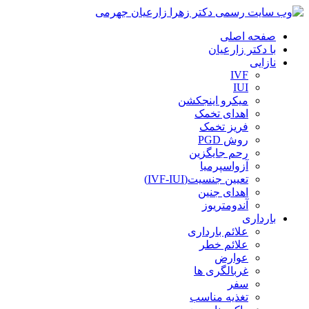
صفحه اصلی
با دکتر زارعیان
نازایی
IVF
IUI
میکرو اینجکشن
اهدای تخمک
فریز تخمک
روش PGD
رحم جایگزین
آزواسپرمیا
تعیین جنسیت(IVF-IUI)
اهدای جنین
آندومتریوز
بارداری
علائم بارداری
علائم خطر
عوارض
غربالگری ها
سفر
تغذیه مناسب