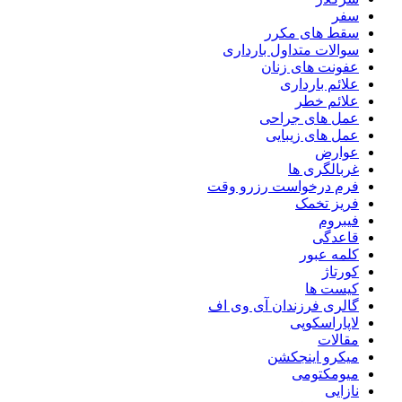
سفر
سقط های مکرر
سوالات متداول بارداری
عفونت های زنان
علائم بارداری
علائم خطر
عمل های جراحی
عمل های زیبایی
عوارض
غربالگری ها
فرم درخواست رزرو وقت
فریز تخمک
فیبروم
قاعدگی
کلمه عبور
کورتاژ
کیست ها
گالری فرزندان آی وی اف
لاپاراسکوپی
مقالات
میکرو اینجکشن
میومکتومی
نازایی