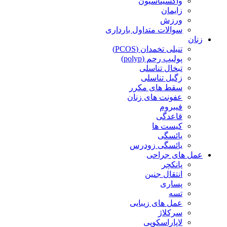
واکسیناسیون
زایمان
ورزش
سوالات متداول بارداری
زنان
تنبلی تخمدان (PCOS)
پولیپ رحم (polyp)
تبخال تناسلی
زگیل تناسلی
سقط های مکرر
عفونت های زنان
فیبروم
قاعدگی
کیست ها
یائسگی
یائسگی زودرس
عمل های جراحی
پانکچر
انتقال جنین
پساری
تسه
عمل های زیبایی
سرکلاژ
لاپاراسکوپی