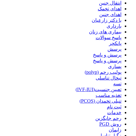
انتقال جنین
اهدای تخمک
اهدای جنین
با دکتر زارعیان
بارداری
بیماری های زنان
پاسخ سوالات
پانکچر
پرسش
پرسش و پاسخ
پرسش و پاسخ
پساری
پولیپ رحم (polyp)
تبخال تناسلی
تسه
تعیین جنسیت(IVF-IUI)
تغذیه مناسب
تنبلی تخمدان (PCOS)
ثبت نام
خدمات
رحم جایگزین
روش PGD
زایمان
زگیل تناسلی