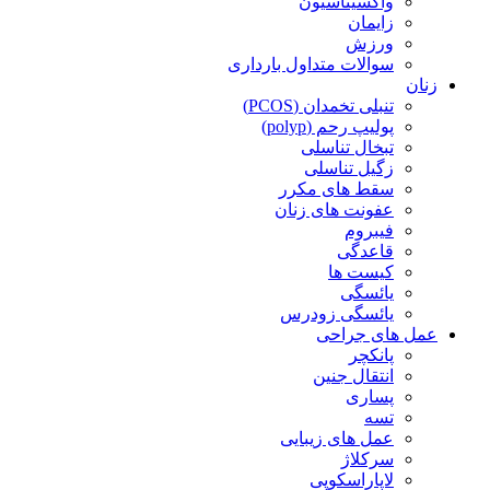
واکسیناسیون
زایمان
ورزش
سوالات متداول بارداری
زنان
تنبلی تخمدان (PCOS)
پولیپ رحم (polyp)
تبخال تناسلی
زگیل تناسلی
سقط های مکرر
عفونت های زنان
فیبروم
قاعدگی
کیست ها
یائسگی
یائسگی زودرس
عمل های جراحی
پانکچر
انتقال جنین
پساری
تسه
عمل های زیبایی
سرکلاژ
لاپاراسکوپی