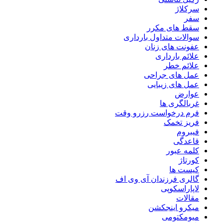
سرکلاژ
سفر
سقط های مکرر
سوالات متداول بارداری
عفونت های زنان
علائم بارداری
علائم خطر
عمل های جراحی
عمل های زیبایی
عوارض
غربالگری ها
فرم درخواست رزرو وقت
فریز تخمک
فیبروم
قاعدگی
کلمه عبور
کورتاژ
کیست ها
گالری فرزندان آی وی اف
لاپاراسکوپی
مقالات
میکرو اینجکشن
میومکتومی