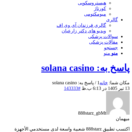
هیستروسکوپی
کورتاژ
میومکتومی
گالری
گالری فرزندان آی وی اف
ویدیو های دکتر زارعیان
سوالات پزشکی
مقالات پزشکی
جستجو
منو
منو
پاسخ به: solana casino
مکان شما:
خانه
1
/
پاسخ به: solana casino
13 تیر 1405 در 6:13 ب.ظ
#143333
888starz_gbMt
میهمان
اكتسب تطبيق 888starz شعبية واسعة لدى مستخدمي الأجهزة