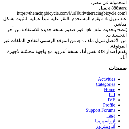
المحمولة في مصر.
888starz تحميل
[url=theracingbicycle.com]https://theracingbicycle.com/[/url]
عند تنزيل apk يقوم المستخدم بالنقر عليه لتبدأ عملية التثبيت بشكل
مباشر.
يُنصح بتحديث ملف apk فور صدور نسخة جديدة للاستفادة من آخر
التحسينات.
من الأفضل تنزيل ملف apk من الموقع الرسمي لتفادي الملفات غير
الموثوقة.
يقدم إصدار iOS نفس أداء نسخة أندرويد مع واجهة محسّنة لأجهزة
آبل.
صفحات
Activities
Categories
Home
IUI
IVF
Profile
Support Forums
Tags
آزواسپرمیا
آندومتریوز