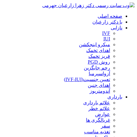
صفحه اصلی
با دکتر زارعیان
نازایی
IVF
IUI
میکرو اینجکشن
اهدای تخمک
فریز تخمک
روش PGD
رحم جایگزین
آزواسپرمیا
تعیین جنسیت(IVF-IUI)
اهدای جنین
آندومتریوز
بارداری
علائم بارداری
علائم خطر
عوارض
غربالگری ها
سفر
تغذیه مناسب