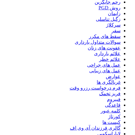
رحم جایگزین
روش PGD
زایمان
زگیل تناسلی
سرکلاژ
سفر
سقط های مکرر
سوالات متداول بارداری
عفونت های زنان
علائم بارداری
علائم خطر
عمل های جراحی
عمل های زیبایی
عوارض
غربالگری ها
فرم درخواست رزرو وقت
فریز تخمک
فیبروم
قاعدگی
کلمه عبور
کورتاژ
کیست ها
گالری فرزندان آی وی اف
لاپاراسکوپی