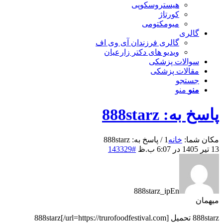
هیستروسکوپی
کورتاژ
میومکتومی
گالری
گالری فرزندان آی وی اف
ویدیو های دکتر زارعیان
سوالات پزشکی
مقالات پزشکی
جستجو
منو
منو
پاسخ به: 888starz
مکان شما:
خانه
1
/
پاسخ به: 888starz
13 تیر 1405 در 6:07 ب.ظ
#143329
888starz_ipEn
میهمان
888starz تحميل [url=https://trurofoodfestival.com/]888starz