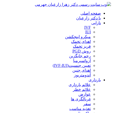
صفحه اصلی
با دکتر زارعیان
نازایی
IVF
IUI
میکرو اینجکشن
اهدای تخمک
فریز تخمک
روش PGD
رحم جایگزین
آزواسپرمیا
تعیین جنسیت(IVF-IUI)
اهدای جنین
آندومتریوز
بارداری
علائم بارداری
علائم خطر
عوارض
غربالگری ها
سفر
تغذیه مناسب