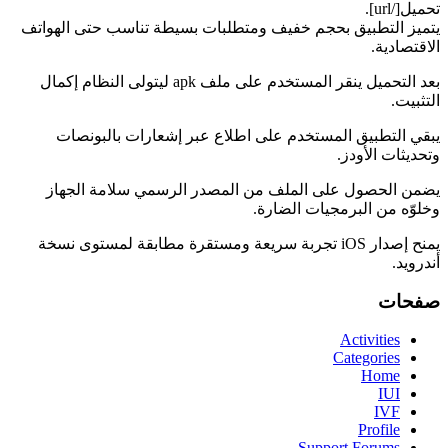
تحميل[/url].
يتميز التطبيق بحجم خفيف ومتطلبات بسيطة تناسب حتى الهواتف
الاقتصادية.
بعد التحميل ينقر المستخدم على ملف apk ليتولى النظام إكمال
التثبيت.
يبقي التطبيق المستخدم على اطلاع عبر إشعارات بالبونصات
وتحديثات الأودز.
يضمن الحصول على الملف من المصدر الرسمي سلامة الجهاز
وخلوّه من البرمجيات الضارة.
يمنح إصدار iOS تجربة سريعة ومستقرة مطابقة لمستوى نسخة
أندرويد.
صفحات
Activities
Categories
Home
IUI
IVF
Profile
Support Forums