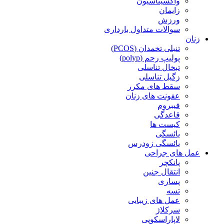
واکسیناسیون
زایمان
ورزش
سوالات متداول بارداری
زنان
تنبلی تخمدان (PCOS)
پولیپ رحم (polyp)
تبخال تناسلی
زگیل تناسلی
سقط های مکرر
عفونت های زنان
فیبروم
قاعدگی
کیست ها
یائسگی
یائسگی زودرس
عمل های جراحی
پانکچر
انتقال جنین
پساری
تسه
عمل های زیبایی
سرکلاژ
لاپاراسکوپی