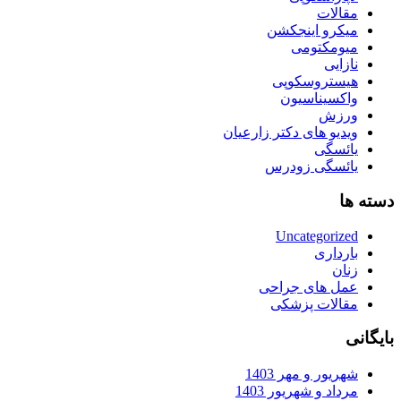
مقالات
میکرو اینجکشن
میومکتومی
نازایی
هیستروسکوپی
واکسیناسیون
ورزش
ویدیو های دکتر زارعیان
یائسگی
یائسگی زودرس
دسته ها
Uncategorized
بارداری
زنان
عمل های جراحی
مقالات پزشکی
بایگانی
شهریور و مهر 1403
مرداد و شهریور 1403