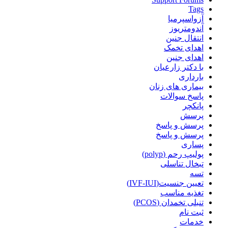
Tags
آزواسپرمیا
آندومتریوز
انتقال جنین
اهدای تخمک
اهدای جنین
با دکتر زارعیان
بارداری
بیماری های زنان
پاسخ سوالات
پانکچر
پرسش
پرسش و پاسخ
پرسش و پاسخ
پساری
پولیپ رحم (polyp)
تبخال تناسلی
تسه
تعیین جنسیت(IVF-IUI)
تغذیه مناسب
تنبلی تخمدان (PCOS)
ثبت نام
خدمات