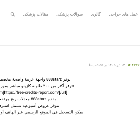
عمل های جراحی
گالری
سوالات پزشکی
مقالات پزشکی
#۱۴۳۳۱
۱۳ تیر ۱۴۰۵ در ۵:۵۵ ب.ظ
يوفر 888starz واجهة عربية واضحة مخصصة لمستخدمي مصر وسهلة الاستخدام.
تتوفر أكثر من ۳۰۰ طاولة كازينو مباشر بموزعين حقيقيين تعمل على مدار الساعة.
m]https://free-credits-report.com/[/url]
يقدم 888starz معدلات ربح مرتفعة وإمكانية المراهنة المباشرة أثناء المباريات.
تتوفر عروض أسبوعية تشمل استردادًا نقديًا بنسبة ۵۰% 
يمكن التسجيل في الموقع الرسمي عبر الهاتف أو الب