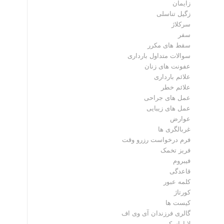
زایمان
زگیل تناسلی
سرکلاژ
سفر
سقط های مکرر
سوالات متداول بارداری
عفونت های زنان
علائم بارداری
علائم خطر
عمل های جراحی
عمل های زیبایی
عوارض
غربالگری ها
فرم درخواست رزرو وقت
فریز تخمک
فیبروم
قاعدگی
کلمه عبور
کورتاژ
کیست ها
گالری فرزندان آی وی اف
لاپاراسکوپی