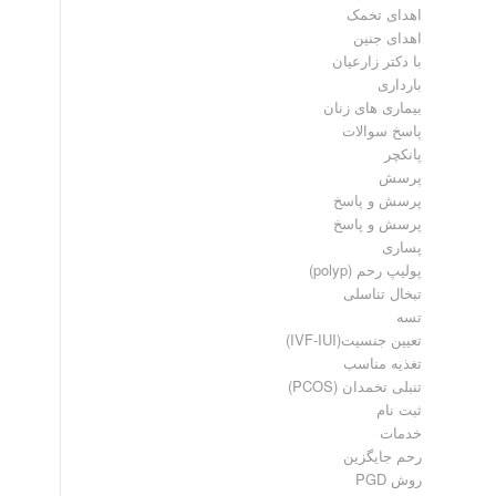
اهدای تخمک
اهدای جنین
با دکتر زارعیان
بارداری
بیماری های زنان
پاسخ سوالات
پانکچر
پرسش
پرسش و پاسخ
پرسش و پاسخ
پساری
پولیپ رحم (polyp)
تبخال تناسلی
تسه
تعیین جنسیت(IVF-IUI)
تغذیه مناسب
تنبلی تخمدان (PCOS)
ثبت نام
خدمات
رحم جایگزین
روش PGD