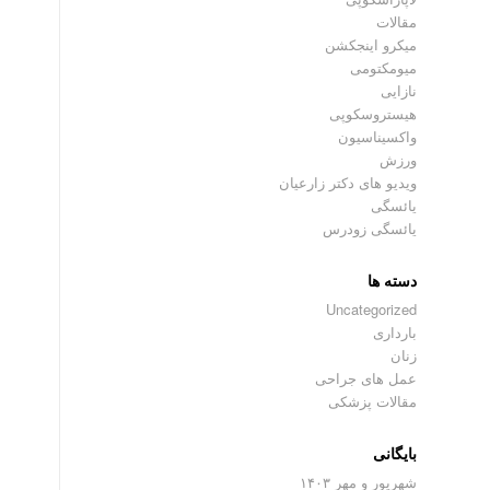
مقالات
میکرو اینجکشن
میومکتومی
نازایی
هیستروسکوپی
واکسیناسیون
ورزش
ویدیو های دکتر زارعیان
یائسگی
یائسگی زودرس
دسته ها
Uncategorized
بارداری
زنان
عمل های جراحی
مقالات پزشکی
بایگانی
شهریور و مهر ۱۴۰۳