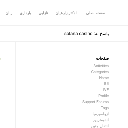
صفحه اصلی
با دکتر زارعیان
نازایی
بارداری
زنان
پاسخ به: solana casino
صفحات
۴
Activities
Categories
Home
IUI
IVF
Profile
Support Forums
Tags
آزواسپرمیا
آندومتریوز
انتقال جنین