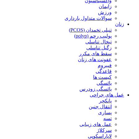
واکسیناسیون
زایمان
ورزش
سوالات متداول بارداری
زنان
تنبلی تخمدان (PCOS)
پولیپ رحم (polyp)
تبخال تناسلی
زگیل تناسلی
سقط های مکرر
عفونت های زنان
فیبروم
قاعدگی
کیست ها
یائسگی
یائسگی زودرس
عمل های جراحی
پانکچر
انتقال جنین
پساری
تسه
عمل های زیبایی
سرکلاژ
لاپاراسکوپی