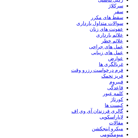
سرکلاژ
سفر
سقط های مکرر
سوالات متداول بارداری
عفونت های زنان
علائم بارداری
علائم خطر
عمل های جراحی
عمل های زیبایی
عوارض
غربالگری ها
فرم درخواست رزرو وقت
فریز تخمک
فیبروم
قاعدگی
کلمه عبور
کورتاژ
کیست ها
گالری فرزندان آی وی اف
لاپاراسکوپی
مقالات
میکرو اینجکشن
میومکتومی