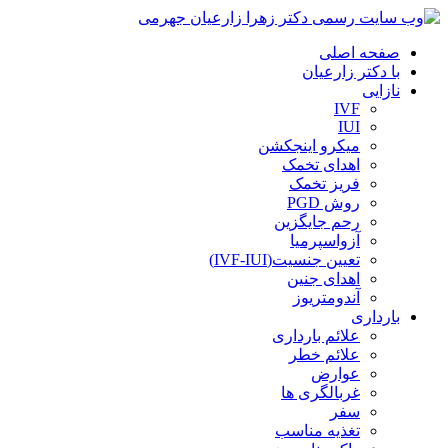
صفحه اصلی
با دکتر زارعیان
نازایی
IVF
IUI
میکرو اینجکشن
اهدای تخمک
فریز تخمک
روش PGD
رحم جایگزین
آزواسپرمیا
تعیین جنسیت(IVF-IUI)
اهدای جنین
آندومتریوز
بارداری
علائم بارداری
علائم خطر
عوارض
غربالگری ها
سفر
تغذیه مناسب