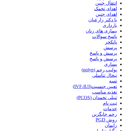
انتقال جنین
اهدای تخمک
اهدای جنین
با دکتر زارعیان
بارداری
بیماری های زنان
پاسخ سوالات
پانکچر
پرسش
پرسش و پاسخ
پرسش و پاسخ
پساری
پولیپ رحم (polyp)
تبخال تناسلی
تسه
تعیین جنسیت(IVF-IUI)
تغذیه مناسب
تنبلی تخمدان (PCOS)
ثبت نام
خدمات
رحم جایگزین
روش PGD
زایمان
زگیل تناسلی