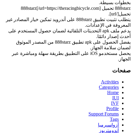
بخطوات بسيطة.
888starz تحميل [url=https://theracingbicycle.com/]888starz
تحميل[/url].
يتطلب تثبيت تطبيق 888starz على أندرويد تمكين خيار المصادر غير
المعروفة في الإعدادات.
يدعم ملف apk التحديثات التلقائية لضمان حصول المستخدم على
أحدث إصدار دائمًا.
يفضل الحصول على apk تطبيق 888starz من المصدر الموثوق
لضمان سلامة الجهاز.
يحصل مستخدمو iOS على التطبيق بطريقة سهلة ومباشرة عبر
الجهاز.
صفحات
Activities
Categories
Home
IUI
IVF
Profile
Support Forums
Tags
آزواسپرمیا
آندومتریوز