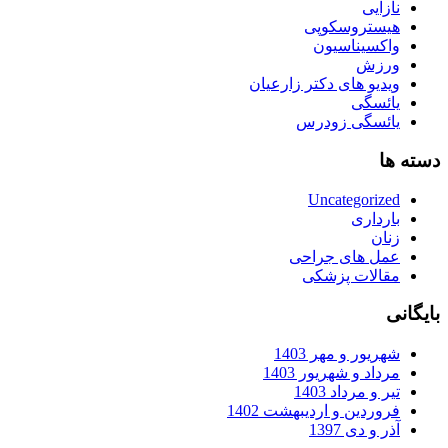
نازایی
هیستروسکوپی
واکسیناسیون
ورزش
ویدیو های دکتر زارعیان
یائسگی
یائسگی زودرس
دسته ها
Uncategorized
بارداری
زنان
عمل های جراحی
مقالات پزشکی
بایگانی
شهریور و مهر 1403
مرداد و شهریور 1403
تیر و مرداد 1403
فروردین و اردیبهشت 1402
آذر و دی 1397