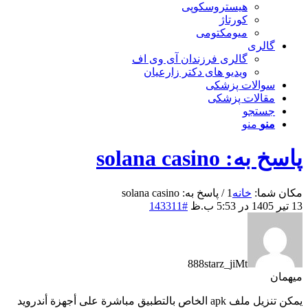
هیستروسکوپی
کورتاژ
میومکتومی
گالری
گالری فرزندان آی وی اف
ویدیو های دکتر زارعیان
سوالات پزشکی
مقالات پزشکی
جستجو
منو
منو
پاسخ به: solana casino
مکان شما:
خانه
1
/
پاسخ به: solana casino
13 تیر 1405 در 5:53 ب.ظ
#143311
888starz_jiMt
میهمان
يمكن تنزيل ملف apk الخاص بالتطبيق مباشرة على أجهزة أندرويد