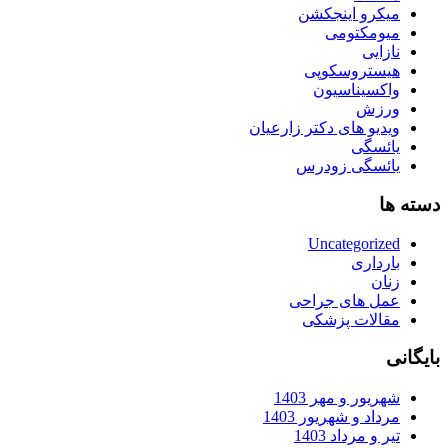
میکرو اینجکشن
میومکتومی
نازایی
هیستروسکوپی
واکسیناسیون
ورزش
ویدیو های دکتر زارعیان
یائسگی
یائسگی زودرس
دسته ها
Uncategorized
بارداری
زنان
عمل های جراحی
مقالات پزشکی
بایگانی
شهریور و مهر 1403
مرداد و شهریور 1403
تیر و مرداد 1403