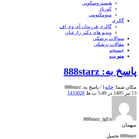
هیستروسکوپی
کورتاژ
میومکتومی
گالری
گالری فرزندان آی وی اف
ویدیو های دکتر زارعیان
سوالات پزشکی
مقالات پزشکی
جستجو
منو
منو
پاسخ به: 888starz
مکان شما:
خانه
1
/
پاسخ به: 888starz
13 تیر 1405 در 5:49 ب.ظ
#143302
888starz_lgEn
میهمان
888starz تحميل