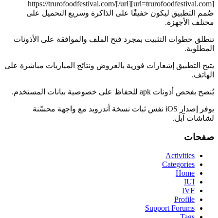
[url=trurofoodfestival.com]https://trurofoodfestival.com/[/url]
صُمم التطبيق ليكون خفيفًا على الذاكرة وسريع التحميل على
مختلف الأجهزة.
تنطلق خطوات التثبيت بمجرد فتح الملف والموافقة على الأذونات
المطلوبة.
يتيح التطبيق إشعارات فورية بالعروض ونتائج المباريات مباشرة على
الهاتف.
يُنصح بفحص أذونات apk للحفاظ على خصوصية بيانات المستخدم.
يوفر إصدار iOS نفس ثبات نسخة أندرويد مع واجهة محسّنة
لشاشات آبل.
صفحات
Activities
Categories
Home
IUI
IVF
Profile
Support Forums
Tags