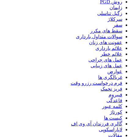
روش PGD
زایمان
زگیل تناسلی
سرکلاژ
سفر
سقط های مکرر
سوالات متداول بارداری
عفونت های زنان
علائم بارداری
علائم خطر
عمل های جراحی
عمل های زیبایی
عوارض
غربالگری ها
فرم درخواست رزرو وقت
فریز تخمک
فیبروم
قاعدگی
کلمه عبور
کورتاژ
کیست ها
گالری فرزندان آی وی اف
لاپاراسکوپی
مقالات