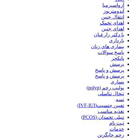
آزواسپرمیا
آندومتریوز
انتقال جنین
اهدای تخمک
اهدای جنین
با دکتر زارعیان
بارداری
بیماری های زنان
پاسخ سوالات
پانکچر
پرسش
پرسش و پاسخ
پرسش و پاسخ
پساری
پولیپ رحم (polyp)
تبخال تناسلی
تسه
تعیین جنسیت(IVF-IUI)
تغذیه مناسب
تنبلی تخمدان (PCOS)
ثبت نام
خدمات
رحم جایگزین