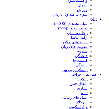
واکسیناسیون
زایمان
ورزش
سوالات متداول بارداری
زنان
تنبلی تخمدان (PCOS)
پولیپ رحم (polyp)
تبخال تناسلی
زگیل تناسلی
سقط های مکرر
عفونت های زنان
فیبروم
قاعدگی
کیست ها
یائسگی
یائسگی زودرس
عمل های جراحی
پانکچر
انتقال جنین
پساری
تسه
عمل های زیبایی
سرکلاژ
لاپاراسکوپی