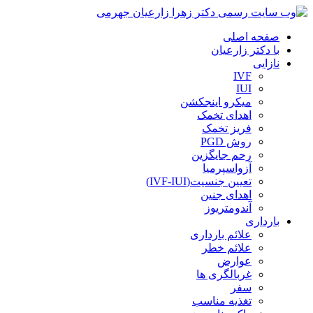
صفحه اصلی
با دکتر زارعیان
نازایی
IVF
IUI
میکرو اینجکشن
اهدای تخمک
فریز تخمک
روش PGD
رحم جایگزین
آزواسپرمیا
تعیین جنسیت(IVF-IUI)
اهدای جنین
آندومتریوز
بارداری
علائم بارداری
علائم خطر
عوارض
غربالگری ها
سفر
تغذیه مناسب