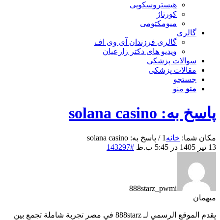
هیستروسکوپی
کورتاژ
میومکتومی
گالری
گالری فرزندان آی وی اف
ویدیو های دکتر زارعیان
سوالات پزشکی
مقالات پزشکی
جستجو
منو
منو
پاسخ به: solana casino
مکان شما:
خانه
1
/
پاسخ به: solana casino
13 تیر 1405 در 5:45 ب.ظ
#143297
888starz_pwmi
میهمان
يقدم الموقع الرسمي لـ 888starz في مصر تجربة شاملة تجمع بين