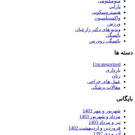
میومکتومی
نازایی
هیستروسکوپی
واکسیناسیون
ورزش
ویدیو های دکتر زارعیان
یائسگی
یائسگی زودرس
دسته ها
Uncategorized
بارداری
زنان
عمل های جراحی
مقالات پزشکی
بایگانی
شهریور و مهر 1403
مرداد و شهریور 1403
تیر و مرداد 1403
فروردین و اردیبهشت 1402
آذر و دی 1397