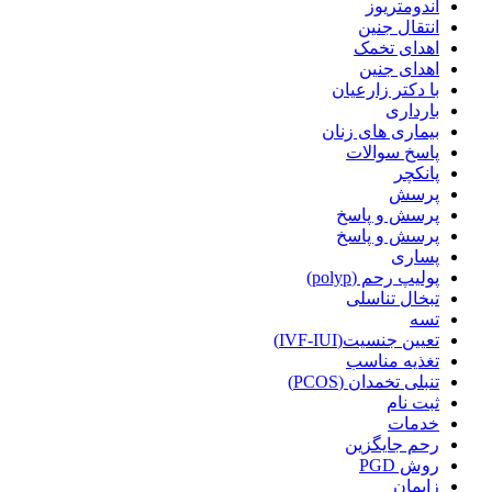
آندومتریوز
انتقال جنین
اهدای تخمک
اهدای جنین
با دکتر زارعیان
بارداری
بیماری های زنان
پاسخ سوالات
پانکچر
پرسش
پرسش و پاسخ
پرسش و پاسخ
پساری
پولیپ رحم (polyp)
تبخال تناسلی
تسه
تعیین جنسیت(IVF-IUI)
تغذیه مناسب
تنبلی تخمدان (PCOS)
ثبت نام
خدمات
رحم جایگزین
روش PGD
زایمان