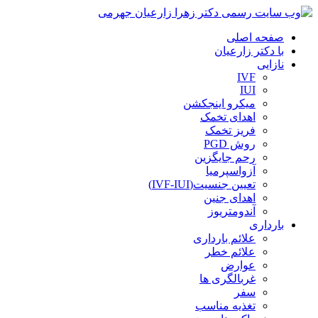
صفحه اصلی
با دکتر زارعیان
نازایی
IVF
IUI
میکرو اینجکشن
اهدای تخمک
فریز تخمک
روش PGD
رحم جایگزین
آزواسپرمیا
تعیین جنسیت(IVF-IUI)
اهدای جنین
آندومتریوز
بارداری
علائم بارداری
علائم خطر
عوارض
غربالگری ها
سفر
تغذیه مناسب