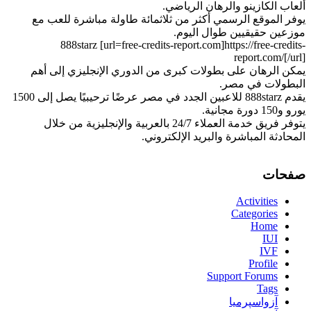
ألعاب الكازينو والرهان الرياضي.
يوفر الموقع الرسمي أكثر من ثلاثمائة طاولة مباشرة للعب مع
موزعين حقيقيين طوال اليوم.
888starz [url=free-credits-report.com]https://free-credits-
report.com/[/url]
يمكن الرهان على بطولات كبرى من الدوري الإنجليزي إلى أهم
البطولات في مصر.
يقدم 888starz للاعبين الجدد في مصر عرضًا ترحيبيًا يصل إلى 1500
يورو و150 دورة مجانية.
يتوفر فريق خدمة العملاء 24/7 بالعربية والإنجليزية من خلال
المحادثة المباشرة والبريد الإلكتروني.
صفحات
Activities
Categories
Home
IUI
IVF
Profile
Support Forums
Tags
آزواسپرمیا