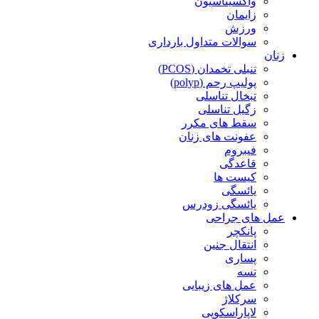
واکسیناسیون
زایمان
ورزش
سوالات متداول بارداری
زنان
تنبلی تخمدان (PCOS)
پولیپ رحم (polyp)
تبخال تناسلی
زگیل تناسلی
سقط های مکرر
عفونت های زنان
فیبروم
قاعدگی
کیست ها
یائسگی
یائسگی زودرس
عمل های جراحی
پانکچر
انتقال جنین
پساری
تسه
عمل های زیبایی
سرکلاژ
لاپاراسکوپی