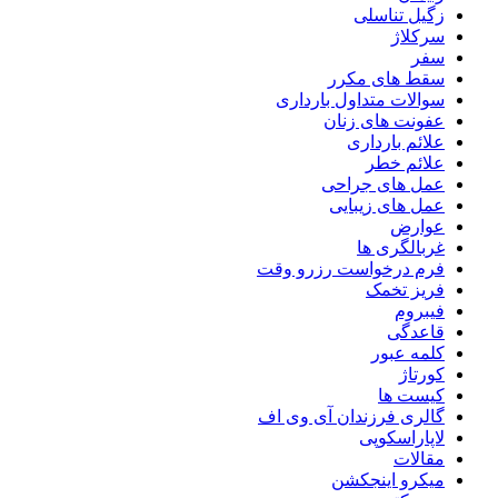
زگیل تناسلی
سرکلاژ
سفر
سقط های مکرر
سوالات متداول بارداری
عفونت های زنان
علائم بارداری
علائم خطر
عمل های جراحی
عمل های زیبایی
عوارض
غربالگری ها
فرم درخواست رزرو وقت
فریز تخمک
فیبروم
قاعدگی
کلمه عبور
کورتاژ
کیست ها
گالری فرزندان آی وی اف
لاپاراسکوپی
مقالات
میکرو اینجکشن